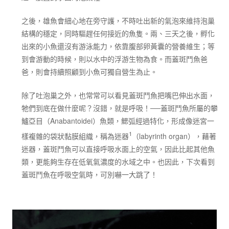
之後，雄魚會細心地在旁守護，不時吐出新的氣泡來維持泡巢
結構的穩定，同時驅趕任何接近的魚隻。兩、三天之後，孵化
出來的小魚還沒有游泳能力，依靠腹部卵黃囊的營養維生；等
到會游動的時候，則以水中的浮游生物為食。而蓋斑鬥魚爸
爸，則會持續照顧到小魚可獨自營生為止。
除了吐泡巢之外，也常常可以看見蓋斑鬥魚把嘴巴伸出水面，
牠們到底在做什麼呢？沒錯，就是呼吸！──蓋斑鬥魚所屬的攀
鱸亞目（Anabantoidei）魚類，鰓弧經過特化，形成像迷宮一
1
樣複雜的袋狀黏膜組織，稱為迷器
（labyrinth organ），藉著
迷器，蓋斑鬥魚可以直接呼吸水面上的空氣，因此比起其他魚
類，更能夠生存在低氧氣濃度的水域之中。也因此，下次看到
蓋斑鬥魚在呼吸空氣時，可別嚇一大跳了！