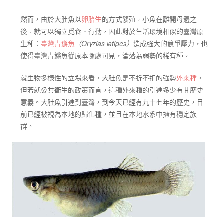
然而，由於大肚魚以
卵胎生
的方式繁殖，小魚在離開母體之
後，就可以獨立覓食、行動，因此對於生活環境相似的臺灣原
生種：
臺灣青鱂魚
（Oryzias latipes）
造成強大的競爭壓力，也
使得臺灣青鱂魚從原本隨處可見，淪落為弱勢的稀有種。
就生物多樣性的立場來看，大肚魚是不折不扣的強勢
外來種
，
但若就公共衛生的政策而言，這種外來種的引進多少有其歷史
意義。大肚魚引進到臺灣，到今天已經有九十七年的歷史，目
前已經被視為本地的歸化種，並且在本地水系中擁有穩定族
群。