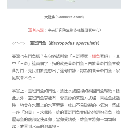
大肚魚(
)
Gambusia affinis
（
圖片來源
：中央研究院生物多樣性研究中心）
◇
""="">
蓋斑鬥魚（
Macropodus opercularis
）
臺灣也有鬥魚嗎？有句俗諺叫做「三斑攪家，
鯽魚
著絕」，其
中「三斑」這兩個字，指的就是蓋斑鬥魚。由於蓋斑鬥魚會彼
此打鬥，先民們於是想出了這句俗諺，認為飼養蓋斑鬥魚，家
庭就會不合。
事實上，蓋斑鬥魚的鬥性，遠比水族館裡的泰國鬥魚輕微。除
此之外，蓋斑鬥魚更擁有一套美妙的繁殖方式呢！當雄魚成熟
時，牠會在水面上的水草旁邊，吐出不易破裂的小氣泡，築成
一座「泡巢」。求偶時，雄的蓋斑鬥魚會細心地環抱母魚，擠
壓母魚的腹部促使產卵；當卵受精後，雄魚會將卵一顆顆啣
起，放置到水面的泡巢裡。