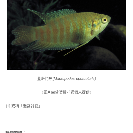
蓋斑鬥魚(
Macropodus opercularis)
（
圖片由曾晴賢老師個人提供
）
或稱「迷宮器官」
[1]
延伸閱讀：