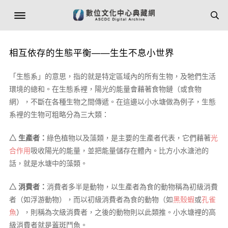
相互依存的生態平衡——生生不息小世界
「生態系」的意思，指的就是特定區域內的所有生物，及牠們生活
環境的總和。在生態系裡，陽光的能量會藉著食物鏈（或食物
網），不斷在各種生物之間傳遞。在這邊以小水塘做為例子，生態
系裡的生物可粗略分為三大類：
△ 生產者：
綠色植物以及藻類，是主要的生產者代表，它們藉著
光
合作用
吸收陽光的能量，並把能量儲存在體內。比方小水溏池的
話，就是水塘中的藻類。
△ 消費者：
消費者多半是動物，以生產者為食的動物稱為初級消費
者（如浮游動物），而以初級消費者為食的動物（如
黑殼蝦
或
孔雀
魚
），則稱為次級消費者，之後的動物則以此類推。小水塘裡的高
級消費者就是蓋斑鬥魚。