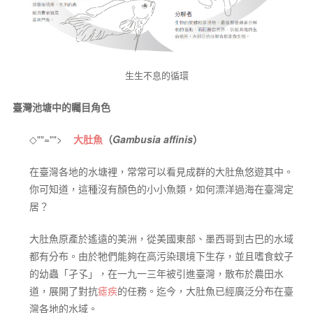
生生不息的循環
臺灣池塘中的矚目角色
◇
""="">
大肚魚
（
Gambusia affinis
）
在臺灣各地的水塘裡，常常可以看見成群的大肚魚悠遊其中。
你可知道，這種沒有顏色的小小魚類，如何漂洋過海在臺灣定
居？
大肚魚原產於遙遠的美洲，從美國東部、墨西哥到古巴的水域
都有分布。由於牠們能夠在高污染環境下生存，並且嗜食蚊子
的幼蟲「孑孓」，在一九一三年被引進臺灣，散布於農田水
道，展開了對抗
瘧疾
的任務。迄今，大肚魚已經廣泛分布在臺
灣各地的水域。