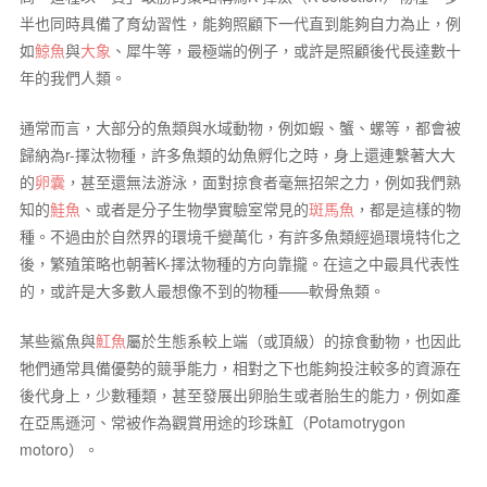
半也同時具備了育幼習性，能夠照顧下一代直到能夠自力為止，例
如
鯨魚
與
大象
、犀牛等，最極端的例子，或許是照顧後代長達數十
年的我們人類。
通常而言，大部分的魚類與水域動物，例如蝦、蟹、螺等，都會被
歸納為r-擇汰物種，許多魚類的幼魚孵化之時，身上還連繫著大大
的
卵囊
，甚至還無法游泳，面對掠食者毫無招架之力，例如我們熟
知的
鮭魚
、或者是分子生物學實驗室常見的
斑馬魚
，都是這樣的物
種。不過由於自然界的環境千變萬化，有許多魚類經過環境特化之
後，繁殖策略也朝著K-擇汰物種的方向靠攏。在這之中最具代表性
的，或許是大多數人最想像不到的物種——軟骨魚類。
某些鯊魚與
魟魚
屬於生態系較上端（或頂級）的掠食動物，也因此
牠們通常具備優勢的競爭能力，相對之下也能夠投注較多的資源在
後代身上，少數種類，甚至發展出卵胎生或者胎生的能力，例如產
在亞馬遜河、常被作為觀賞用途的珍珠魟（
Potamotrygon
motoro
）。