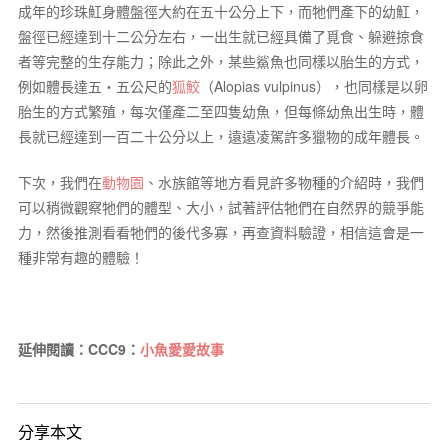
成年的珍珠魟身體盤徑大約在五十公分上下，而牠們產下的幼魟，
盤徑已經達到十二公分左右，一出生就已經具備了覓食、躲避掠食
者等完整的生存能力；除此之外，某些鯊魚也同樣以胎生的方式，
例如體長達五・五公尺的
狐鮫
（
Alopias vulpinus
），也同樣是以卵
胎生的方式繁殖，每次僅產二至四隻幼魚，但每條幼魚出生時，體
長就已經達到一百二十公分以上，遠遠凌駕許多獵物的成年體長。
下次，我們在
動物園
、水族館等地方看見許多物種的介紹時，我們
可以稍微觀察牠們的體型、大小，試著評估牠們在自然界的競爭能
力，然後推測看看牠們的後代多寡，再查資料驗證，相信這會是一
種非常有趣的體驗！
延伸閱讀：CCC9：
小魚愛愛故事
分享本文