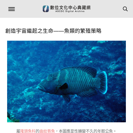
創造宇宙繼起之生命——魚類的繁殖策略
屬
隆頭魚科
的
曲紋唇魚
，本圖應是性轉變不久的年輕公魚。