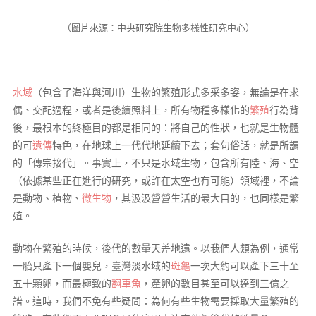
（圖片來源：中央研究院生物多樣性研究中心）
水域
（包含了海洋與河川）生物的繁殖形式多采多姿，無論是在求
偶、交配過程，或者是後續照料上，所有物種多樣化的
繁殖
行為背
後，最根本的終極目的都是相同的：將自己的性狀，也就是生物體
的可
遺傳
特色，在地球上一代代地延續下去；套句俗話，就是所謂
的「傳宗接代」。事實上，不只是水域生物，包含所有陸、海、空
（依據某些正在進行的研究，或許在太空也有可能）領域裡，不論
是動物、植物、
微生物
，其汲汲營營生活的最大目的，也同樣是繁
殖。
動物在繁殖的時候，後代的數量天差地遠。以我們人類為例，通常
一胎只產下一個嬰兒，臺灣淡水域的
斑龜
一次大約可以產下三十至
五十顆卵，而最極致的
翻車魚
，產卵的數目甚至可以達到三億之
譜。這時，我們不免有些疑問：為何有些生物需要採取大量繁殖的