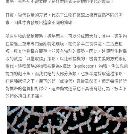
策略，有些卻不需要呢？是什麼因素決定他們後代的數量？
其實，後代數量的差異，代表了生物在繁殖上擁有截然不同的需
求，因此才會發展出這麼不同的策略。
所有生物的繁殖策略，概略而言，可以分成兩大群：其中一類生物
在型態上並未專門適應特定環境，牠們多半生長快速、生活史也
短、與其他物種在競爭上並沒有特別的優勢。因此，這類型生物採
取的就是「以量取勝」策略，以比較投機的、機會主義的方式繁衍
後代。這種策略的物種被稱為r-擇汰（r-selection）物種，例如先前
提到的翻車魚，而我們吃的大部分魚類，也多半是採取這種策略。
在這種狀況之下，產下的卵（或後代）數量雖然多，但是每個卵所
能攜帶的營養相對稀少，這些動物通常也不具備育幼行為，被產下
的卵必須自求多福。