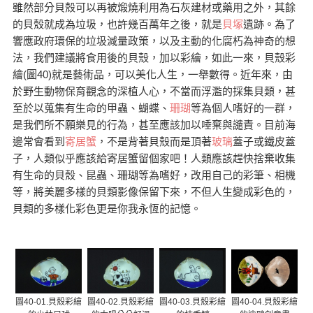
雖然部分貝殼可以再被煅燒利用為石灰建材或藥用之外，其餘
的貝殼就成為垃圾，也許幾百萬年之後，就是
貝塚
遺跡。為了
響應政府環保的垃圾減量政策，以及主動的化腐朽為神奇的想
法，我們建議將食用後的貝殼，加以彩繪，如此一來，貝殼彩
繪(圖40)就是藝術品，可以美化人生，一舉數得。近年來，由
於野生動物保育觀念的深植人心，不當而浮濫的採集貝類，甚
至於以蒐集有生命的甲蟲、蝴蝶、
珊瑚
等為個人嗜好的一群，
是我們所不願樂見的行為，甚至應該加以唾棄與譴責。目前海
邊常會看到
寄居蟹
，不是背著貝殼而是頂著
玻璃
蓋子或鐵皮蓋
子，人類似乎應該給寄居蟹留個家吧！人類應該趕快捨棄收集
有生命的貝殼、昆蟲、珊瑚等為嗜好，改用自己的彩筆、相機
等，將美麗多樣的貝類影像保留下來，不但人生變成彩色的，
貝類的多樣化彩色更是你我永恆的記憶。
圖40-01.貝殼彩繪
圖40-02.貝殼彩繪
圖40-03.貝殼彩繪
圖40-04.貝殼彩繪