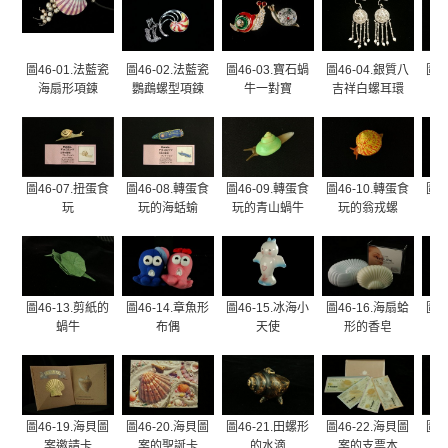
圖46-01.法藍瓷
圖46-02.法藍瓷
圖46-03.寶石蝸
圖46-04.銀質八
圖4
海扇形項鍊
鸚鵡螺型項鍊
牛一對寶
吉祥白螺耳環
圖46-07.扭蛋食
圖46-08.轉蛋食
圖46-09.轉蛋食
圖46-10.轉蛋食
圖4
玩
玩的海蛞蝓
玩的青山蝸牛
玩的翁戎螺
圖46-13.剪紙的
圖46-14.章魚形
圖46-15.冰海小
圖46-16.海扇蛤
圖4
蝸牛
布偶
天使
形的香皂
形
圖46-19.海貝圖
圖46-20.海貝圖
圖46-21.田螺形
圖46-22.海貝圖
圖4
案邀請卡
案的聖誕卡
的水滴
案的支票本