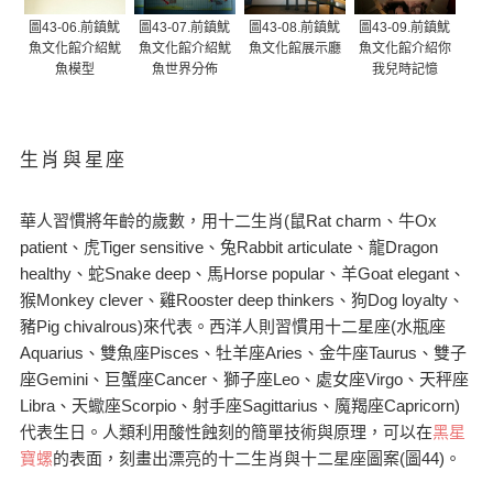
圖43-06.前鎮魷
圖43-07.前鎮魷
圖43-08.前鎮魷
圖43-09.前鎮魷
魚文化館介紹魷
魚文化館介紹魷
魚文化館展示廳
魚文化館介紹你
魚模型
魚世界分佈
我兒時記憶
生肖與星座
華人習慣將年齡的歲數，用十二生肖(鼠Rat charm、牛Ox
patient、虎Tiger sensitive、兔Rabbit articulate、龍Dragon
healthy、蛇Snake deep、馬Horse popular、羊Goat elegant、
猴Monkey clever、雞Rooster deep thinkers、狗Dog loyalty、
豬Pig chivalrous)來代表。西洋人則習慣用十二星座(水瓶座
Aquarius、雙魚座Pisces、牡羊座Aries、金牛座Taurus、雙子
座Gemini、巨蟹座Cancer、獅子座Leo、處女座Virgo、天秤座
Libra、天蠍座Scorpio、射手座Sagittarius、魔羯座Capricorn)
代表生日。人類利用酸性蝕刻的簡單技術與原理，可以在
黑星
寶螺
的表面，刻畫出漂亮的十二生肖與十二星座圖案(圖44)。