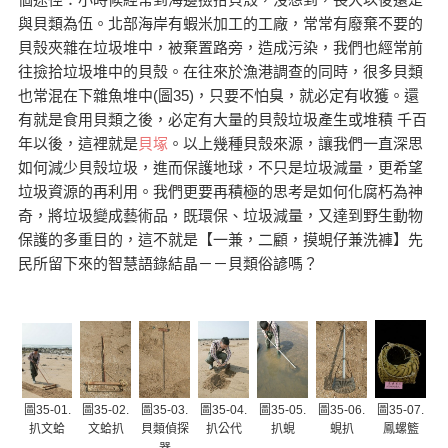
與貝類為伍。北部海岸有蝦米加工的工廠，常常有廢棄不要的
貝殼夾雜在垃圾堆中，被棄置路旁，造成污染，我們也經常前
往撿拾垃圾堆中的貝殼。在往來於漁港調查的同時，很多貝類
也常混在下雜魚堆中(圖35)，只要不怕臭，就必定有收獲。還
有就是食用貝類之後，必定有大量的貝殼垃圾產生或堆積 千百
年以後，這裡就是
貝塚
。以上幾種貝殼來源，讓我們一直深思
如何減少貝殼垃圾，進而保護地球，不只是垃圾減量，更希望
垃圾資源的再利用。我們更要再積極的思考是如何化腐朽為神
奇，將垃圾變成藝術品，既環保、垃圾減量，又達到野生動物
保護的多重目的，這不就是【一兼，二顧，摸蜆仔兼洗褲】先
民所留下來的智慧語錄結晶－－貝類俗諺嗎？
圖35-01.
圖35-02.
圖35-03.
圖35-04.
圖35-05.
圖35-06.
圖35-07.
扒文蛤
文蛤扒
貝類偵探
扒公代
扒蜆
蜆扒
鳳螺籃