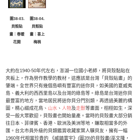
圖38-04.
圖38-03.
貝殼貼
貝殼貼
畫：喜上
畫：春暖
梅梢
花開
大約在1940-50年代左右，澎湖一位國小老師，將貝殼黏貼在
夾板上，作為勞作教學的教材，這應該是台灣「貝殼貼畫」的
肇端。全世界只有幾個島嶼有豐富的迷你貝，如美國的夏威夷
島、義大利的西西里島以及台灣的綠島等。綠島是台灣迷你貝
最豐富的地方，當地居民將迷你貝分門別類，再透過美麗的構
圖，精心綴成花鳥、
山水
、
人物
及
走獸
等畫面，栩栩如生，深
受一般大眾歡迎，貝殼畫也開始量產。當時的貝殼畫大部分銷
往日本、菲律賓、香港、歐洲及美洲等地，賺取相當多的外
匯。台北市員外級的貝類鑑賞收藏家葉人驥貝友，擁有一幅
1960年代相當珍貴的 《威鎮寰宇》(圖39)的貝殼畫(巫文隆，