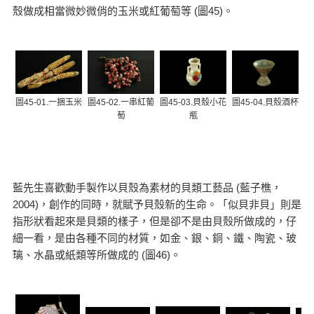
殼做成相當微妙微俏的玉米或紅葡萄等 (圖45)。
圖45-01.一捆玉米
圖45-02.一串紅葡
圖45-03.貝殼小花
圖45-04.貝殼酒杯
萄
瓶
藍先生喜歡動手製作以貝殼為素材的貝類工藝品 (藍子樵，
2004)，創作的同時，就賦予貝殼新的生命。「似貝非貝」則是
指形狀看起來是貝類的樣子，但是卻不是由貝殼所做成的，仔
細一看，是由各種不同的材質，如金、銀、銅、鐵、陶瓷、玻
璃、水晶或紙類等所做成的 (圖46)。