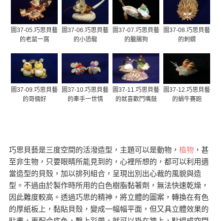
圖37-05.巧思貝藝
圖37-06.巧思貝藝
圖37-07.巧思貝藝
圖37-08.巧思貝藝
的老鼠一窩
的小恐龍
的臘腸狗
的刺蝟
圖37-09.巧思貝藝
圖37-10.巧思貝藝
圖37-11.巧思貝藝
圖37-12.巧思貝藝
的哥倆好
的牽手一世情
的就喜歡鬥嘴鼓
的蝸牛賽跑
巧思貝藝是三度空間的活潑造型，主題可以是動物，
植物
，甚
至非生物，只要眼睛所能見到的，心裡所想的，都可以利用適
當造型的貝殼，加以排列組合，呈現出別出心裁的風貌與造
型。不過由於製作時所用的白色樹脂黏著劑，無法快速乾燥，
因此難度較高。透過巧思的精神，將立體的圖案，轉換在有色
的厚紙板上，黏貼貝殼，變成一幅幅平面，但又具立體效果的
貼畫，再配合底色，繫上彩帶，就可以掛在牆上，點綴成空間