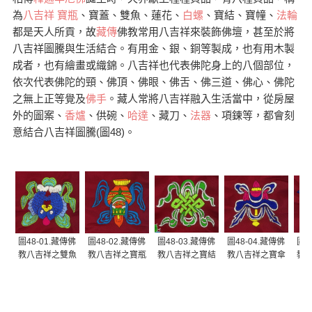
為
八吉祥
寶瓶
、寶蓋、雙魚、蓮花、
白螺
、寶結、寶幢、
法輪
都是天人所貢，故
藏傳
佛教常用八吉祥來裝飾佛壇，甚至於將
八吉祥圖騰與生活結合。有用金、銀、銅等製成，也有用木製
成者，也有繪畫或織錦。八吉祥也代表佛陀身上的八個部位，
依次代表佛陀的頸、佛頂、佛眼、佛舌、佛三道、佛心、佛陀
之無上正等覺及
佛手
。藏人常將八吉祥融入生活當中，從房屋
外的圖案、
香爐
、供碗、
哈達
、藏刀、
法器
、項鍊等，都會刻
意結合八吉祥圖騰(圖48)。
圖48-01.藏傳佛
圖48-02.藏傳佛
圖48-03.藏傳佛
圖48-04.藏傳佛
圖4
教八吉祥之雙魚
教八吉祥之寶瓶
教八吉祥之寶結
教八吉祥之寶傘
教