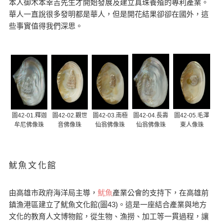
本人御木本幸吉先生才開始發展及建立真珠養殖的專利產業。
華人一直說很多發明都是華人，但是開花結果卻卻在國外，這
些事實值得我們深思。
圖42-01.釋迦
圖42-02.觀世
圖42-03.南極
圖42-04.長壽
圖42-05.毛澤
牟尼佛像珠
音佛像珠
仙翁佛像珠
仙翁佛像珠
東人像珠
魷魚文化館
由高雄市政府海洋局主導，
魷魚
產業公會的支持下，在高雄前
鎮漁港區建立了魷魚文化館(圖43)。這是一座結合產業與地方
文化的教育人文博物館，從生物、漁撈、加工等一貫過程，讓