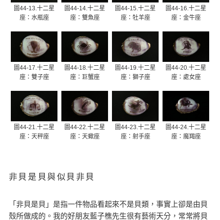
圖44-13.十二星
圖44-14.十二星
圖44-15.十二星
圖44-16.十二星
座：水瓶座
座：雙魚座
座：牡羊座
座：金牛座
圖44-17.十二星
圖44-18.十二星
圖44-19.十二星
圖44-20.十二星
座：雙子座
座：巨蟹座
座：獅子座
座：處女座
圖44-21.十二星
圖44-22.十二星
圖44-23.十二星
圖44-24.十二星
座：天秤座
座：天蠍座
座：射手座
座：魔羯座
非貝是貝與似貝非貝
「非貝是貝」是指一件物品看起來不是貝類，事實上卻是由貝
殼所做成的。我的好朋友藍子樵先生很有藝術天分，常常將貝