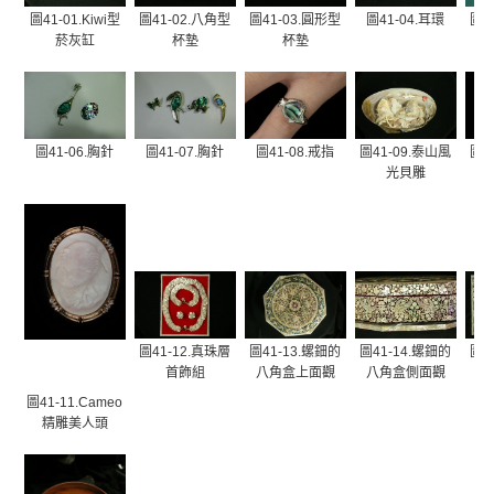
圖41-01.Kiwi型
圖41-02.八角型
圖41-03.圓形型
圖41-04.耳環
圖4
菸灰缸
杯墊
杯墊
圖41-06.胸針
圖41-07.胸針
圖41-08.戒指
圖41-09.泰山風
圖4
光貝雕
圖41-12.真珠層
圖41-13.螺鈿的
圖41-14.螺鈿的
圖4
首飾組
八角盒上面觀
八角盒側面觀
小
圖41-11.Cameo
精雕美人頭