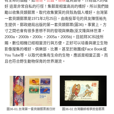
有生命的個體，如
珊瑚
、
昆蟲
、
蝴蝶
或貝類等，作為個人的嗜
好 這是非常自私的行徑！集郵是相當高尚的嗜好，所以我們鼓
勵以收集貝類郵票，取代收集實質的貝殼為個人嗜好。台灣第
一套貝類郵票是1971年2月25日，由南投草屯的貝友陳恆裕先
生提供，郵政總局出版的第一套貝類郵票(圖36)。事實上，方
寸之間也會有很多意想不到的發現與樂趣(巫文隆與林世澤，
2000a，2000b，2000c，2005a，2005b)。目前拜3C科技所
賜，數位相機已經相當流行與方便，正好可以培養與建立生物
影像搜集的嗜好、俱樂部、比賽，甚至於揪團成Face Book或
You Tube等，以取代收集有生命的生物，應該是相當正面，而
且也符合野生動物保育的世界潮流。
圖36-01.台灣第一套貝類郵票首日封
圖36-02.台灣鷸蚌相爭民俗郵票