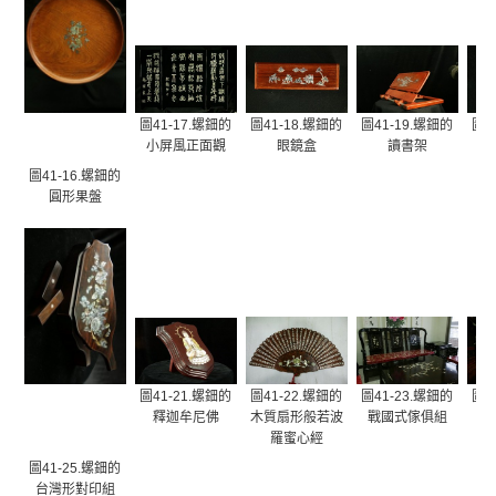
圖41-17.螺鈿的
圖41-18.螺鈿的
圖41-19.螺鈿的
圖4
小屏風正面觀
眼鏡盒
讀書架
圖41-16.螺鈿的
圓形果盤
圖41-21.螺鈿的
圖41-22.螺鈿的
圖41-23.螺鈿的
圖4
釋迦牟尼佛
木質扇形般若波
戰國式傢俱組
羅蜜心經
圖41-25.螺鈿的
台灣形對印組