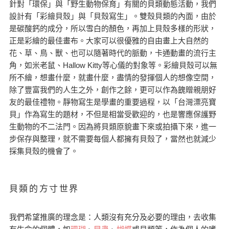
針對「環保」與「野生動物保育」有關的貝類動態活動，我們
設計有「彩繪貝殼」與「貝殼寫生」。雙殼貝類的內面，由於
是碳酸鈣的成分，所以雪白的顏色，再加上貝殼多樣的形狀，
正是彩繪的最佳畫布。大家可以很優雅的自由畫上大自然的
花、草、鳥、獸、也可以隨著時代的脈動，卡通動畫的流行主
角，如米老鼠、Hallow Kitty等心儀的對象等。彩繪貝殼可以無
所不繪，想畫什麼，就畫什麼，盡情的發揮個人的想像空間，
除了豐富我們的人生之外，創作之餘，更可以作為餽贈親朋好
友的最佳禮物。靜物寫生是學畫的重要過程，以「台灣漂亮寶
貝」作為寫生的題材，不但是相當受歡迎的，也是響應保護野
生動物的不二法門。因為將貝類原貌畫下來或拍攝下來，進一
步保存與整理，就不需要每個人都擁有貝殼了，當然也就減少
採集貝殼的機會了。
貝類的方寸世界
我們希望推廣的理念是：人類沒有充分及必要的理由，去收集