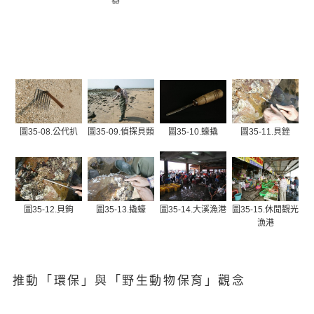
器
圖35-08.公代扒
圖35-09.偵探貝類
圖35-10.蠔撬
圖35-11.貝銼
圖35-12.貝鉤
圖35-13.撬蠔
圖35-14.大溪漁港
圖35-15.休閒觀光
漁港
推動「環保」與「野生動物保育」觀念