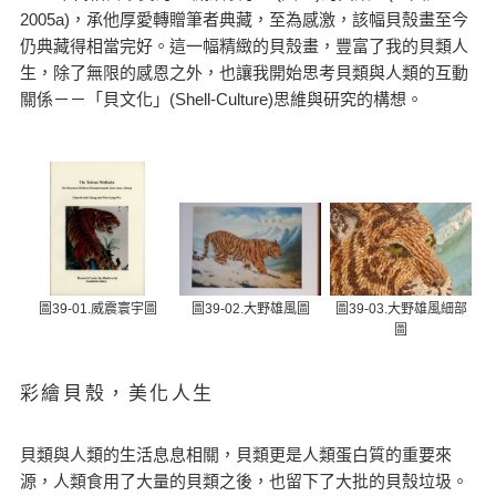
2005a)，承他厚愛轉贈筆者典藏，至為感激，該幅貝殼畫至今
仍典藏得相當完好。這一幅精緻的貝殼畫，豐富了我的貝類人
生，除了無限的感恩之外，也讓我開始思考貝類與人類的互動
關係－－「貝文化」(Shell-Culture)思維與研究的構想。
圖39-01.威震寰宇圖
圖39-02.大野雄風圖
圖39-03.大野雄風細部
圖
彩繪貝殼，美化人生
貝類與人類的生活息息相關，貝類更是人類蛋白質的重要來
源，人類食用了大量的貝類之後，也留下了大批的貝殼垃圾。