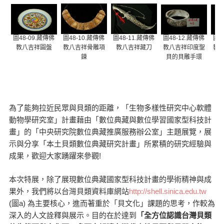
圖48-09.藏傳佛
圖48-10.藏傳佛
圖48-11.藏傳佛
圖48-12.藏傳佛
圖4
教八吉祥圓盤
教八吉祥骨雕項
教八吉祥藏刀
教八吉祥印度聖
教
鍊
貝的貝雕手環
貝
為了能夠拉近民眾與貝類的距離，「生物多樣性研究中心軟體
動物學研究室」計畫藉由「數位典藏與數位學習國家型科技計
畫」的「中央研究院數位典藏推廣服務辦公室」主題展覽，展
示與分享「本土貝類數位典藏研究計畫」所累積的研究經驗與
成果，歡迎大家踴躍來參觀!
本次特展，除了展現數位典藏國家型科技計畫的學術精神與成
果外，我們將以台灣貝類資料庫網站
http://shell.sinica.edu.tw
(圖a) 為主要核心，進而著重於「貝文化」課題的思考，作較為
深入的人文詮釋與展示。目的在於達到
「全方位認識台灣貝類