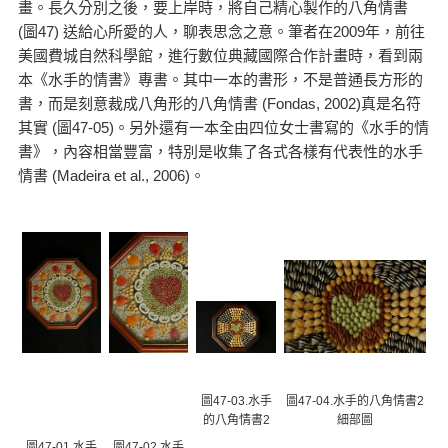
畫。長久分別之後，要上岸時，將自己精心製作的八角情書
(圖47) 送給心所愛的人，聊表思念之意。筆者在2009年，前往
美國費城自然科學館，進行數位典藏國際合作計畫時，看到兩
本《水手的情書》專書。其中一本的書形，不是普通長方形的
書，而是刻意裁成八角形的八角情書 (Fondas, 2002)真是名符
其實 (圖47-05)。另外還有一本全由四位女士書寫的《水手的情
書》，內容相當豐富，特別是收集了各式各樣有代表性的水手
情書 (Madeira et al., 2006)。
圖47-03.水手
圖47-04.水手的八角情書2
的八角情書2
細部圖
圖47-01.水手
圖47-02.水手