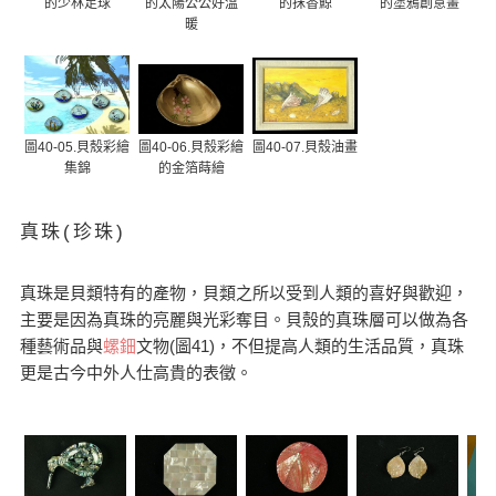
的少林足球
的太陽公公好溫
的抹香鯨
的塗鴉創意畫
暖
圖40-05.貝殼彩繪
圖40-06.貝殼彩繪
圖40-07.貝殼油畫
集錦
的金箔蒔繪
真珠(珍珠)
真珠是貝類特有的產物，貝類之所以受到人類的喜好與歡迎，
主要是因為真珠的亮麗與光彩奪目。貝殼的真珠層可以做為各
種藝術品與
螺鈿
文物(圖41)，不但提高人類的生活品質，真珠
更是古今中外人仕高貴的表徵。