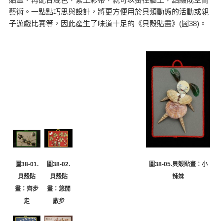
藝術。一點點巧思與設計，將更方便用於貝類動態的活動或親
子遊戲比賽等，因此產生了味道十足的《貝殼貼畫》(圖38)。
圖38-02.
圖38-05.貝殼貼畫：小
圖38-01.
貝殼貼
辣妹
貝殼貼
畫：悠閒
畫：齊步
散步
走