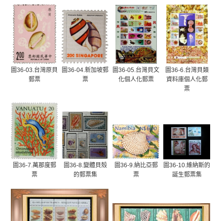
圖36-03.台灣原貝
圖36-04.新加坡郵
圖36-05.台灣貝文
圖36-6.台灣貝類
郵票
票
化個人化郵票
資料庫個人化郵
票
圖36-7.萬那度郵
圖36-8.變體貝殼
圖36-9.納比亞郵
圖36-10.維納斯的
票
的郵票集
票
誕生郵票集