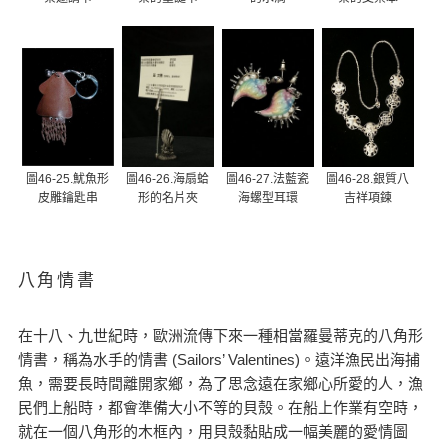
圖46-25.魷魚形
圖46-26.海扇蛤
圖46-27.法藍瓷
圖46-28.銀質八
皮雕鑰匙串
形的名片夾
海螺型耳環
吉祥項鍊
八角情書
在十八、九世紀時，歐洲流傳下來一種相當羅曼蒂克的八角形
情書，稱為水手的情書 (Sailors’ Valentines)。遠洋漁民出海捕
魚，需要長時間離開家鄉，為了思念遠在家鄉心所愛的人，漁
民們上船時，都會準備大小不等的貝殼。在船上作業有空時，
就在一個八角形的木框內，用貝殼黏貼成一幅美麗的愛情圖