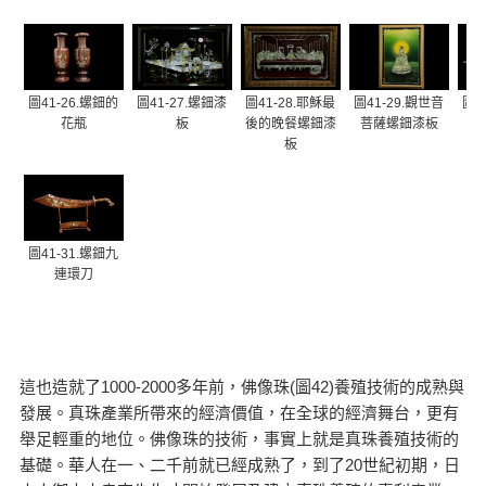
圖41-26.螺鈿的
圖41-27.螺鈿漆
圖41-28.耶穌最
圖41-29.觀世音
圖4
花瓶
板
後的晚餐螺鈿漆
菩薩螺鈿漆板
板
圖41-31.螺鈿九
連環刀
這也造就了1000-2000多年前，佛像珠(圖42)養殖技術的成熟與
發展。真珠產業所帶來的經濟價值，在全球的經濟舞台，更有
舉足輕重的地位。佛像珠的技術，事實上就是真珠養殖技術的
基礎。華人在一、二千前就已經成熟了，到了20世紀初期，日