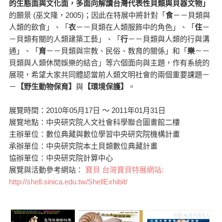
的生態面與文化面，多面向解讀台灣代表性貝類與貝器文物」
的願景 (巫文隆，2005)；因此在特展中將針對「
食
－－貝類與
人類的飲食」、「
衣
－－貝類在人類服飾中的角色」、「
住
－
－貝類有關的人類建築工藝」、「
行
－－貝類與人類的行與溝
通」、「
育
－－貝類與宗教、民俗、教育的關係」和「
樂
－－
貝類與人類休閒娛樂的結合」等六個面向與主題，作有系統的
展現，希望大家共同體認當前人類文明社會的兩個重要課題－
－
【野生動物保育】
與
【環境保護】
。
展覽時間：2010年05月17日 ～ 2011年01月31日
展覽地點：中央研究院人文社會科學聯合圖書館二樓
主辦單位：數位典藏與數位學習中央研究院機構計畫
承辦單位：中央研究院本土貝類數位典藏計畫
協辦單位：中央研究院計算中心
展覽與活動參考網站：
寶貝 台灣寶貝特展網站:
http://shell.sinica.edu.tw/ShellExhibit/