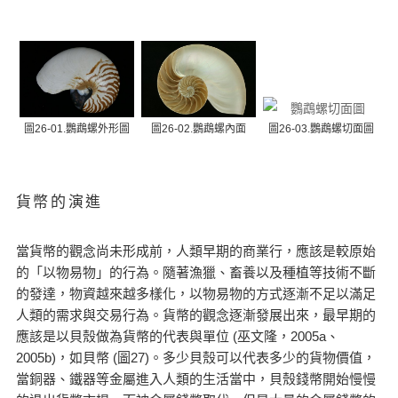
圖26-01.鸚鵡螺外形圖
圖26-02.鸚鵡螺內面
圖26-03.鸚鵡螺切面圖
貨幣的演進
當貨幣的觀念尚未形成前，人類早期的商業行，應該是較原始
的「以物易物」的行為。隨著漁獵、畜養以及種植等技術不斷
的發達，物資越來越多樣化，以物易物的方式逐漸不足以滿足
人類的需求與交易行為。貨幣的觀念逐漸發展出來，最早期的
應該是以貝殼做為貨幣的代表與單位 (巫文隆，2005a、
2005b)，如貝幣 (圖27)。多少貝殼可以代表多少的貨物價值，
當銅器、鐵器等金屬進入人類的生活當中，貝殼錢幣開始慢慢