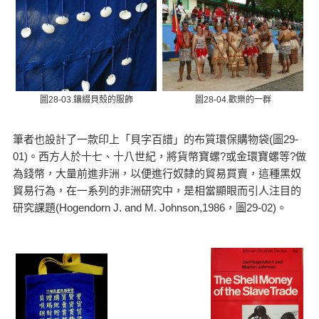
圖28-03.鑲綴貝殼的服飾
圖28-04.歡樂的一群
筆者也設計了一款印上「貝字百譜」的布質環保購物袋(圖29-
01)。西方人於十七、十八世紀，將貨幣寶螺?或金環寶螺等?做
為錢幣，大量前進非洲，以便進行奴隸的貿易買賣，這種黑奴
貿易行為，在一系列的非洲研究中，是相當顯眼而引人注目的
研究課題(Hogendorn J. and M. Johnson,1986，圖29-02)。