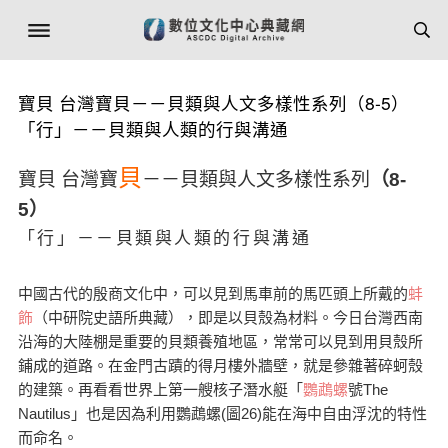
寶貝 台灣寶貝－－貝類與人文多樣性系列（8-5）
「行」－－貝類與人類的行與溝通
貝
寶貝 台灣寶
－－貝類與人文多樣性系列
（8-
5）
「行」－－貝類與人類的行與溝通
中國古代的殷商文化中，可以見到馬車前的馬匹頭上所戴的
蚌
飾
（中研院史語所典藏），即是以貝殼為材料。今日台灣西南
沿海的大陸棚是重要的貝類養殖地區，常常可以見到用貝殼所
鋪成的道路。在金門古蹟的得月樓外牆壁，就是參雜著碎蚵殼
的建築。再看看世界上第一艘核子潛水艇「
鸚鵡螺
號The
Nautilus」也是因為利用鸚鵡螺(圖26)能在海中自由浮沈的特性
而命名。