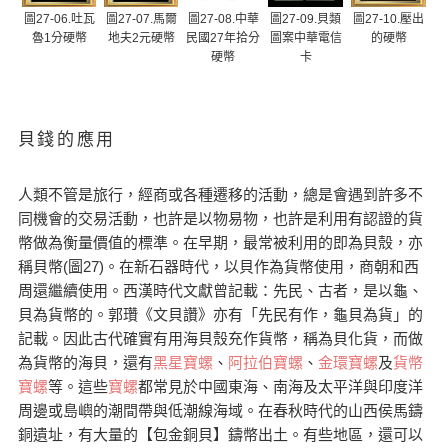
圖27-06.吐瓦
圖27-07.馬爾
圖27-08.中華
圖27-09.貝類
圖27-10.壓出
魯1分硬幣
地夫2元硬幣
民國27年拾分
圖案中華電信
的硬幣
硬幣
卡
貝錢的應用
人類不管是旅行，經商或各種遷移的活動，總是會遇到許多不
同機會的交易活動，也許是以物易物，也許是利用有認證的貨
幣做為衡量價值的標準。在早期，最常被利用的即為貝殼，亦
稱貝幣(圖27)。在新石器時代，以貝作為貨幣使用，商朝和西
周還繼續使用。西漢時代文獻曾記載：先民、古者，是以龜、
貝為貨幣的。郭瓚《文貝讚》亦有「先民有作，龜貝為貨」的
記載。因此古代確實有用海貝殼充作貨幣，稱為貝化貨，而做
為貨幣的海貝，還有
黑星寶螺
、
阿拉伯寶螺
、
金環寶螺
及
貨幣
寶螺
等。這些
寶螺
都常見於中國東海、南海及太平洋與印度洋
周邊或島嶼的潮間帶與低潮線海域。在春秋時代的山西侯馬鑄
銅遺址，有大量的【包金銅貝】鑄幣出土。有些地區，還可以