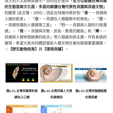
深入的人文詮釋與展示。目的在於達到
「全方位認識台灣貝類
的生態面與文化面，多面向解讀台灣代表性貝類與貝器文物」
的願景 (巫文隆，2005)；因此在特展中將針對「
食
－－貝類與
人類的飲食」、「
衣
－－貝類在人類服飾中的角色」、「
住
－
－貝類有關的人類建築工藝」、「
行
－－貝類與人類的行與溝
通」、「
育
－－貝類與宗教、民俗、教育的關係」和「
樂
－－
貝類與人類休閒娛樂的結合」等六個面向與主題，作有系統的
展現，希望大家共同體認當前人類文明社會的兩個重要課題－
－
【野生動物保育】
與
【環境保護】
。
圖a-02.台灣貝類人文資
圖a-03.台灣貝類網絡整
圖a-01.台灣貝類資料庫
料庫網站
合資訊網
網站入口網