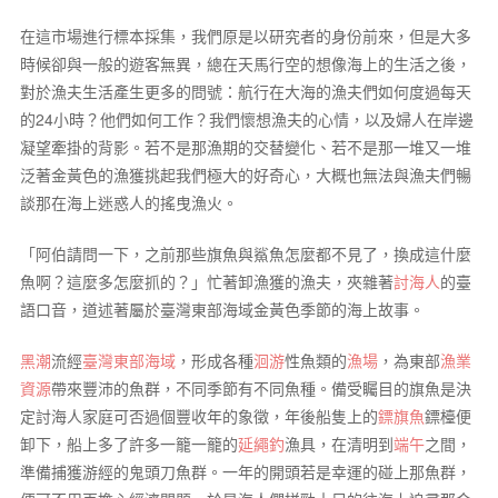
在這市場進行標本採集，我們原是以研究者的身份前來，但是大多
時候卻與一般的遊客無異，總在天馬行空的想像海上的生活之後，
對於漁夫生活產生更多的問號：航行在大海的漁夫們如何度過每天
的24小時？他們如何工作？我們懷想漁夫的心情，以及婦人在岸邊
凝望牽掛的背影。若不是那漁期的交替變化、若不是那一堆又一堆
泛著金黃色的漁獲挑起我們極大的好奇心，大概也無法與漁夫們暢
談那在海上迷惑人的搖曳漁火。
「阿伯請問一下，之前那些旗魚與鯊魚怎麼都不見了，換成這什麼
魚啊？這麼多怎麼抓的？」忙著卸漁獲的漁夫，夾雜著
討海人
的臺
語口音，道述著屬於臺灣東部海域金黃色季節的海上故事。
黑潮
流經
臺灣東部海域
，形成各種
洄游
性魚類的
漁場
，為東部
漁業
資源
帶來豐沛的魚群，不同季節有不同魚種。備受矚目的旗魚是決
定討海人家庭可否過個豐收年的象徵，年後船隻上的
鏢旗魚
鏢檯便
卸下，船上多了許多一籠一籠的
延繩釣
漁具，在清明到
端午
之間，
準備捕獲游經的鬼頭刀魚群。一年的開頭若是幸運的碰上那魚群，