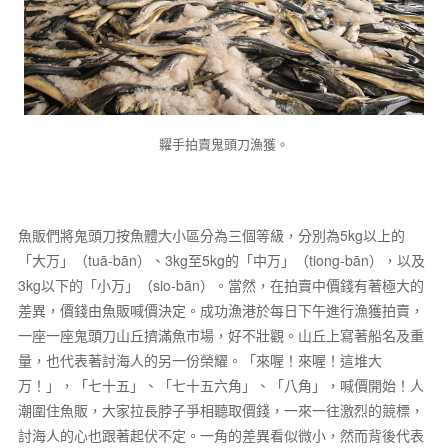
糶手拍賣鬼頭刀漁獲。
魚販們將鬼頭刀按魚體大小區分為三個等級，分別為5kg以上的
「大万」（tuā-bān）、3kg至5kg的「中万」（tiong-bān），以及
3kg以下的「小万」（sio-bān）。當然，在拍賣中價錢有著極大的
差異，價錢由魚販喊價決定。成功漁港於每日下午進行漁獲拍賣，
一座一座鬼頭刀山丘擠滿魚市場，好不壯觀。山丘上寫著船名及重
量，也代表著討海人的另一份榮耀。「來喔！來喔！這堆大
万！」，「七十五」、「七十五六角」、「八角」，喊價開始！人
潮圍住魚販，大家拉長脖子爭相聽取價錢，一來一往激烈的競標，
討海人的心也跟著起伏不定。一角的差異看似微小，然而背後代表