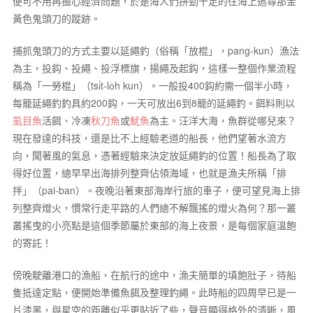
便可不用再擔心經濟問題，於是海人們拼勁十足的往海上追尋那金
黃色鬼頭刀的蹤跡。
捕抓鬼頭刀的方式主要以延繩釣（俗稱「放棍」，pang-kun）漁法
為主，投鈎、投繩、投浮標旗，揚繩及起鈎，這樣一整個作業流程
稱為「一勞棍」（tsi̍t-lo̍h kun）。一般投400鈎約需一個半小時，
每籠延繩釣釣具約200鈎，一天可放出6到8籠的延繩釣。餌料則以
虱目魚
活餌、冷凍
秋刀魚
或
魷魚
為主。汪洋大海，魚群從哪兒來？
現在發達的科技，還是比不上經驗老道的船長，他們望著水流方
向，聞著風的氣息，憑著經驗來決定放延繩釣的位置！船長為了取
得好位置，總早早出海排列整齊佔領海域，也就是漁夫所稱「排
拌」（pai-ban）。夜晚沿著東部海岸行旅的車子，便可望見海上排
列整齊燈火，慣常行走平路的人們總不解飄搖的燈火為何？那一叢
叢搖曳的小亮點是這個季節屬於東部的海上夜景，是每個家庭溫飽
的寄託！
傍晚駛離港口的漁船，在航行的途中，漁夫簡單的填飽肚子，待船
隻抵達定點，便開始準備魚餌及整理釣繩。此時船的四周早已是一
片漆黑，與星空的距離似乎更貼近了些，聲音顯得格外的清晰，風