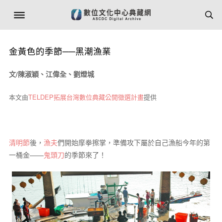
金黃色的季節──黑潮漁業
文/陳淑穎、江偉全、劉燈城
本文由
TELDEP拓展台灣數位典藏公開徵選計畫
提供
清明節
後，
漁夫
們開始摩拳擦掌，準備攻下屬於自己漁船今年的第
一桶金——
鬼頭刀
的季節來了！