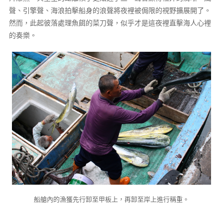
聲、引擎聲、海浪拍擊船身的浪聲將夜裡被侷限的視野擴展開了。
然而，此起彼落處理魚餌的菜刀聲，似乎才是這夜裡直擊海人心裡
的奏樂。
船艙內的漁獲先行卸至甲板上，再卸至岸上進行稱重。