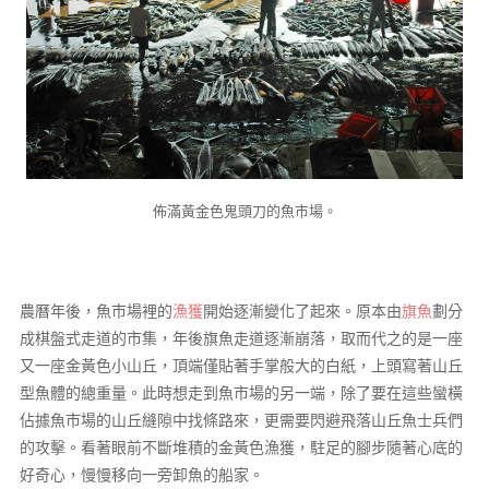
佈滿黃金色鬼頭刀的魚市場。
農曆年後，魚市場裡的
漁獲
開始逐漸變化了起來。原本由
旗魚
劃分
成棋盤式走道的市集，年後旗魚走道逐漸崩落，取而代之的是一座
又一座金黃色小山丘，頂端僅貼著手掌般大的白紙，上頭寫著山丘
型魚體的總重量。此時想走到魚市場的另一端，除了要在這些蠻橫
佔據魚市場的山丘縫隙中找條路來，更需要閃避飛落山丘魚士兵們
的攻擊。看著眼前不斷堆積的金黃色漁獲，駐足的腳步隨著心底的
好奇心，慢慢移向一旁卸魚的船家。