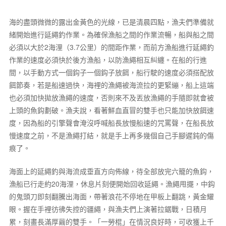
海的盡頭微微的露出金黃色的光線，已是清晨四點，漁夫們準備就
緒開始進行延繩釣作業。為確保漁船之間的作業流暢，船與船之間
必須以大於2海浬（3.7公里）的間距作業，而前方漁船進行延繩釣
作業的速度必須快於後方漁船，以防漁繩相互糾纏。在船的行進
間，以手動方式一個鈎子一個鈎子放餌，船行駛的速度必須搭配放
餌節奏，若是船速過快，海裡的漁繩被海流拉的更緊繃，船上這端
也必須加快拋放漁繩的速度，否則來不及丟放漁繩的手隨即就會被
上頭的魚鈎劃破。漁夫說，看著鮮血直冒的雙手也只能加快放餌速
度，因為船的引擎聲會淹沒呼喊船長放慢船速的咒罵聲，在船長放
慢速度之前，不是漁繩打結，就是手上再多幾個自己手腳遲鈍的傷
痕了。
海面上的延繩釣與海流成垂直方向佈線，待全部放完六籠的魚鈎，
漁船已行走約20海浬，休息片刻便開始回收延繩。漁繩甩擺，中鈎
的鬼頭刀即刻翻騰出海面，帶著浪花不停地在甲板上翻跳，黃金耀
眼。握在手裡彷彿失控的疆繩，與漁夫們上演著拉鋸戰，日積月
累，刻畫長滿厚繭的雙手。「一勞棍」在情況良好時，可收獲上千