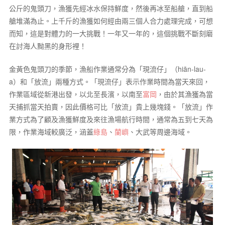
公斤的鬼頭刀，漁獲先經冰水保持鮮度，然後再冰至船艙，直到船
艙堆滿為止。上千斤的漁獲如何經由兩三個人合力處理完成，可想
而知，這是對體力的一大挑戰！一年又一年的，這個挑戰不斷刻磨
在討海人黝黑的身形裡！
金黃色鬼頭刀的季節，漁船作業通常分為「現流仔」（hiān-lau-
a）和「放流」兩種方式。「現流仔」表示作業時間為當天來回，
作業區域從新港出發，以北至長濱，以南至
富岡
，由於其漁獲為當
天捕抓當天拍賣，因此價格可比「放流」貴上幾塊錢。「放流」作
業方式為了顧及漁獲鮮度及來往漁場航行時間，通常為五到七天為
限，作業海域較廣泛，涵蓋
綠島
、
蘭嶼
、大武等周邊海域。