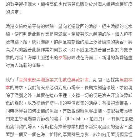
的數字卻極龐大。價格高低也代表著魚販對於討海人維持漁獲鮮度
的肯定！
漁港安檢哨前等待的婦孺，望向老遠駛回的漁船，經由漁船的吃水
線，便可判斷此趟作業是否滿載。駕駛著吃水頗深的船，海人迫不
及待跳下船，綁好纜繩，飽經風霜刻蝕的臉上泛著燦爛的笑容，興
高采烈的說著此趟作業如何豐收，好不威風敘述著自己對於海象專
業的判斷！海岸山脈透出的
夕陽
餘暉映在海面上，新港的黃昏道盡
討海人滿載的雀躍。
執行「
臺灣東部黑潮漁業文化數位典藏計畫
」期間，因採集
魚類標
本
的需求，我們每天都必須到魚市場來。長期接觸這環境，才發現
除了漁獲之外，其實在這市集裡，支撐一切的便是漁夫汗流浹背卸
魚的身影，以及從他們衍生出的整個市集的活絡：有檢視漁獲品、
同時盤算著如何出價的魚販，有敏銳觀察魚客出價、搭配著宏亮嗓
門來主導現場買賣節奏的糶手（thio-tshiu，拍賣員），有幫忙張羅
船隻卸貨的婦人，有時也有捧著專業相機不斷擷取畫面的遊客。望
著那一個又一個在海上忙碌的厚實黝黑身影，該如何用著淺顯易懂