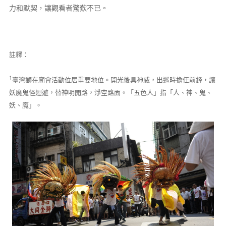
力和默契，讓觀看者驚歎不已。
註釋：
1
臺灣獅在廟會活動位居重要地位。開光後具神威，出巡時擔任前鋒，讓
妖魔鬼怪迴避，替神明開路，淨空路面。「五色人」指「人、神、鬼、
妖、魔」。