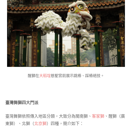
醒獅在
大稻埕
慈聖宮前展示跳樁、踩樁絕技。
臺灣舞獅四大門派
臺灣舞獅依照傳入地區分類，大致分為閩南獅、
客家獅
、醒獅（廣
東獅）、北獅（
北京獅
）四種，簡介如下：