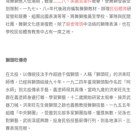
灣舞獅進入低潮期；戰後
二二八
、
美麗島事件
衝擊，使舞獅發展受
到限制。一九七○、八○年代後政府編製舞獅教材、辦理
民俗體育
研
習營和競賽、組團出國表演等等，將舞獅推廣至學校、軍隊與民間
社團，舞獅文化逐漸復甦，除了
廟會陣頭
中活絡的獅陣表演，也在
學校民俗體育教育中占有一席之地。
獅頭旺傳奇
在北投，以傳統技法手作超過千個獅頭，人稱「獅頭旺」的洪來旺
師傅，已經與獅頭結緣九十年。一九二四年臺灣獅頭製作名匠「阿
水師」到北投傳承手藝，義塗師得其真傳，當時九歲的洪來旺先生
跟在義塗師身邊打雜、學習獅藝，十二歲開始研習太祖拳、操弄武
器刀械。洪來旺先生做獅頭之餘也義務教授舞獅技藝，一九五五年
組織「中央獅團」，受邀到北部多家獅團指導，獲獎無數。兒孫也
對獅藝、武術深感興趣，投身民俗技藝薪傳行列，到各地演示、比
賽表現亮眼。