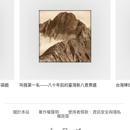
布袋戲
叫我第一名——八十年前的臺灣新八景票選
台灣棒球
關於本站
著作權聲明
使用者條款、資訊安全與隱私
權政策