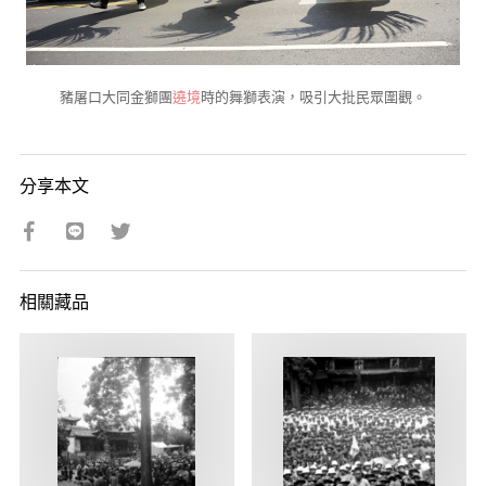
豬屠口大同金獅團
遶境
時的舞獅表演，吸引大批民眾圍觀。
分享本文
相關藏品