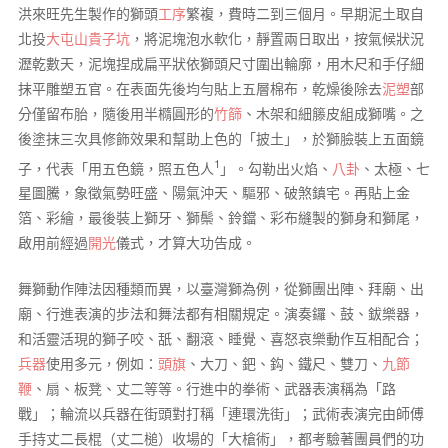
洪來旺先生製作的獅頭
工序
繁複，費時二到三個月。早期泥土取自
北投
大屯山
貴子坑
，將泥塊泡水軟化，靜置兩日取出，按氣候狀況
瀝乾數天，泥塊捏成扁平狀依獅頭尺寸圍出輪廓，用木尺和手仔細
抹平雕塑五官。在表面先後均勻貼上五層棉布，乾燥後除去
泥塑
部
分僅留布胎，隨後用半橢圓形的
竹篩
、木架和細籐皮組成獅嘴。之
後塗抹三次具修飾效果和幫助上色的「披土」，於獅臉裝上五面鏡
1
子，代表「用五色鏡，照五色人
」。勾勒出火焰、
八卦
、太極、七
星圖騰，象徵氣勢旺盛、陽氣沖天、驅邪、破煞鎮宅。再貼上金
箔、彩繪，最後裝上獅牙、獅鬃、鈴鐺、彩布縫製的獅身和獅尾，
啟用前經過
開光
儀式，才算大功告成。
舞獅動作陣法因種類而異，以臺灣獅為例，從獅團出陣、拜廟、出
廟、行進表演的步法和舞法都有相關規定。演奏鑼、鼓、鈸樂器，
和活靈活現的獅子咬、舐、翻滾、睡覺、喜怒哀樂動作互相配合；
兵器
使用多元，例如：
頭旗
、大刀、鈀、鈎、鐵尺、雙刀、
九節
鞭
、扇、板凳、丈二等等。行進中的拳術、武器表演稱為「路
戰」；輪流以兵器在街頭對打稱「連環洗街」；武術表演完由師傅
手持丈二長棍（丈二槌）收場的「大槍術」，都考驗著團員們的功