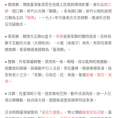
● 閩南獅：傳進臺灣後深受在地風土民情與環境影響，演化出
開口
獅
、閉口獅。新竹以北稱「獅團」，多為開口獅；新竹以南則是閉
口獅為主的「
獅陣
」。一九七○年代後南北交流頻繁，展演形式相
互切磋融合。
● 客家獅：獅頭方正酷似盒子，
草蓆
是客家獅的獨特道具，另有與
獅子互動的大面（大頭和尚）、小面（孫猴子）角色。有研究者將
閩南獅、客家獅兩者歸類為「臺灣獅」。
● 醒獅：外型華麗鮮艷，頭頂有一角，眼睛、耳朵能夠眨眼擺動，
高難度的跳樁、踩樁動作引人注目，常在慶典、開張典禮表演。造
型有老少之分，「老獅」分為花、紅、黑面，象徵
劉備
、
關羽
、
張
飛
。
● 北獅：在臺灣較少見，造型像哈巴狗，動作活潑俏皮。由一人引
領北獅舞動，結合踩大球、翹翹板或登高梯等特技表演。
日治時期臺灣總督府「
皇民化運動
」，禁止傳統
廟會
民俗活動
，臺