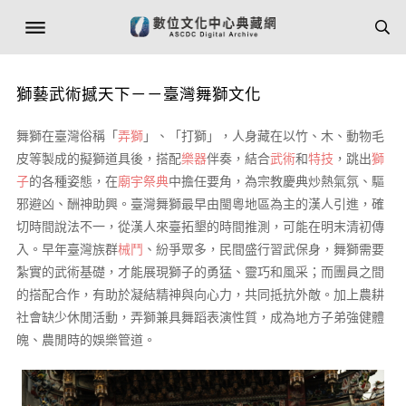
獅藝武術撼天下－－臺灣舞獅文化
舞獅在臺灣俗稱「
弄獅
」、「打獅」，人身藏在以竹、木、動物毛
皮等製成的擬獅道具後，搭配
樂器
伴奏，結合
武術
和
特技
，跳出
獅
子
的各種姿態，在
廟宇
祭典
中擔任要角，為宗教慶典炒熱氣氛、驅
邪避凶、酬神助興。臺灣舞獅最早由閩粵地區為主的漢人引進，確
切時間說法不一，從漢人來臺拓墾的時間推測，可能在明末清初傳
入。早年臺灣族群
械鬥
、紛爭眾多，民間盛行習武保身，舞獅需要
紮實的武術基礎，才能展現獅子的勇猛、靈巧和風采；而團員之間
的搭配合作，有助於凝結精神與向心力，共同抵抗外敵。加上農耕
社會缺少休閒活動，弄獅兼具舞蹈表演性質，成為地方子弟強健體
魄、農閒時的娛樂管道。