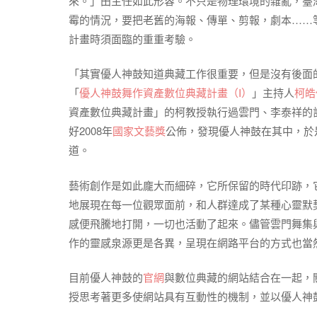
來。」田主任如此形容。不只是物理環境的雜亂，臺
霉的情況，要把老舊的海報、傳單、剪報，劇本……
計畫時須面臨的重重考驗。
「其實優人神鼓知道典藏工作很重要，但是沒有後面
「
優人神鼓舞作資產數位典藏計畫（I）
」主持人
柯皓
資產數位典藏計畫」的柯教授執行過雲門、李泰祥的
好2008年
國家文藝獎
公佈，發現優人神鼓在其中，於
道。
藝術創作是如此龐大而細碎，它所保留的時代印跡，
地展現在每一位觀眾面前，和人群達成了某種心靈默
感便飛騰地打開，一切也活動了起來。儘管雲門舞集
作的靈感泉源更是各異，呈現在網路平台的方式也當
目前優人神鼓的
官網
與數位典藏的網站結合在一起，關
授思考著更多使網站具有互動性的機制，並以優人神