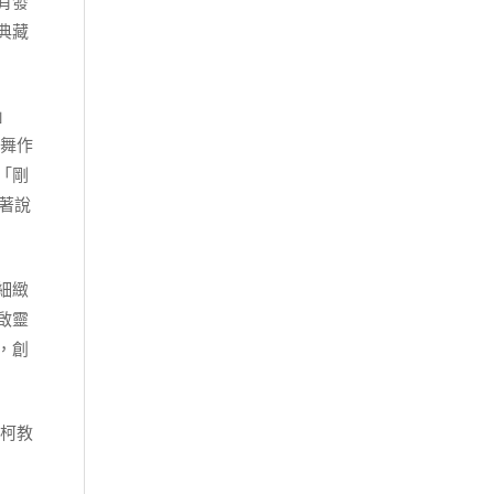
有發
典藏
」
舞作
「剛
著說
細緻
啟靈
，創
，柯教