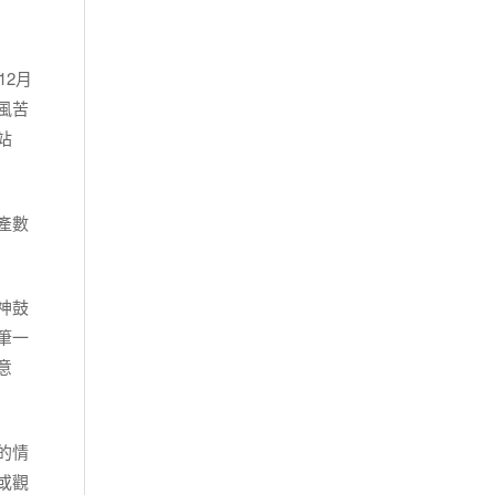
12月
風苦
站
產數
神鼓
筆一
意
的情
或觀