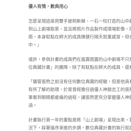
優人有情，數典用心
怎麼呈現這座用雙手披荊斬棘、一石一柱打造的山中劇
到山上劇場取景，並且將照片作品製作成環場影像，
雨，本身駐點在師大的成員陳健行隔天就重感冒。但
中。」
或許，參與計畫的成員們在嵐靄雨露的山中劇場不只
位典藏計畫」的團隊，除了有駐點在師大的成員，還
「儘管張煦之前沒有任何數位典藏的經驗，但是他具
有所了解的助理，於是曾經擔任過優人神鼓志工的張
筆看到眼睛都痠痛的過程，讓張煦更充分掌握優人神
涵。
計畫執行第一年的重點是將「山上劇場」呈現出來，
況下，踩著循序漸進的步調，數位典藏計畫的執行就