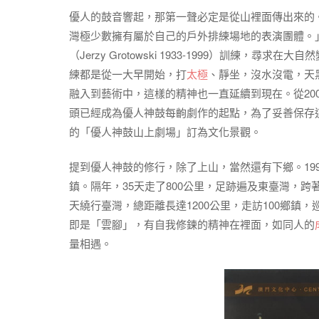
優人的鼓音響起，那第一聲必定是從山裡面傳出來的
灣極少數擁有屬於自己的戶外排練場地的表演團體。
（Jerzy Grotowski 1933-1999）訓
練都是從一大早開始，打
太極
、靜坐，沒水沒電，天
融入到藝術中，這樣的精神也一直延續到現在。從20
頭已經成為優人神鼓每齣劇作的起點，為了妥善保存這
的「優人神鼓山上劇場」訂為文化景觀。
提到優人神鼓的修行，除了上山，當然還有下鄉。19
鎮。隔年，35天走了800公里，足跡遍及東臺灣，
天繞行臺灣，總距離長達1200公里，走訪100鄉鎮
即是「雲腳」，有自我修鍊的精神在裡面，如同人的
量相遇。