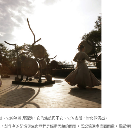
跡、它的喧囂與騷動、它的焦慮與不安、它的震盪，皆化做演出，
契。創作者的記憶與生命歷程是觸動思緒的開關，當記憶深處畫面開啟，靈感便