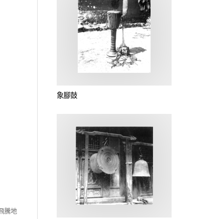
象腳鼓
飛騰地