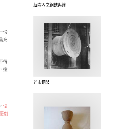
緬寺內之銅鼓與鐘
一份
舊充
不得
，還
芒市銅鼓
，
優
優劇