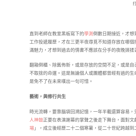
直到老師在教室黑板寫下的
學測
倒數日期接近，才想
工作投遞履歷，才在三更半夜尋覓不知道存放在哪個
滿魅力，才想到過去的情書不應該在分手的夜晚搓揉
翻箱倒櫃、除舊佈新，或是存放的空間不足，或是自
不取捨的命運。這是無論個人或團體都曾經有過的生
是免不了在未來嘆出一句可惜。
藝術，與修行共生
時光流轉，要靠腦袋回溯記憶，一年半載還算容易，
人神鼓
正要在表演謝幕的掌聲之後走下舞台，面對文獻
場
」，成立後經歷二十二個寒暑，從二十世紀跨越到