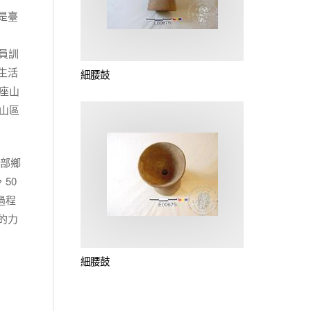
是臺
團員訓
生活
細腰鼓
座山
山區
西部鄉
50
過程
的力
細腰鼓