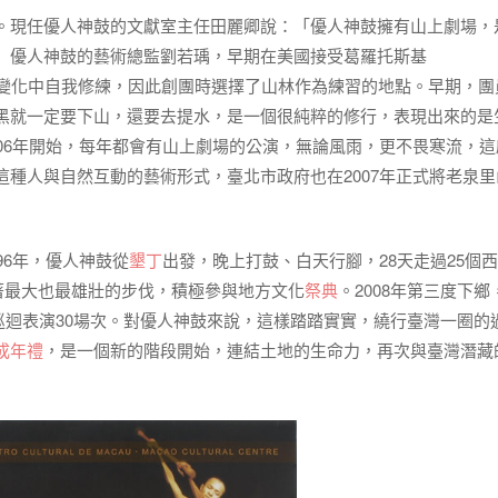
。現任優人神鼓的文獻室主任田麗卿說：「優人神鼓擁有山上劇場，
」優人神鼓的藝術總監劉若瑀，早期在美國接受葛羅托斯基
練，尋求在大自然變化中自我修練，因此創團時選擇了山林作為練習的地點。早期，
黑就一定要下山，還要去提水，是一個很純粹的修行，表現出來的是
06年開始，每年都會有山上劇場的公演，無論風雨，更不畏寒流，這
種人與自然互動的藝術形式，臺北市政府也在2007年正式將老泉里
96年，優人神鼓從
墾丁
出發，晚上打鼓、白天行腳，28天走過25個
跨著最大也最雄壯的步伐，積極參與地方文化
祭典
。2008年第三度下鄉，
，巡迴表演30場次。對優人神鼓來說，這樣踏踏實實，繞行臺灣一圈的
成年禮
，是一個新的階段開始，連結土地的生命力，再次與臺灣潛藏