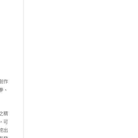
創作
拳、
之精
，可
挖出