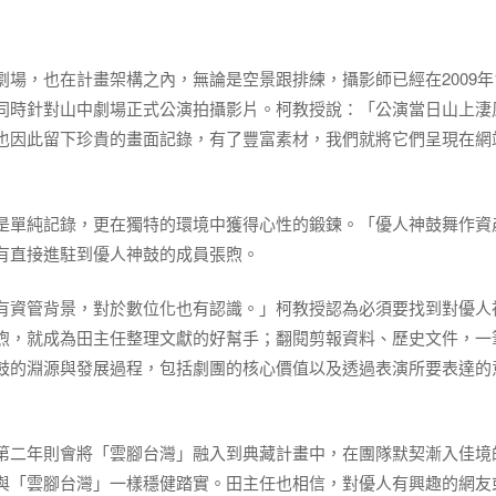
場，也在計畫架構之內，無論是空景跟排練，攝影師已經在2009年
同時針對山中劇場正式公演拍攝影片。柯教授說：「公演當日山上淒
也因此留下珍貴的畫面記錄，有了豐富素材，我們就將它們呈現在網
是單純記錄，更在獨特的環境中獲得心性的鍛鍊。「優人神鼓舞作資
有直接進駐到優人神鼓的成員張煦。
有資管背景，對於數位化也有認識。」柯教授認為必須要找到對優人
煦，就成為田主任整理文獻的好幫手；翻閱剪報資料、歷史文件，一
鼓的淵源與發展過程，包括劇團的核心價值以及透過表演所要表達的
第二年則會將「雲腳台灣」融入到典藏計畫中，在團隊默契漸入佳境
與「雲腳台灣」一樣穩健踏實。田主任也相信，對優人有興趣的網友