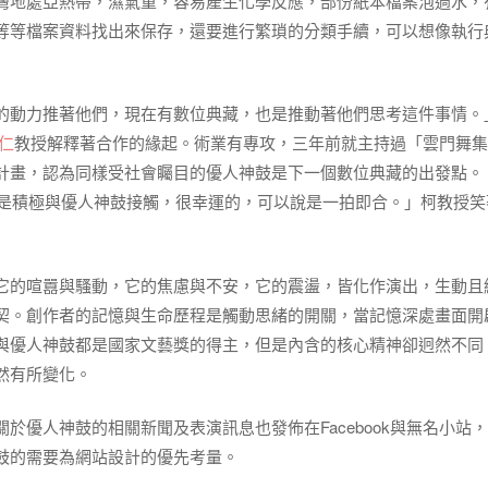
灣地處亞熱帶，濕氣重，容易產生化學反應，部份紙本檔案泡過水，
等等檔案資料找出來保存，還要進行繁瑣的分類手續，可以想像執行
的動力推著他們，現在有數位典藏，也是推動著他們思考這件事情。
仁
教授解釋著合作的緣起。術業有專攻，三年前就主持過「雲門舞集
計畫，認為同樣受社會矚目的優人神鼓是下一個數位典藏的出發點。
是積極與優人神鼓接觸，很幸運的，可以說是一拍即合。」柯教授笑
它的喧囂與騷動，它的焦慮與不安，它的震盪，皆化作演出，生動且
契。創作者的記憶與生命歷程是觸動思緒的開關，當記憶深處畫面開
與優人神鼓都是國家文藝獎的得主，但是內含的核心精神卻迥然不同
然有所變化。
於優人神鼓的相關新聞及表演訊息也發佈在Facebook與無名小站
鼓的需要為網站設計的優先考量。