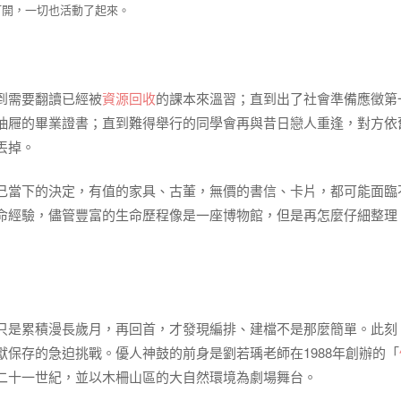
打開，一切也活動了起來。
到需要翻讀已經被
資源回收
的課本來溫習；直到出了社會準備應徵第
抽屜的畢業證書；直到難得舉行的同學會再與昔日戀人重逢，對方依
丟掉。
己當下的決定，有值的家具、古董，無價的書信、卡片，都可能面臨
命經驗，儘管豐富的生命歷程像是一座博物館，但是再怎麼仔細整理
只是累積漫長歲月，再回首，才發現編排、建檔不是那麼簡單。此刻
保存的急迫挑戰。優人神鼓的前身是劉若瑀老師在1988年創辦的「
二十一世紀，並以木柵山區的大自然環境為劇場舞台。