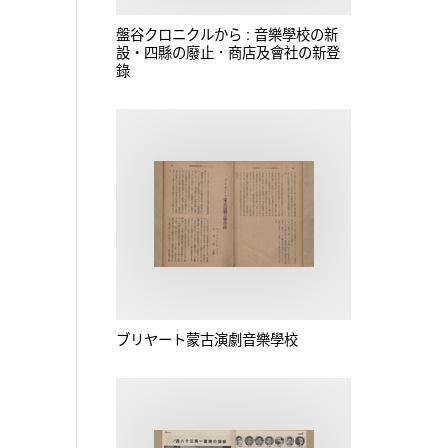
盤谷クロニクルから : 音樂學校の新
設‧四縣の廢止．商店及會社の新登
錄
ブリヤート蒙古演劇音樂學校