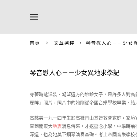
首頁
文章選粹
琴音慰人心－－少女
琴音慰人心－－少女異地求學記
穿著時髦洋裝、凝望遠方的妙齡女子，是許多人對高
麗眸」照片，照片中的她剛從帝國音樂學校畢業，結
高慈美一九一四年生於高雄岡山基督教會家庭，家境
直到關東大
地震
消息傳來，才返臺念小學。中學時前
深遠，也為她奠下鋼琴演奏基礎。考上帝國音樂學校