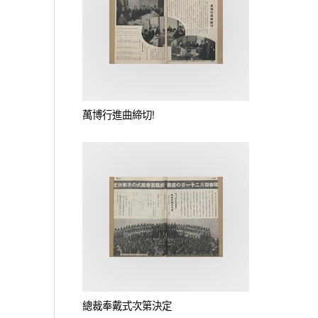
萬博行進曲締切!
總裁奉戴式次第決定