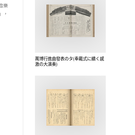
音樂
」，
萬博行進曲發表のタ(奉戴式に續く感
激の大演奏)