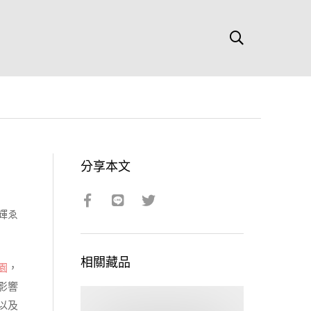
分享本文
輝ゑ
相關藏品
園
，
影響
以及