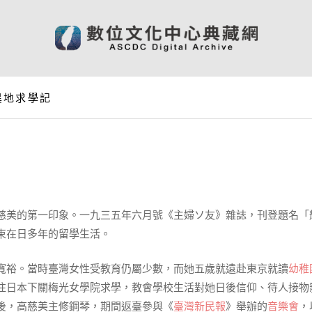
異地求學記
慈美的第一印象。一九三五年六月號《主婦ソ友》雜誌，刊登題名「
束在日多年的留學生活。
寬裕。當時臺灣女性受教育仍屬少數，而她五歲就遠赴東京就讀
幼稚
往日本下關梅光女學院求學，教會學校生活對她日後信仰、待人接物
後，高慈美主修鋼琴，期間返臺參與《
臺灣新民報
》舉辦的
音樂會
，