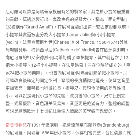
尼可羅可以算是阿瑪蒂家族最有名的製琴家，其之於小提琴最重要
的貢獻，莫過於製訂出一套改良過的提琴大小，稱為「固定型制」
(又被稱作”Grand Amati”)。在尼可羅製訂出這一套固定形制以前，
小提琴其實還被畫分為大小提琴(Large violin)與(小)小提琴
(violin)。法皇查爾斯九世(Charles IX of France, 1550-1574)與其
母親凱瑟琳．梅迪西皇后(Catherine de’ Medici)曾在歐洲巡迴時，
向尼可羅的祖父安德烈•阿瑪蒂訂購了38把提琴，其中就包含了12
把大小提琴、12把小小提琴。在法皇路易十三在位時所成立的「皇
家24把小提琴樂隊」，也曾向尼可羅•阿瑪蒂訂購多把小提琴。尼
可羅改良後確定的固定型制，琴頭的長度稍微地延長，使琴之音量
更加響亮；而琴長也稍微拉長，提琴尺寸與現今所用的差異性很
小，可以說是現代小提琴的先驅。改良後的小提琴，尺寸比例完
整、式樣優雅，音色甜美又易拉，音量更是飽滿有力，整體的調整
可說是順應歐洲十七世紀注重個人情感的美學觀而改變的。
奇美博物館
在1991年添購到一把曾流落至布蘭登堡(Brandenburg)
的尼可羅．阿瑪蒂1656年份小提琴，保存相當完整，音色清澈而乾