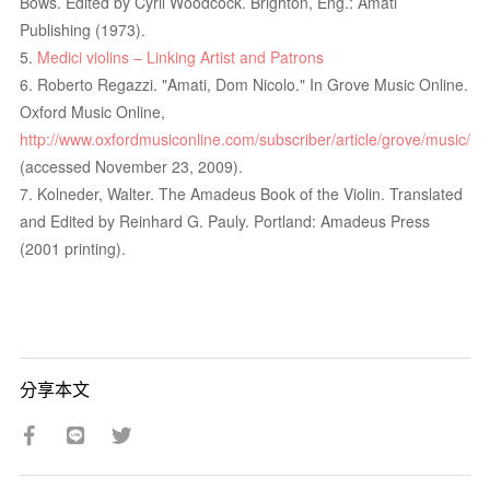
Bows. Edited by Cyril Woodcock. Brighton, Eng.: Amati
Publishing (1973).
5.
Medici violins – Linking Artist and Patrons
6. Roberto Regazzi. "Amati, Dom Nicolo." In Grove Music Online.
Oxford Music Online,
http://www.oxfordmusiconline.com/subscriber/article/grove/music/0
(accessed November 23, 2009).
7. Kolneder, Walter. The Amadeus Book of the Violin. Translated
and Edited by Reinhard G. Pauly. Portland: Amadeus Press
(2001 printing).
分享本文