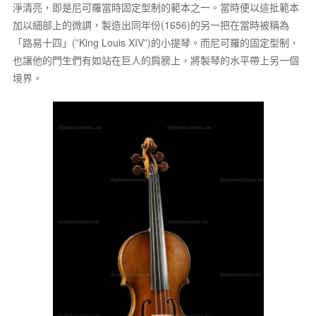
淨清亮，即是尼可羅當時固定型制的範本之一。當時便以這批範本
加以細部上的微調，製造出同年份(1656)的另一把在當時被稱為
「路易十四」(”King Louis XIV”)的小提琴。而尼可羅的固定型制，
也讓他的門生們有如站在巨人的肩膀上，將製琴的水平帶上另一個
境界。