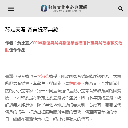
琴走天涯-奇美提琴典藏
作者：黃比宣╱
2009數位典藏與數位學習橋接計畫典藏故事徵文活
動
佳作作品
臺灣小提琴教母－
李淑德
教授，剛於國家音樂廳歡度過她八十大壽
的紀念音樂會。其學生，從國外巨星
林昭亮
、胡乃元，至才剛滿七
歲的小小提琴家，無一不同臺替這位臺灣小提琴音樂教育屆的國寶
慶生。相較於提琴教育之於臺灣現今盛況，四百多年前的臺灣，或
許還無人能想像，隔了半個地球之遠的義大利，竟然有一雙雙世代
傳承的巧手，打造出征服時間與空間的音響，傳至四百年後的今
日，繼續在臺灣這塊小島上唱出它最動人的聲音。