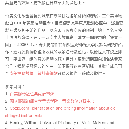
其歷史的焠煉，更彰顯在日益華美的音色上。
奇美文化基金會長久以來在臺灣耕耘各項藝術的發展，其奇美博物
館自1990年蒐集名琴至今，目標便是完整蒐集歐洲各國每一派重要
製琴師及其子弟的作品，以突破時間與空間的限制，讓上百名琴停
止漂泊的命運，在同一時空中大放異彩，建立一個理想的「提琴王
國」。2006年起，奇美博物館開始與臺灣師範大學民族音研究所合
作，致力於將博物館所收藏的眾多名琴數位化，以便世人在線上即
可一窺世界一絕的奇美提琴收藏。另外，更邀請到國內知名演奏家
合作，錄製提琴經典的名曲，留下提琴的聲音紀錄，其數位成果可
至
奇美提琴數位典藏計畫網站
聆聽及觀賞。聆聽及觀賞。
參考資料：
1.
奇美提琴數位典藏計畫網
2.
國立臺灣師範大學音樂學院－音樂數位典藏中心
3.
Cozio.com- Identification and pricing information about old
stringed instruments
4. Henley, William. Universal Dictionary of Violin Makers and