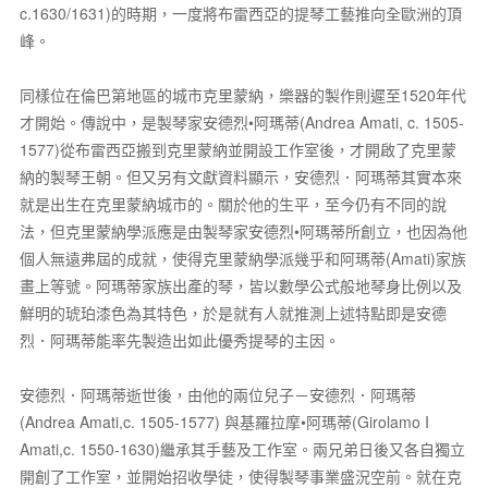
c.1630/1631)的時期，一度將布雷西亞的提琴工藝推向全歐洲的頂
峰。
同樣位在倫巴第地區的城市克里蒙納，樂器的製作則遲至1520年代
才開始。傳說中，是製琴家安德烈•阿瑪蒂(Andrea Amati, c. 1505-
1577)從布雷西亞搬到克里蒙納並開設工作室後，才開啟了克里蒙
納的製琴王朝。但又另有文獻資料顯示，安德烈．阿瑪蒂其實本來
就是出生在克里蒙納城市的。關於他的生平，至今仍有不同的說
法，但克里蒙納學派應是由製琴家安德烈•阿瑪蒂所創立，也因為他
個人無遠弗屆的成就，使得克里蒙納學派幾乎和阿瑪蒂(Amati)家族
畫上等號。阿瑪蒂家族出產的琴，皆以數學公式般地琴身比例以及
鮮明的琥珀漆色為其特色，於是就有人就推測上述特點即是安德
烈．阿瑪蒂能率先製造出如此優秀提琴的主因。
安德烈．阿瑪蒂逝世後，由他的兩位兒子－安德烈．阿瑪蒂
(Andrea Amati,c. 1505-1577) 與基羅拉摩•阿瑪蒂(Girolamo I
Amati,c. 1550-1630)繼承其手藝及工作室。兩兄弟日後又各自獨立
開創了工作室，並開始招收學徒，使得製琴事業盛況空前。就在克