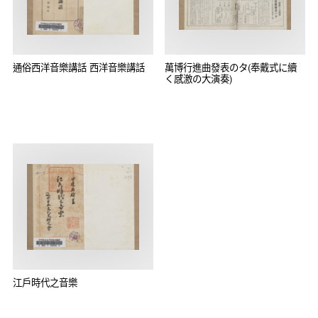
通俗西洋音樂講話 西洋音樂講話
萬博行進曲發表のタ(奉戴式に續
く感激の大演奏)
江戶時代之音樂