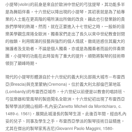
小提琴(violin)的前身是來自於歐洲中世紀的弓弦提琴，其功能多半
是為舞蹈伴奏，十六世紀以降出現的小提琴，其初衷就是為了給專
業的人士能在更高階的場所演出所做的改良，藉此也引發業餘的貴
族們學琴的熱潮。然而，就在正要進入十七世紀之時，一股新的音
樂美學觀念席捲全歐洲，獨奏家們走出了長久以來中世紀教會封閉
的枷鎖，利用精湛的技藝與強烈的個人情感，徹底迷惑住其龐大的
擁護者及支助者。不論是個人獨奏，亦或是為獨奏者而設的伴奏樂
團，小提琴的功能在此時皆有了重大的提升，順勢將製琴的技術帶
領到了顛峰時期。
現代的小提琴形體源自於十六世紀的義大利北部兩大城市－布雷西
亞(Brescia)與克里蒙納(Cremona)。位於義大利北部倫巴第地區
(Lombardy)的布雷西亞城市，十六世紀以前便是以教會的唱詩班、
弓弦樂器和管風琴的製造聞名全歐洲。十六世紀初出現了布雷西亞
製琴學派的開山祖師–札內妥(Zanetto Micheli da Montichiaro, c.
1489-c. 1561)，展開此城漫長的製琴生涯。此後百年間，經由札內
妥的兒子、同事及學生之手，布雷西亞學派的製琴技術日益精進，
尤其在傑出的製琴家馬吉尼(Giovanni Paolo Maggini, 1580-