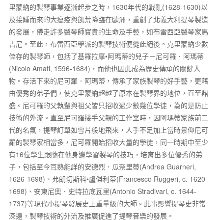
里蒙納的製琴事業逐漸起步之時，1630年代的戰亂(1628-1630)以
及接踵而來的大瘟疫與飢荒降臨在歐洲，重創了北義大利提琴製造
的發展，帶走許多製琴師寶貴的生命及手藝，如布雷西亞製琴家馬
吉尼。至此，布雷西亞學派的製琴技術便從此絕後。克里蒙納少數
倖存的製琴師，包括了基羅拉摩•阿瑪蒂的兒子－尼可羅．阿瑪蒂
(Nicolo Amati, 1596-1684)，而他也因此成為歷史傳承的關鍵人
物。存活下來的尼可羅．阿瑪蒂，傳承了家族製琴的好手藝，更藉
由優秀的弟子們，使克里蒙納超越了原本在製琴界的地位，直至鼎
盛。尼可羅的父執輩與祖父皆只招收過少數幾位學徒，為的是防止
技術的外流。直至尼可羅接手父親的工作室時，因阿瑪蒂家族前二
代的名氣，提琴訂單如雪片般地飛來，人手不足加上當時景仰尼可
羅的製琴家相當多，尼可羅開始招收大量的學徒，同一時期中至少
有16位學生跟隨在他身邊學習製琴的技巧，培育出多位優秀的弟
子，包括至今耳熟能詳的安德烈．瓜奈里蒂(Andrea Guarneri,
1626-1698)、弗朗切斯科•盧傑利蒂(Francesco Ruggeri, c. 1620-
1698)、安東尼奧．史特拉底瓦里(Antonio Stradivari, c. 1644-
1737)等現代小提琴發展史上重量級的大師。此事影響提琴史非常
深遠，製琴技術的外流及推廣促進了提琴音樂的發展。