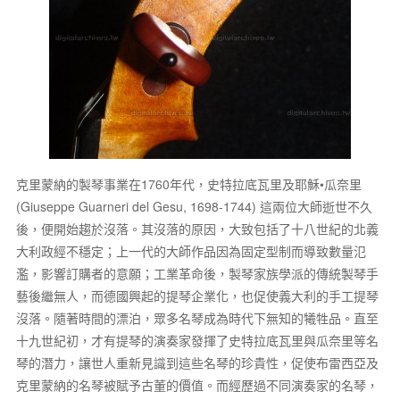
克里蒙納的製琴事業在1760年代，史特拉底瓦里及耶穌•瓜奈里
(Giuseppe Guarneri del Gesu, 1698-1744) 這兩位大師逝世不久
後，便開始趨於沒落。其沒落的原因，大致包括了十八世紀的北義
大利政經不穩定；上一代的大師作品因為固定型制而導致數量氾
濫，影響訂購者的意願；工業革命後，製琴家族學派的傳統製琴手
藝後繼無人，而德國興起的提琴企業化，也促使義大利的手工提琴
沒落。隨著時間的漂泊，眾多名琴成為時代下無知的犧牲品。直至
十九世紀初，才有提琴的演奏家發揮了史特拉底瓦里與瓜奈里等名
琴的潛力，讓世人重新見識到這些名琴的珍貴性，促使布雷西亞及
克里蒙納的名琴被賦予古董的價值。而經歷過不同演奏家的名琴，