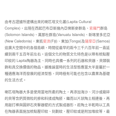
由考古證據所建構出來的喇匹塔文化叢(Lapita Cultural
Complex)，出現在西起巴布亞新幾內亞俾斯麥群島、
索羅門
群島
(Solomon Islands)、萬那杜群島(Vanuatu Islands)、新喀里多尼亞
(New Caledonia)，東扺
斐濟
(Fiji)、東加(Tonga)及
薩摩亞
(Samoa)
這廣大空間中的各個島嶼，時間從最早的距今三千六百年前一直延
續到兩千五百年前左右。這個文化的物質文化特色是以帶有梳點壓
印紋的 Lapita陶器為主、同時也具備一系列的石器和貝器、貝類裝
飾和具交換價值的物品。據推論當時的生活型態應當大半是屬於一
種適應海洋而發展的經濟型態，同時極有可能也包含以農業為基礎
的生活方式。
喇匹塔陶器大多是使用當地所產的陶土，再添加海沙、河沙或磨碎
的貝等含鈣質微粒的摻和料揉成陶胚，繼而以片狀陶土相連後，再
用敲打棒與圓卵石夾擊器壁的方式製成器形。趁陶土半乾時以工具
在陶器表面施加梳點壓印紋、刻劃紋、壓印紋或是附加堆紋等，最