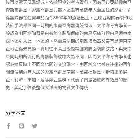
後再以露天低溫燒成。依據現今的考古資料，因為巴布亞新幾內亞
俾斯麥群島、索羅門群島北部地區雖有萬餘年人類居住的歷史，卻
從無陶器在任何早於距今3500年的遺址出土，且喇匹塔陶器製作及
裝飾手法都與同一時期的東南亞陶器傳統類似，太平洋考古學者一
般認為喇匹塔陶器是由有悠久製陶傳統的南島語族群體由島嶼東南
亞地區引入此一地區的。然而最早期的喇匹塔陶器又帶有島嶼東南
亞地區從未見過、實用性不高且繁複精細的臉面裝飾紋路，與東南
亞同時期所流行的陶器裝飾紋路大為不同，因而太平洋考古學者也
認為這反映出不同文化間的交流融合。喇匹塔文化叢在往後的百年
間流傳到向無人居的索羅門群島南部、萬那杜群島、新喀里多尼
亞、斐濟、東加，及薩摩亞島群，代表了南島語族向外拓展的歷
史，奠定了往後整個大洋洲的物質文化傳統。
分享本文