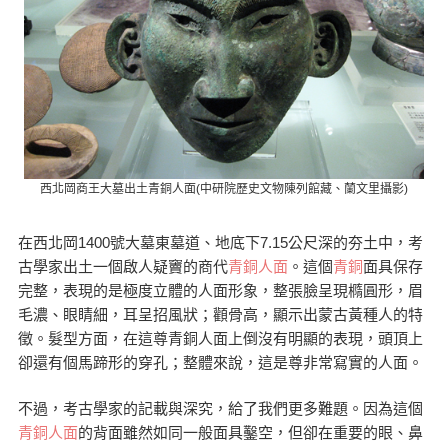
西北岡商王大墓出土青銅人面(中研院歷史文物陳列館藏、蘭文里攝影)
在西北岡1400號大墓東墓道、地底下7.15公尺深的夯土中，考
古學家出土一個啟人疑竇的商代
青銅人面
。這個
青銅
面具保存
完整，表現的是極度立體的人面形象，整張臉呈現橢圓形，眉
毛濃、眼睛細，耳呈招風狀；顴骨高，顯示出蒙古黃種人的特
徵。髮型方面，在這尊青銅人面上倒沒有明顯的表現，頭頂上
卻還有個馬蹄形的穿孔；整體來說，這是尊非常寫實的人面。
不過，考古學家的記載與深究，給了我們更多難題。因為這個
青銅人面
的背面雖然如同一般面具鑿空，但卻在重要的眼、鼻