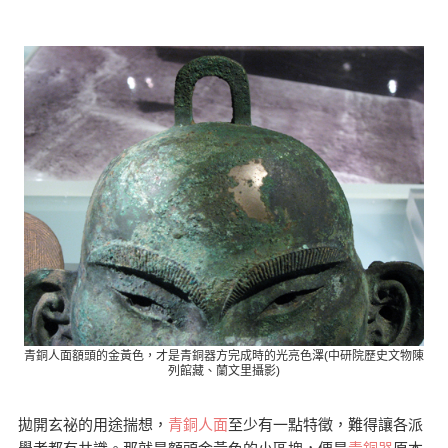
青銅人面額頭的金黃色，才是青銅器方完成時的光亮色澤(中研院歷史文物陳
列館藏、蘭文里攝影)
拋開玄祕的用途揣想，
青銅人面
至少有一點特徵，難得讓各派