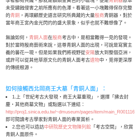
學者都有共識。那就是額頭金黃色的小區塊，便是
青銅器
原本
未受鏽蝕侵害之前所應有的色澤。看著這一小塊難得保存完整
的
青銅
，再環顧歷史語言研究所典藏的大量
殷商
青銅器，對於
當年商王宮內金光閃灼的盛大景象，似乎也就不難想像了。
無論如何，
青銅人面
在
殷商
考古中，是相當難得一見的發現。
對於當時殷商藝術來說，這尊青銅人面的出現，可說是寫實主
義的曇花一現。但是如果我們將視野從
安陽
放大到整個亞洲，
或許可以從其他草原文化的青銅人面考古
遺物
中，覓得更深厚
的傳統根源。
如何接觸西北岡商王大墓「青銅人面」：
1.上「世紀考古大發現‧商王大墓重現」，選擇「拂去封
塵‧其他商墓文物」或點選以下連結：
http://proj1.sinica.edu.tw/~dmuseum/pages/item/main_R001116.h
即可閱讀考古學家對青銅人面的專業賞析。
2.您也可以造訪
中研院歷史文物陳列館
「考古空間」，欣賞
青銅人面原件。