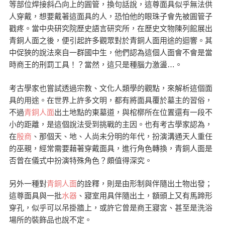
等部位焊接斜凸向上的圓管，換句話說，這尊面具似乎無法供
人穿戴，想要戴著這面具的人，恐怕他的眼珠子會先被圓管子
戳疼。當中央研究院歷史語言研究所，在歷史文物陳列館展出
青銅人面之後，便引起許多觀眾對於青銅人面用途的迴響。其
中促狹的說法來自一群國中生，他們認為這個人面會不會是當
時商王的刑罰工具！？當然，這只是種腦力激盪…。
考古學家也嘗試透過宗教、文化人類學的觀點，來解析這個面
具的用途。在世界上許多文明，都有將面具覆於墓主的習俗，
不過
青銅人面
出土地點的東墓道，與棺槨所在位置還有一段不
小的距離，是這個說法受到挑戰的主因。也有考古學家認為，
在
殷商
、那個天、地、人尚未分明的年代，扮演溝通天人重任
的巫覡，經常需要藉著穿戴面具，進行角色轉換，青銅人面是
否曾在儀式中扮演特殊角色？頗值得深究。
另外一種對
青銅人面
的詮釋，則是由形制與伴隨出土物出發；
這尊面具與一批
水器
、寢室用具伴隨出土，額頭上又有馬蹄形
穿孔，似乎可以吊掛牆上，或許它曾是商王寢宮、甚至是洗浴
場所的裝飾品也說不定。