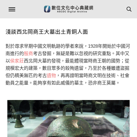
淺談西北岡商王大墓出土青銅人面
對於尋求早期中國文明軌跡的學者來說，1928年開始於中國河
南進行的
殷商
考古發掘，無疑是難以忽視的研究重點。其中又
以
侯家莊
西北岡大墓的發現，最能體現當時商王朝的國勢；從
規模宏大的建築，數目眾多的殺殉遺留，乃至於各種雖遭盜掘
但仍精美無匹的考古
遺物
，再再證明當時商文明在技術、社會
動員之能量。能夠享有如此威儀的墓主，恐非商王莫屬。