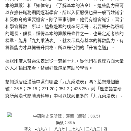
本的算數）和「知律令」（了解基本的法令）。這些能力是可
以在擔任職務期間逐漸學會，所以入伍服役也是一般百姓識字
和受教育的重要機會。除了軍事訓練，他們有機會識字，習字
和學會算數。所以，這些邊塞的戍卒阿兵哥，若要晉升為班哨
的燧長、候長，懂得基本的算數是條件之一，也是定期考核的
標準。能背「九九乘法表」，就表示具有基本的算數能力，有
算術能力才具備晉升資格，所以是他們的「升官之道」。
據說印度人背乘法表是從一背到十九，從他們在數理方面大量
的人才輸出來看，背誦好像還是有助於學習。
想知道居延漢簡中還有哪些「九九乘法表」嗎？給您幾個簡
號：36.5；75.19；271.20；351.3；435.25，到「歷史語言研
究所藏漢代簡牘資料庫」中可以找到更多的「九九乘法表」。
簡號：36.5
釋文：●九九八十一八九七十二七九六十三六九五十四