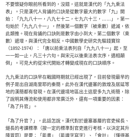
不要懷疑你眼前所看到的，沒錯，這就是漢代的「九九乘法
表」。只是漢代人背誦的口訣是從數字最大的數字「九」開
始：「九九八十一，八九七十二，七九六十三，……」，第一
句始於「九九八十一」，然後第一個數字（被乘數）遞減，依
此類推。現在背誦的口訣則是數字由小到大，第二個數字（乘
數）遞增，與漢代完全相反。中國數學史研究先驅錢寶琮
（1892-1974）：「唐以前乘法表列自「九九八十一」起，至
一一如一止，凡三十六句。與宋元以後乘法表次序，適相顛
倒」。可見大約從宋代開始才轉變成現在的口訣順序。
九九乘法的口訣早在戰國時期就已經出現了，目前發現最早的
例子是出自湖南里耶的秦簡，此外在漢代邊塞的敦煌及居延等
地的漢簡都有發現。在漢代邊境地區出土這麼多九九術簡，除
了說明其傳流和使用都非常廣泛外，還有一項重要的因素：
「為了升官」。
「為了升官？」，此話怎說。漢代對於邊塞基層的官吏候長、
燧長的考課標準（按一定的標準對官吏進行考核，以決定其升
降賞罰）是要：「能書」（能識字寫字）、「會計」（懂得基