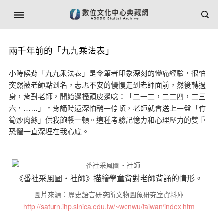
兩千年前的「九九乘法表」
小時候背「九九乘法表」是令筆者印象深刻的慘痛經驗，很怕
突然被老師點到名，忐忑不安的慢慢走到老師面前，然後轉過
身，背對老師，開始邊搔頭皮邊唸：「二一二，二二四，二三
六，……」。背誦時還深怕稍一停頓，老師就會送上一盤「竹
筍炒肉絲」供我飽餐一頓。這種考驗記憶力和心理壓力的雙重
恐懼一直深埋在我心底。
《番社采風圖‧社師》描繪學童背對老師背誦的情形。
圖片來源：歷史語言研究所文物圖象研究室資料庫
http://saturn.ihp.sinica.edu.tw/~wenwu/taiwan/index.htm