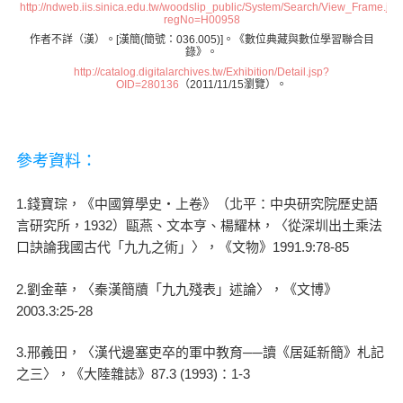
http://ndweb.iis.sinica.edu.tw/woodslip_public/System/Search/View_Frame.jsp
regNo=H00958
作者不詳（漢）。[漢簡(簡號：036.005)]。《數位典藏與數位學習聯合目
錄》。
http://catalog.digitalarchives.tw/Exhibition/Detail.jsp?
OID=280136
（2011/11/15瀏覽）。
參考資料：
1.錢寶琮，《中國算學史‧上卷》（北平：中央研究院歷史語
言研究所，1932）甌燕、文本亨、楊耀林，〈從深圳出土乘法
口訣論我國古代「九九之術」〉，《文物》1991.9:78-85
2.劉金華，〈秦漢簡牘「九九殘表」述論〉，《文博》
2003.3:25-28
3.邢義田，〈漢代邊塞吏卒的軍中教育──讀《居延新簡》札記
之三〉，《大陸雜誌》87.3 (1993)：1-3