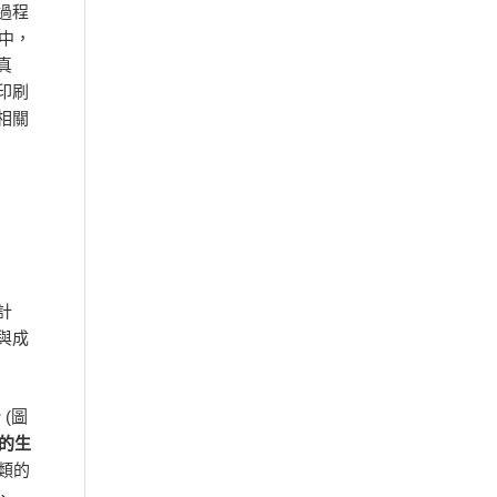
過程
中，
真
印刷
相關
計
與成
w
(圖
的生
類的
、