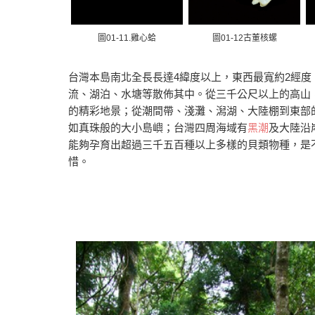
圖01-11.雞心蛤
圖01-12古董核螺
台灣本島南北全長長達4緯度以上，東西最寬約2經
流、湖泊、水塘等散佈其中。從三千公尺以上的高山
的精彩地景；從潮間帶、淺灘、潟湖、大陸棚到東部
如真珠般的大小島嶼；台灣四周海域有
黑潮
及大陸沿
能夠孕育出超過三千五百種以上多樣的貝類物種，是
惜。