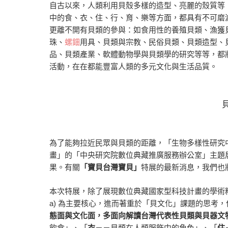
自古以來，人類利用貝殼多樣的造型、亮麗的殼質等
中的食、衣、住、行、育、樂等方面，都具有不可磨滅
更離不開有貝類的參與：如食用性的養殖貝類、漁獲
珠、
螺鈿
用具、貝類與宗教、民俗貝類、貝類造型、
品、貝類產業、軟體動物學與貝類學的研究等等，都
活動，在在都能豐富人類的多元文化與生活品質。
為了能夠拉近民眾與貝類的距離，「生物多樣性研究
畫」的「中央研究院數位典藏推廣服務辦公室」主題
果。有關
「寶貝台灣寶貝」
特展的最新消息，我們也
本次特展，除了展現數位典藏國家型科技計畫的學術
a) 為主要核心，進而著重於「貝文化」課題的思考
態面與文化面，多面向解讀台灣代表性貝類與貝器文
飲食」、「
衣
－－貝類在人類服飾中的角色」、「
住