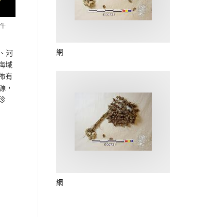
蝸牛
網
、河
海域
佈有
源，
珍
網