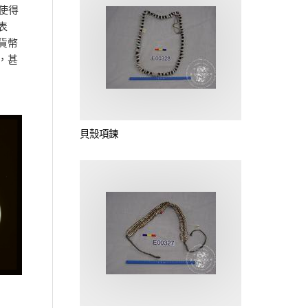
使得
表
貨幣
，甚
貝殼項鍊