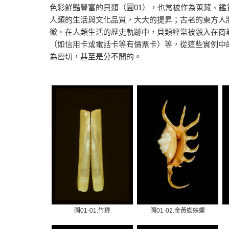
色彩鮮豔豐富的貝類（圖01），也常被作為蒐藏、
人類的生活與文化品質，大大的提昇；古老的東方人
徵。在人類生活的歷史軌跡中，貝類經常被融入在商
（如信用卡或電話卡等有價票卡）等，從這些實例中
為密切，甚至是分不開的。
圖01-01.竹蟶
圖01-02.金黃蜘蛛螺