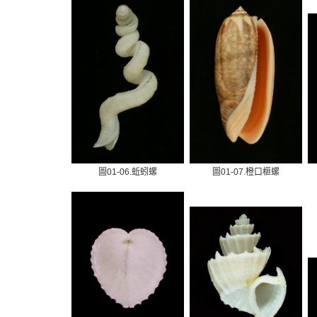
圖01-06.蚯蚓螺
圖01-07.橙口榧螺