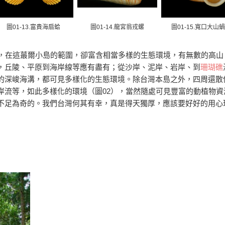
圖01-13.富貴海扇蛤
圖01-14.龍宮翁戎螺
圖01-15.寬口大山
度，在這蕞爾小島的範圍，卻富含相當多樣的生態環境，有無數的高山
，丘陵、平原到海岸線等應有盡有；從沙岸、泥岸、岩岸、到
珊瑚礁
的深峻海溝，都可見多樣化的生態環境。除台灣本島之外，四周還散
岸流等，如此多樣化的環境（圖02），當然隨處可見豐富的動植物資
不足為奇的。我們台灣何其有幸，真是得天獨厚，應該要好好的用心