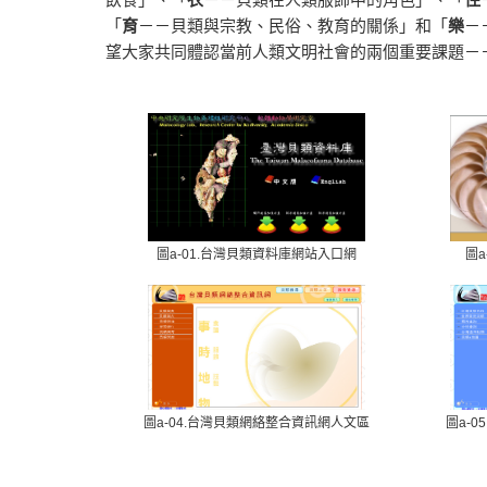
「
育
－－貝類與宗教、民俗、教育的關係」和「
樂
－
望大家共同體認當前人類文明社會的兩個重要課題－
圖a-01.台灣貝類資料庫網站入口網
圖
圖a-04.台灣貝類網絡整合資訊網人文區
圖a-