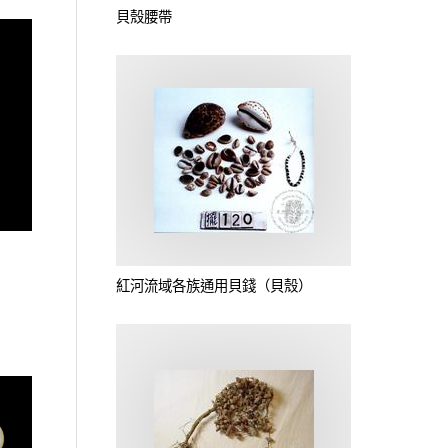
貝殼腰帶
紅河流域各族通用貝錢（貝殼）