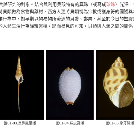
鑑賞與研究的對象。結合與利用貝殼特有的真珠（或寫成
珍珠
）光澤，
將貝類做為食物與藥材，西方人更將貝類視為宗教或護身符的圖騰與
業行為中，如早期以物易物所流通的貝幣、郵票、甚至於今日的塑膠
的人類生活行為經驗累積，顯而易見的可知，貝類與人類之間的關係
圖01-03.長鼻鳳凰螺
圖01-04.鯊皮寶螺
圖01-05.象牙鳳螺