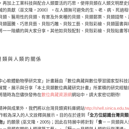
，再加上工業科技與配合人類靈活的巧思，使得貝類在人類文明歷史
的貢獻（巫文隆，2000）。在人類無可避免的生、老、病、死過程
貝類、醫用性的貝類、有害及外來種的貝類、貝類郵票、貝類錢幣、
貝類圖騰、巧思貝藝、貝殼巧雕、貝殼工藝、貝殼彩繪、貝類圖書與
將一一陸續的與大家分享。其他如貝殼配對、貝殼彩繪、貝殼貼畫等
貝類與人類的關係
中心軟體動物學研究室」計畫藉由「數位典藏與數位學習國家型科技
展覽，展示與分享「本土貝類數位典藏研究計畫」所累積的研究經驗
將隨時為您儘快發佈在
數位典藏資源網
網站中，請大家密切期待!
精神與成果外，我們將以台灣貝類資料庫網站
http://shell.sinica.edu.t
，作較為深入的人文詮釋與展示。目的在於達到
「全方位認識台灣貝類
物」
的願景 (巫文隆，2005)；因此在特展中將針對「
食
－－貝類與人
－－貝類有關的人類建築工藝」、「
行
－－貝類與人類的行與溝通」