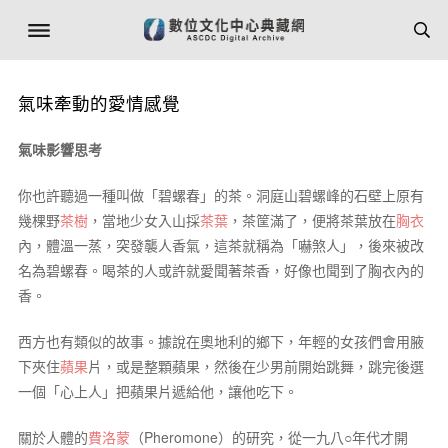
氣味牽動的愛情感覺
氣味影響思考
你也許聽過一種叫做「碧螺春」的茶。洞庭山碧螺峰的石壁上原有
幾棵野
茶樹
，當地少女入山採
茶葉
，茶筐滿了，便將茶葉放在
胸衣
內，體溫一蒸，突發襲人香氣，這茶就稱為「嚇煞人」，後來被改
名為碧螺春。喝茶的人或許就愛聞著茶香，好像也聞到了胸衣內的
香。
西方也有類似的故事。據說在奧地利的鄉下，年輕的女孩們會用腋
下夾住
蘋果
片，或是整顆蘋果，然後在少男前開始跳舞，跳完後選
一個「心上人」把蘋果片遞給他，讓他吃下。
關於人體的
費洛蒙
（Pheromone）的研究，從一九八○年代才開