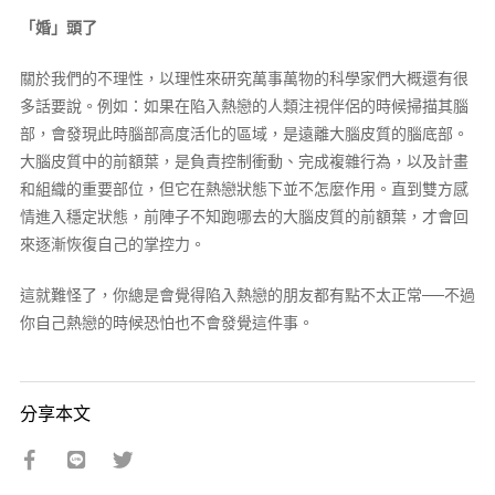
「婚」頭了
關於我們的不理性，以理性來研究萬事萬物的科學家們大概還有很
多話要說。例如：如果在陷入熱戀的人類注視伴侶的時候掃描其腦
部，會發現此時腦部高度活化的區域，是遠離大腦皮質的腦底部。
大腦皮質中的前額葉，是負責控制衝動、完成複雜行為，以及計畫
和組織的重要部位，但它在熱戀狀態下並不怎麼作用。直到雙方感
情進入穩定狀態，前陣子不知跑哪去的大腦皮質的前額葉，才會回
來逐漸恢復自己的掌控力。
這就難怪了，你總是會覺得陷入熱戀的朋友都有點不太正常──不過
你自己熱戀的時候恐怕也不會發覺這件事。
分享本文