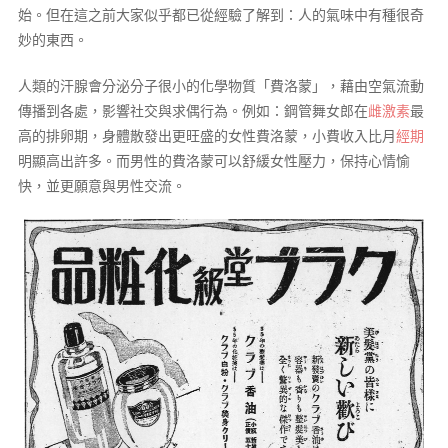
始。但在這之前大家似乎都已從經驗了解到：人的氣味中有種很奇
妙的東西。
人類的汗腺會分泌分子很小的化學物質「費洛蒙」，藉由空氣流動
傳播到各處，影響社交與求偶行為。例如：鋼管舞女郎在
雌激素
最
高的排卵期，身體散發出更旺盛的女性費洛蒙，小費收入比月
經期
明顯高出許多。而男性的費洛蒙可以舒緩女性壓力，保持心情愉
快，並更願意與男性交流。