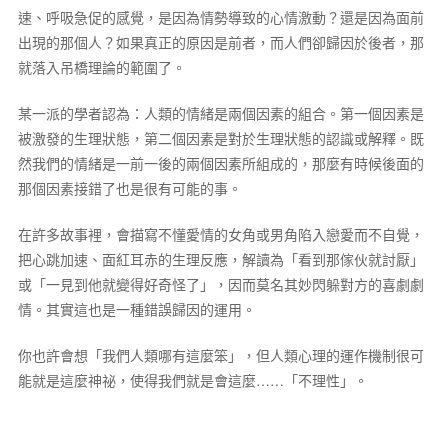
速、呼吸急促的感覺，是因為情勢導致的心情激動？還是因為面前
出現的那個人？如果真正的原因是前者，而人們卻歸因於後者，那
就落入吊橋理論的範圍了。
某一派的學者認為：人類的情緒是兩個因素的組合。第一個因素是
被激發的生理狀態，第二個因素是對於生理狀態的認識或解釋。既
然我們的情緒是一前一後的兩個因素所組成的，那麼有時候後面的
那個因素接錯了也是很有可能的事。
在許多故事裡，會描寫不懂愛情的女角或男角陷入戀愛而不自覺，
把心跳加速、面紅耳赤的生理反應，解讀為「看到那傢伙就討厭」
或「一見到他就變得好奇怪了」，因而莫名其妙閃躲對方的喜劇劇
情。其實這也是一種錯誤歸因的運用。
你也許會想「我們人類哪有這麼笨」，但人類心理的運作機制很可
能就是這麼神祕，使得我們就是會這麼……「不理性」。