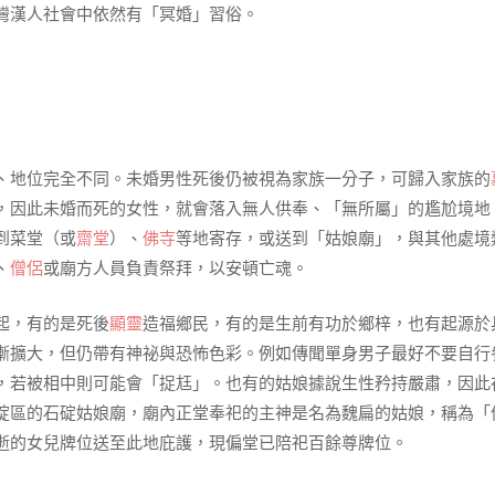
灣漢人社會中依然有「冥婚」習俗。
、地位完全不同。未婚男性死後仍被視為家族一分子，可歸入家族的
，因此未婚而死的女性，就會落入無人供奉、「無所屬」的尷尬境地
到菜堂（或
齋堂
）、
佛寺
等地寄存，或送到「姑娘廟」，與其他處境
、
僧侶
或廟方人員負責祭拜，以安頓亡魂。
起，有的是死後
顯靈
造福鄉民，有的是生前有功於鄉梓，也有起源於
漸擴大，但仍帶有神祕與恐怖色彩。例如傳聞單身男子最好不要自行
，若被相中則可能會「捉尪」。也有的姑娘據說生性矜持嚴肅，因此
碇區的石碇姑娘廟，廟內正堂奉祀的主神是名為魏扁的姑娘，稱為「
逝的女兒牌位送至此地庇護，現偏堂已陪祀百餘尊牌位。