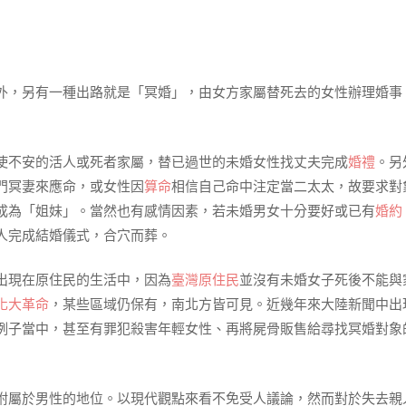
外，另有一種出路就是「冥婚」，由女方家屬替死去的女性辦理婚事
使不安的活人或死者家屬，替已過世的未婚女性找丈夫完成
婚禮
。另
門冥妻來應命，或女性因
算命
相信自己命中注定當二太太，故要求對
成為「姐妹」。當然也有感情因素，若未婚男女十分要好或已有
婚約
人完成結婚儀式，合穴而葬。
出現在原住民的生活中，因為
臺灣原住民
並沒有未婚女子死後不能與
化大革命
，某些區域仍保有，南北方皆可見。近幾年來大陸新聞中出
例子當中，甚至有罪犯殺害年輕女性、再將屍骨販售給尋找冥婚對象
附屬於男性的地位。以現代觀點來看不免受人議論，然而對於失去親