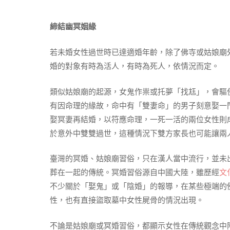
締結幽冥姻緣
若未婚女性過世時已達適婚年齡，除了佛寺或姑娘廟
婚的對象有時為活人，有時為死人，依情況而定。
類似姑娘廟的起源，女鬼作祟或托夢「找尪」，會驅
有因命理的緣故，命中有「雙妻命」的男子刻意娶一
娶冥妻再結婚，以符應命理，一死一活的兩位女性則
於意外中雙雙過世，這種情況下雙方家長也可能讓兩
臺灣的冥婚、姑娘廟習俗，只在漢人當中流行，並未
葬在一起的傳統。冥婚習俗源自中國大陸，雖歷經
文
不少關於「娶鬼」或「陰婚」的報導，在某些極端的
性，也有直接盜取墓中女性屍骨的情況出現。
不論是姑娘廟或冥婚習俗，都顯示女性在傳統觀念中