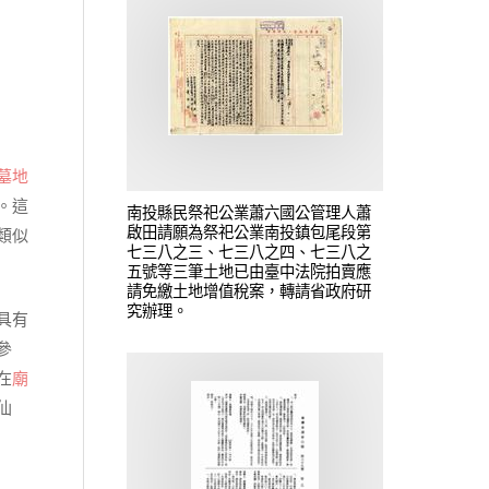
墓地
。這
南投縣民祭祀公業蕭六國公管理人蕭
啟田請願為祭祀公業南投鎮包尾段第
類似
七三八之三、七三八之四、七三八之
五號等三筆土地已由臺中法院拍賣應
請免繳土地增值稅案，轉請省政府研
究辦理。
具有
參
在
廟
仙