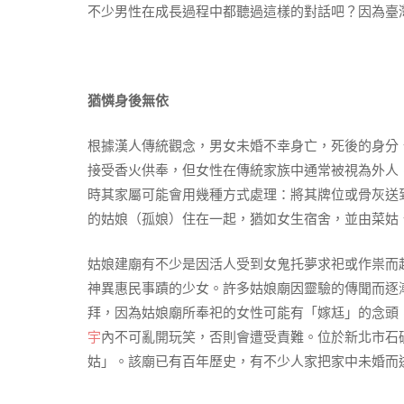
不少男性在成長過程中都聽過這樣的對話吧？因為臺
猶憐身後無依
根據漢人傳統觀念，男女未婚不幸身亡，死後的身分
接受香火供奉，但女性在傳統家族中通常被視為外人
時其家屬可能會用幾種方式處理：將其牌位或骨灰送
的姑娘（孤娘）住在一起，猶如女生宿舍，並由菜姑
姑娘建廟有不少是因活人受到女鬼托夢求祀或作祟而
神異惠民事蹟的少女。許多姑娘廟因靈驗的傳聞而逐
拜，因為姑娘廟所奉祀的女性可能有「嫁尪」的念頭
宇
內不可亂開玩笑，否則會遭受責難。位於新北市石
姑」。該廟已有百年歷史，有不少人家把家中未婚而