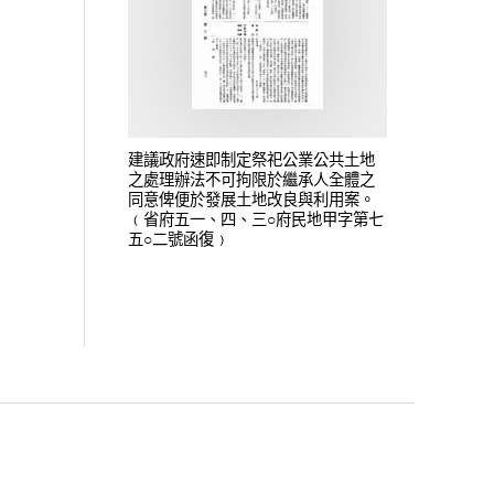
建議政府速即制定祭祀公業公共土地
之處理辦法不可拘限於繼承人全體之
同意俾便於發展土地改良與利用案。
﹙省府五一、四、三○府民地甲字第七
五○二號函復﹚