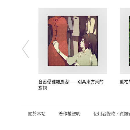
子短上衣
含蓄優雅顯風姿——別具東方美的
側柏
旗袍
關於本站
著作權聲明
使用者條款、資訊