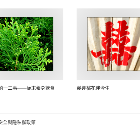
的一二事——歲末養身飲食
囍迎桃花伴今生
安全與隱私權政策