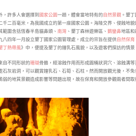
外，許多人會選擇到
國家公園
一趟，體會當地特有的
自然景觀
。墾丁
二千二百毫米，為我國成立的第一座國家公園。海陸交界、侵蝕地貌
其範圍含括恆春半島貓鼻頭、
南灣
、墾丁森林遊樂區、
鵝鑾鼻
地區和
九八四年一月設立墾丁國家公園管理處，成立的宗旨在提供
自然保育
墾丁熱帶風
》中，便提及墾丁的鐘乳石風貌，以及遊客們探訪的情景
來自不同形狀的
珊瑚
骨骼，經溶蝕作用而形成圓桶狀洞穴、溶蝕溝等
處石灰岩洞，可以觀賞鐘乳石、石筍、石柱。然而開放觀光後，不免
脆弱的地質景觀造成影響等問題出現，故在保育和開放參觀兩者間取