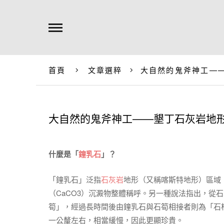
首頁
文章選粹
大自然的鬼斧神工—
大自然的鬼斧神工——墾丁石灰岩地
什麼是「
鐘乳石
」？
「鐘乳石」泛指
石灰岩
地形（又稱喀斯特地形）區域
（CaCO3）沉澱物整體稱呼。另一種說法指出，從
筍」，經過長時間後由鐘乳石與石筍相接者則為「石
一公釐左右，相當緩慢，因此更顯珍貴。