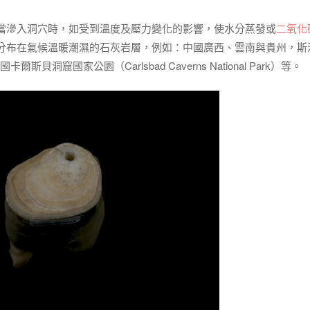
當滲入洞穴時，如受到溫度及壓力變化的影響，使水分蒸發或
二氧化
分布在氣候溫暖潮濕的石灰岩層，例如：中國廣西、雲南與貴州，斯
斯貝洞窟國家公園（Carlsbad Caverns National Park）等。