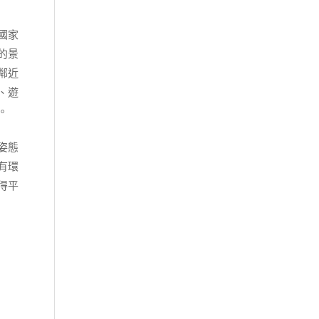
國家
的景
鄰近
、遊
。
姿態
有環
得平