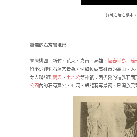
鐘乳石岩石標本
臺灣的石灰岩地形
臺灣桃園、新竹、花東、嘉南、高雄、
恆春半島
、
琉
留不少鐘乳石洞穴景觀，例如位處高雄市的壽山、大
令人聯想到
關公
、
土地公
等神祇；因多變的鐘乳石而
公園
內的石筍寶穴、仙洞、銀龍洞等景觀，已開放民