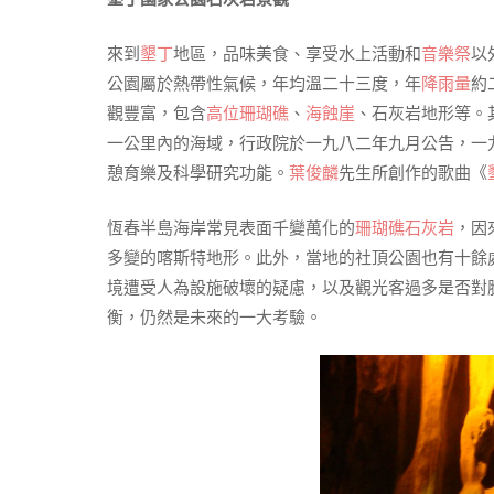
來到
墾丁
地區，品味美食、享受水上活動和
音樂祭
以
公園屬於熱帶性氣候，年均溫二十三度，年
降雨量
約
觀豐富，包含
高位珊瑚礁
、
海蝕崖
、石灰岩地形等。
一公里內的海域，行政院於一九八二年九月公告，一
憩育樂及科學研究功能。
葉俊麟
先生所創作的歌曲《
恆春半島海岸常見表面千變萬化的
珊瑚礁石灰岩
，因
多變的喀斯特地形。此外，當地的社頂公園也有十餘
境遭受人為設施破壞的疑慮，以及觀光客過多是否對
衡，仍然是未來的一大考驗。