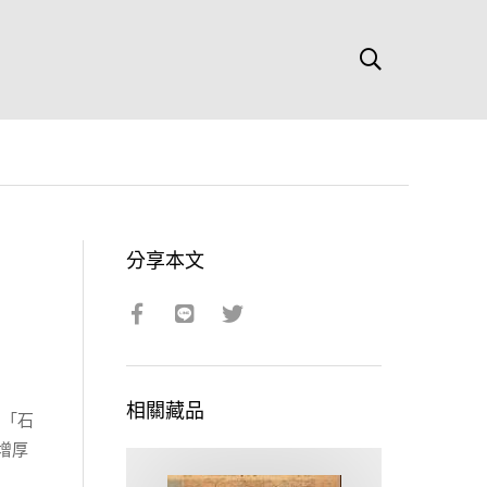
分享本文
相關藏品
為「石
增厚