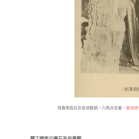
恆春地區石灰岩洞舊貌。六角兵吉著、
臺灣總
墾丁國家公園石灰岩景觀