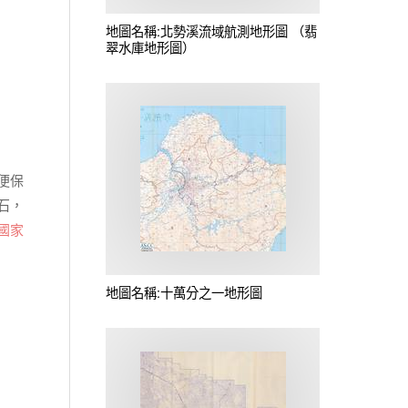
地圖名稱:北勢溪流域航測地形圖 （翡
翠水庫地形圖）
便保
石，
國家
地圖名稱:十萬分之一地形圖