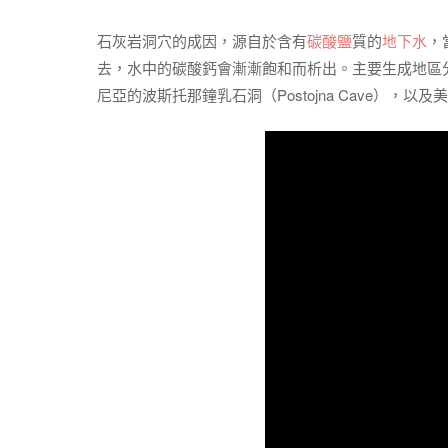
石灰岩洞穴的成因，源自於含有
碳酸鹽
質的
地下水
，
去，水中的碳酸鈣會漸漸飽和而析出。主要生成地區
尼亞的波斯托那鐘乳石洞（Postojna Cave），以及美國卡爾