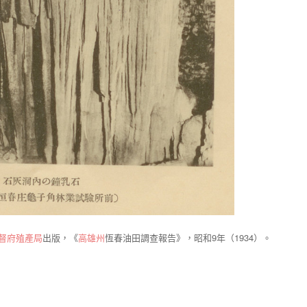
督府
殖產局
出版，《
高雄州
恆春油田調查報告》，昭和9年（1934）。