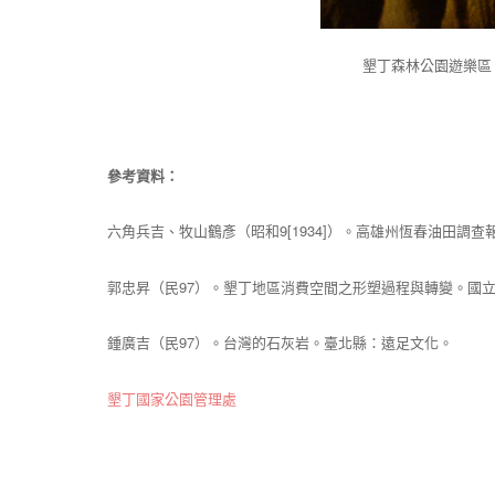
墾丁森林公園遊樂區
參考資料：
六角兵吉、牧山鶴彥（昭和9[1934]）。高雄州恆春油田調
郭忠昇（民97）。墾丁地區消費空間之形塑過程與轉變。國
鍾廣吉（民97）。台灣的石灰岩。臺北縣：遠足文化。
墾丁國家公園管理處