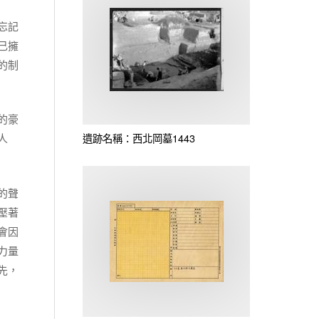
忘記
己擁
的制
的豪
人
遺跡名稱：西北岡墓1443
的聲
壓著
會因
力量
先，