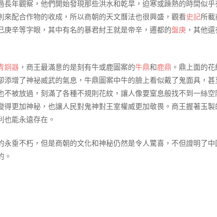
過長年觀察，他們開始發現那些洪水和乾旱，迫寒或躁熱的時間似乎
則來配合作物的收成，所以商朝的天文曆法也很興盛，觀看
史記
所載
己庚辛等字眼，其中有名的暴君紂王就是帝辛，遷都的
盤庚
，其他還
青銅器
，商王最滿意的是刻有牛或鹿圖案的
牛鼎
和
鹿鼎
。鼎上面的花
卻添增了神祕威武的氣息，牛鼎圖案中牛的臉上看似戴了鬼面具，甚
也不被放過，刻滿了各種不規則花紋，讓人像要窒息般找不到一絲空
變得更加神秘，也讓人民對鬼神對王室權威更加敬畏。商王握著玉製
利也能永遠存在。
的永垂不朽，但是商朝的文化和神秘仍然是令人驚喜，不但證明了中
的。