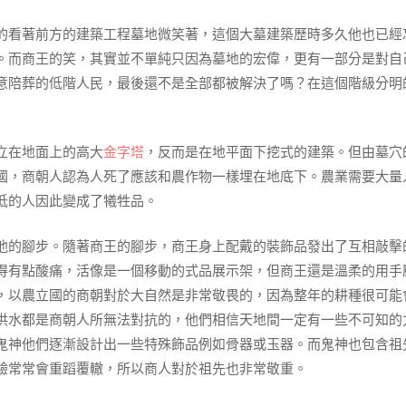
的看著前方的建築工程墓地微笑著，這個大墓建築歷時多久他也已經
。而商王的笑，其實並不單純只因為墓地的宏偉，更有一部分是對自
意陪葬的低階人民，最後還不是全部都被解決了嗎？在這個階級分明
立在地面上的高大
金字塔
，反而是在地平面下挖式的建築。但由墓穴
國，商朝人認為人死了應該和農作物一樣埋在地底下。農業需要大量
低的人因此變成了犧牲品。
他的腳步。隨著商王的腳步，商王身上配戴的裝飾品發出了互相敲擊
得有點酸痛，活像是一個移動的式品展示架，但商王還是溫柔的用手
，以農立國的商朝對於大自然是非常敬畏的，因為整年的耕種很可能
洪水都是商朝人所無法對抗的，他們相信天地間一定有一些不可知的
鬼神他們逐漸設計出一些特殊飾品例如骨器或玉器。而鬼神也包含祖
驗常常會重蹈覆轍，所以商人對於祖先也非常敬重。