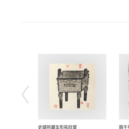
出土青銅人面
史語所藏全形拓欣賞
兩千