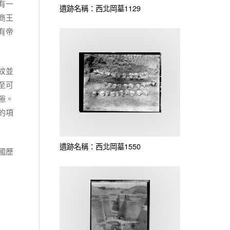
有一
遺跡名稱：西北岡墓1129
商王
有帝
紋並
至可
隙。
的項
遺跡名稱：西北岡墓1550
國歷