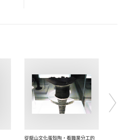
從龍山文化蛋殼陶，看職業分工的