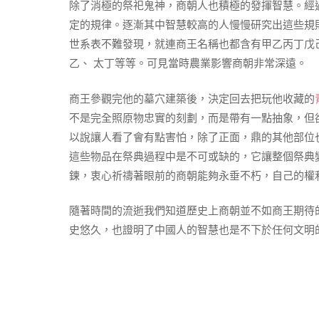
除了消極的祭祀鬼神，商朝人也積極的發揮智慧。經
定的規律。逐漸其中智慧較高的人慢慢研究出這些規
世系表不難發現，就連商王名稱也都含有甲乙丙丁戊
乙、 太丁等等。可見當時農業影響商朝非常深遠。
商王參觀完他的墓穴建築後，決定回去把玩他收藏的
不是完全照原物忠實的刻劃，而是帶有一點抽象，但
以說讓人看了會有點害怕，除了正面，鼎的其他部位
這些物品在祭典過程中是不可或缺的，它讓整個祭典
鍊，衷心祈禱著眼前的商朝能夠永垂不朽，自己的權
隨著時間的流逝我們知道歷史上商朝並不如商王期待
史悠久，也證明了中國人的智慧也是不下於任何文明