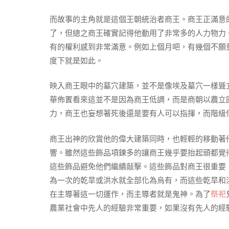
而故事的主角就是這個王朝統治者商王。商王正滿意
了，但總之商王確實記得他動用了非常多的人力物力
有的權利感到非常滿意。例如上個月吧，有幾個不願
度下就是如此。
映入商王眼中的墓穴建築，並不是像埃及墓穴一樣聳
華佈置看來這並不是因為商王低調，而是商朝以農立
力，商王也妄想著死後還是要有人可以指揮，而階級
商王出神的欣賞他的偉大建築同時，也輕輕的移動著
響。雖然這些飾品項鍊多的讓商王幾乎要抬起頭都覺
這些飾品避免他們繼續敲擊。這些飾品對商王很重要
為一次的乾旱或洪水就全部化為烏有，而這些乾旱和
在主導著這一切運作，而主導者就是鬼神。為了
祭祀
農業社會中先人的經驗非常重要，如果沒有先人的經