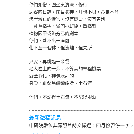
你們如僧，圍坐東清灣，修行
迎客的日課，閉目養神，耳也不嗅，鼻更不聞
海岸滅亡的慘案，沒有機票，沒有告別
一尊尊播遷，滿門抄斬後，重播到
植物園甲或路旁乙的劇本
你們，蓋不出一座廟
化不至一個缽，但流離，但失所
只要，再跳過一朵雲
老人岩上的一朵，不算高的單程機票
就全羽化，神像膜拜的
身影，雖然島繼續酷冷、土石流
他們，不記得土石流，不記得眼淚
最新徵稿訊息：
中研院數位典藏照片詩文徵選，四月份暫停一次