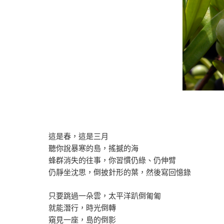
這是春，這是三月
聽你說暴寒的島，搖撼的海
蜂群消失的往事，你習慣仍綠、仍伸臂
仍靜坐沈思，倒披針形的葉，然後寫回憶錄
只要跳過一朵雲，太平洋趴倒匍匍
就能潛行，時光倒轉
窺見一座，島的倒影