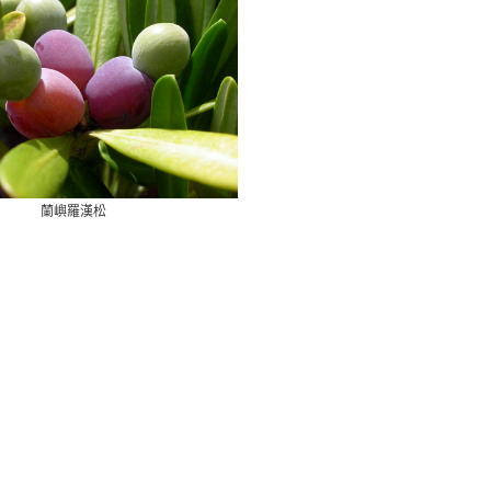
蘭嶼羅漢松