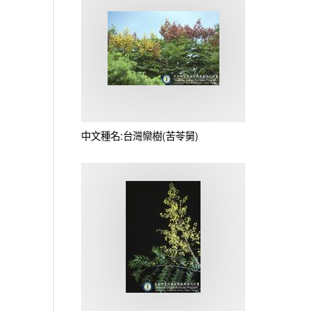
中文種名:台灣欒樹(苦苓舅)