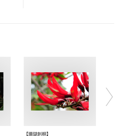
【珊瑚刺桐】