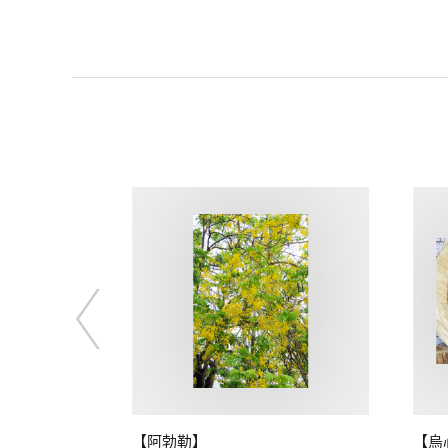
【阿勃勒】
【烏