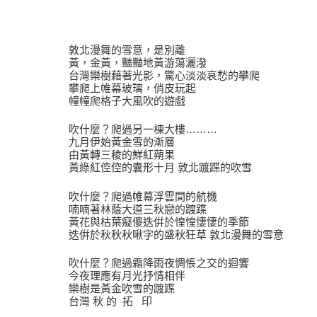
敦北漫舞的雪意，是別離
黃，金黃，豔豔地黃游蕩灑潑
台灣欒樹藉著光影，驚心淡淡哀愁的攀爬
攀爬上帷幕玻璃，俏皮玩起
幢幢爬格子大風吹的遊戲
吹什麼？爬過另一棟大樓………
九月伊始黃金雪的漸層
由黃轉三稜的鮮紅蒴果
黃綠紅倥倥的囊形十月 敦北踱蹀的吹雪
吹什麼？爬過帷幕浮雲間的航機
喃喃著林蔭大道三秋戀的踱蹀
黃花與枯葉癡傻迭倂於惶惶悽悽的季節
迭倂於秋秋秋啾字的盛秋狂草 敦北漫舞的雪意
吹什麼？爬過霜降雨夜惆悵之交的迴響
今夜理應有月光抒情相伴
欒樹是黃金吹雪的踱蹀
台灣 秋 的 拓 印