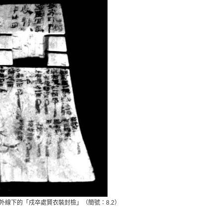
外線下的「戍卒處賢衣裝封檢」（簡號：8.2）