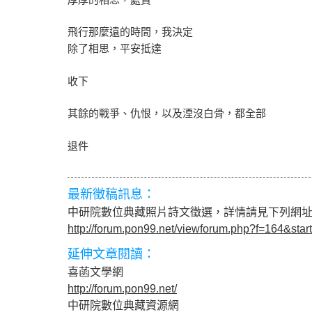
飛行那麼遠的時間，我決定
除了相思，平安抵達
收下
其餘的戰爭、仇恨，以及湮沒白骨，都全部
退件
最新徵稿訊息：
中研院數位典藏照片詩文徵選，詳情請見下列網
http://forum.pon99.net/viewforum.php?f=164&star
延伸文章閱讀：
喜菡文學網
http://forum.pon99.net/
中研院數位典藏資源網