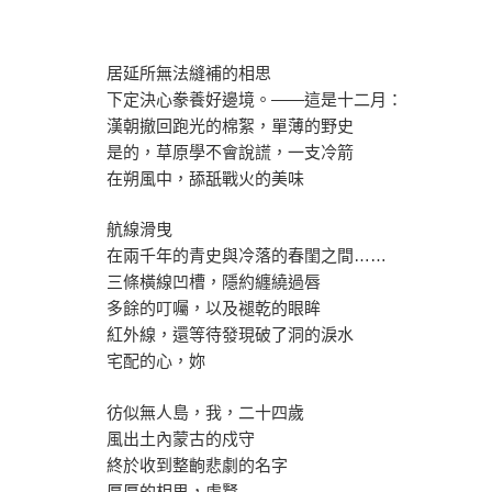
居延所無法縫補的相思
下定決心豢養好邊境。——這是十二月：
漢朝撤回跑光的棉絮，單薄的野史
是的，草原學不會說謊，一支冷箭
在朔風中，舔舐戰火的美味
航線滑曳
在兩千年的青史與冷落的春閨之間……
三條橫線凹槽，隱約纏繞過唇
多餘的叮囑，以及褪乾的眼眸
紅外線，還等待發現破了洞的淚水
宅配的心，妳
彷似無人島，我，二十四歲
風出土內蒙古的戍守
終於收到整齣悲劇的名字
厚厚的相思，處賢