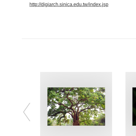
http://digiarch.sinica.edu.tw/index.jsp