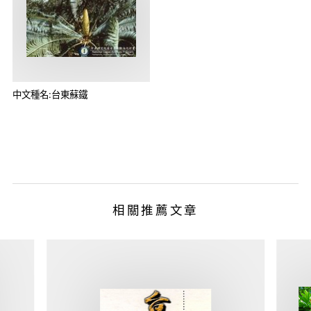
中文種名:台東蘇鐵
相關推薦文章