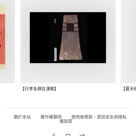
【行李名條在漢朝】
【夏天
關於本站
著作權聲明
使用者條款、資訊安全與隱私
權政策