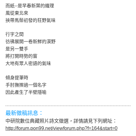
而紙--是早春新葉的織理
風從東北來
挾帶馬鬃初發的狂野氣味
行字之間
彷彿展開一卷新鮮的漠野
是另一雙手
將打開時勢的窗
大地有眾人密語的氣味
傾身提筆時
手肘撫擦過一個名字
因此產生了半壁隱喻
最新徵稿訊息：
中研院數位典藏照片詩文徵選，詳情請見下列網址：
http://forum.pon99.net/viewforum.php?f=164&start=0