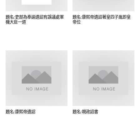
題名:吏部為奉諭遺詔有誤議處軍
題名:康熙帝遺詔著皇四子胤即皇
機大臣一道
帝位
題名:康熙帝遺詔
題名:親政詔書