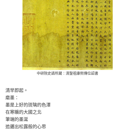
中研院史語所藏：清聖祖康熙傳位詔書
清早即起。
磨墨：
墨是上好的琉璃的色澤
在寒曠的大國之北
筆端的墨涎
迆邐出松露般的心思