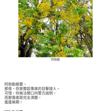
阿勃勒
阿勃勒樹靈，
那夜，你是整起事故的目擊證人。
可惜，你無法開口向警方說明，
而那傷者距完全清醒，
遙遙無期。