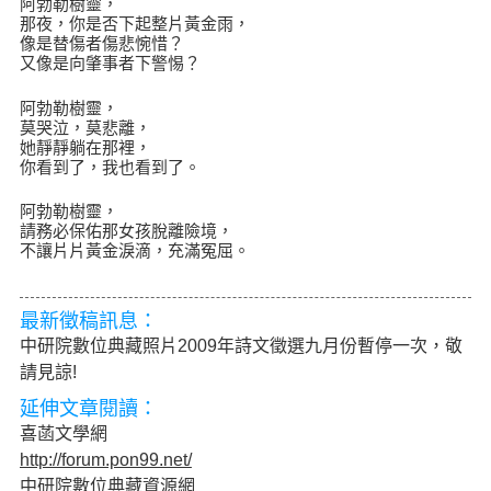
阿勃勒樹靈，
那夜，你是否下起整片黃金雨，
像是替傷者傷悲惋惜？
又像是向肇事者下警惕？
阿勃勒樹靈，
莫哭泣，莫悲離，
她靜靜躺在那裡，
你看到了，我也看到了。
阿勃勒樹靈，
請務必保佑那女孩脫離險境，
不讓片片黃金淚滴，充滿冤屈。
最新徵稿訊息：
中研院數位典藏照片2009年詩文徵選九月份暫停一次，敬
請見諒!
延伸文章閱讀：
喜菡文學網
http://forum.pon99.net/
中研院數位典藏資源網