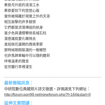
牽掛月升起的滾滾江水
牽掛愛刻下的悠悠心版
當你被隔離於視覺之外的天涯
相互敲擊的許多鼓號
它們都是流落傳說的前身
當夕色與濃煙攀爬長城石柱
潛意識就要化蝶飛去
直抵桃花盛開的周南季節
那時候剛剛裝滿的一樹鄉愁
也許馬蹄車輪中可以隱約聽到
呼喚溫柔的聲音
從芳馥行李裡漫生
最新徵稿訊息：
中研院數位典藏照片詩文徵選，詳情請見下列網址：
http://forum.pon99.net/viewforum.php?f=164&start=0
延伸文章閱讀：