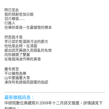
時已至此
我的措辭愈加尖銳
羽爪橫張......
行路人
彷彿你是我一生最憾恨的標本
然而我才是
早已習於乾涸與冷淡的那方
恰恰是此時，在清晨
遞出因荒蕪過久而錯亂的名姓
向你展開了雙翼
在每個海波作興的黃昏
嚴冬將至
不以擁抱為樂
山中要遍覆大雪
凍存所有謬誤而甜蜜的指認
最新徵稿訊息：
中研院數位典藏照片2009年十二月詩文徵選，詳情請見下
列網址：