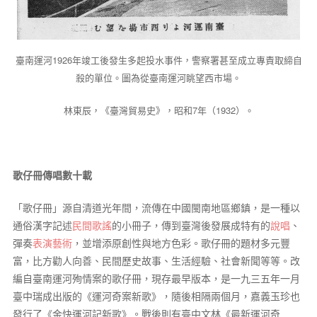
臺南運河1926年竣工後發生多起投水事件，警察署甚至成立專責取締自
殺的單位。圖為從臺南運河眺望西市場。
林東辰，《臺灣貿易史》，昭和7年（1932）。
歌仔冊傳唱數十載
「歌仔冊」源自清道光年間，流傳在中國閩南地區鄉鎮，是一種以
通俗漢字記述
民間歌謠
的小冊子，傳到臺灣後發展成特有的
說唱
、
彈奏
表演藝術
，並增添原創性與地方色彩。歌仔冊的題材多元豐
富，比方勸人向善、民間歷史故事、生活經驗、社會新聞等等。改
編自臺南運河殉情案的歌仔冊，現存最早版本，是一九三五年一月
臺中瑞成出版的《運河奇案新歌》，隨後相隔兩個月，嘉義玉珍也
發行了《金快運河記新歌》。戰後則有臺中文林《最新運河奇