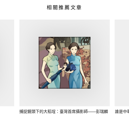
相關推薦文章
捕捉鏡頭下的大稻埕：臺灣首席攝影師——彭瑞麟
誰是中