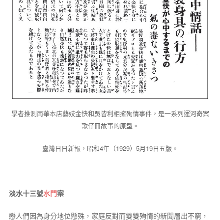
學者推測南華本店藝妓金快和吳皆利相擁殉情事件，是一系列運河奇案
歌仔冊故事的原型。
臺灣日日新報，昭和4年（1929）5月19日五版。
淡水十三號
水門
案
戀人們因為身分地位懸殊，家庭反對而雙雙殉情的新聞層出不窮，