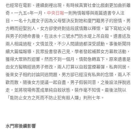
也經常在電影、連續劇裡出現，有時候真實社會比戲劇更加曲折離
奇。一九五○年一月，
中央日報
一則殉情報導與兩篇遺書令人注
目。一名十九歲女子因為父母堅決反對她和廈門籍男子的戀情，男
方轉而迎娶別人，女方卻使終對這段感情難以釋懷，留下寫給父母
與男子的絕命書後，在淡水十三號水門防水堤上吊自殺。遺書述及
兩人相識過程，文情並茂，不少人閱讀過都深受感動。事後新聞持
續大篇幅報導，民眾投書發表己見、學者發起補葬女方募款活動，
獲得大眾熱烈迴響。然而不到一個月，情勢急轉直下。原來遺書是
由女方擬稿經過男子修改，兩人打算以自殺當煙幕彈，私奔同居。
後來女子相約討論同逃問題，男方卻已經沒有私奔的念頭，兩人不
歡而散，隨後女方提議一起自盡，男子假裝同意，之後設法掙脫逃
走，並將現場佈置成單純自殺狀態，裝作毫不知情。最後法院以
「能防止女方之死而不防止犯有殺人嫌」判刑七年。
水門案後續影響