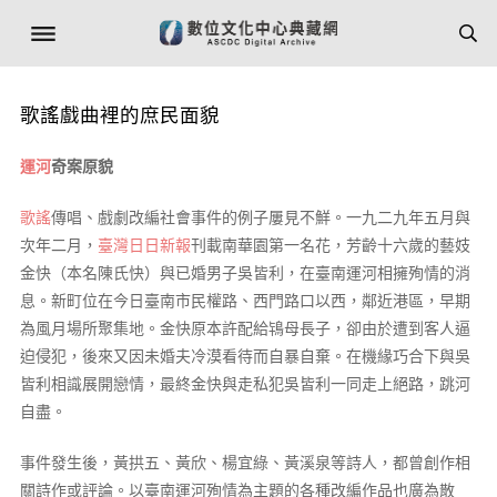
歌謠戲曲裡的庶民面貌
運河
奇案原貌
歌謠
傳唱、戲劇改編社會事件的例子屢見不鮮。一九二九年五月與
次年二月，
臺灣日日新報
刊載南華園第一名花，芳齡十六歲的藝妓
金快（本名陳氏快）與已婚男子吳皆利，在臺南運河相擁殉情的消
息。新町位在今日臺南市民權路、西門路口以西，鄰近港區，早期
為風月場所聚集地。金快原本許配給鴇母長子，卻由於遭到客人逼
迫侵犯，後來又因未婚夫冷漠看待而自暴自棄。在機緣巧合下與吳
皆利相識展開戀情，最終金快與走私犯吳皆利一同走上絕路，跳河
自盡。
事件發生後，黃拱五、黃欣、楊宜綠、黃溪泉等詩人，都曾創作相
關詩作或評論。以臺南運河殉情為主題的各種改編作品也廣為散