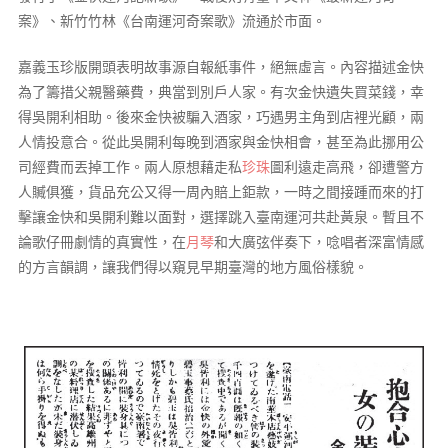
案》、新竹竹林《台南運河奇案歌》流通於市面。
嘉義玉珍版開頭表明故事源自報紙事件，絕無虛言。內容描述金快
為了籌措父親醫藥費，典當到別戶人家。有次金快遺失買菜錢，幸
得吳開利相助。後來金快被騙入酒家，巧遇男主角到店裡光顧，兩
人情投意合。從此吳開利每晚到酒家與金快相會，甚至為此挪用公
司經費而丟掉工作。兩人原想藉走私
珍珠
圖利遠走高飛，卻遭警方
人贓俱獲，貨品充公又得一周內賠上鉅款，一時之間接踵而來的打
擊讓金快和吳開利難以面對，選擇跳入臺南運河共赴黃泉。暫且不
論歌仔冊劇情的真實性，在
月琴
和大廣弦伴奏下，唸唱者深富情感
的方言韻調，讓我們得以窺見早期臺灣的地方風俗樣貌。