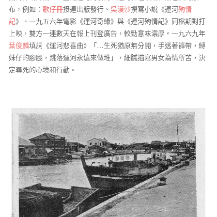
布，例如：
歌仔冊
接連出版發行、
吳漫沙
撰寫小說《運河
殉情
記
》、一九五六年電影《運河奇緣》與《運河殉情記》同檔期對打
上映，雙方一連數天在報上刊登廣告，較勁意味濃厚。一九六九年
葉俊麟
填詞《運河悲喜曲》「…生死猶原無分開，手透著褲帶，縛
妹仔的腳腿，跳落運河永遠來做堆」，細膩描寫男女為情所苦，決
定尋死的心境和行動。