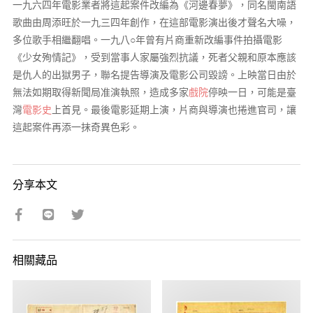
一九六四年電影業者將這起案件改編為《河邊春夢》，同名閩南語
歌曲由周添旺於一九三四年創作，在這部電影演出後才聲名大噪，
多位歌手相繼翻唱。一九八○年曾有片商重新改編事件拍攝電影
《少女殉情記》，受到當事人家屬強烈抗議，死者父親和原本應該
是仇人的出獄男子，聯名提告導演及電影公司毀謗。上映當日由於
無法如期取得新聞局准演執照，造成多家
戲院
停映一日，可能是臺
灣
電影史
上首見。最後電影延期上演，片商與導演也捲進官司，讓
這起案件再添一抹奇異色彩。
分享本文
相關藏品