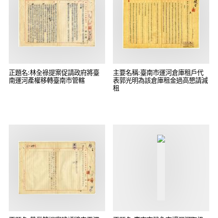
正題名:林全祿提案促請政府將臺
主要名稱:臺南市運河倉庫租戶代
南運河產權移轉臺南市管轄
表郭光明為該倉庫租金過高懇請減
租