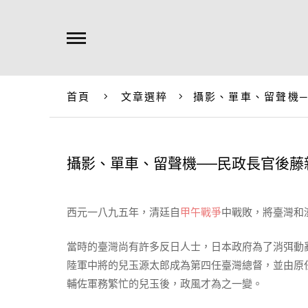
首頁
文章選粹
攝影、單車、留聲機
攝影、單車、留聲機──民政長官後藤
西元一八九五年，清廷自
甲午戰爭
中戰敗，將臺灣和
當時的臺灣尚有許多反日人士，日本政府為了消弭動
陸軍中將的兒玉源太郎成為第四任臺灣總督，並由原
輔佐軍務繁忙的兒玉後，政風才為之一變。