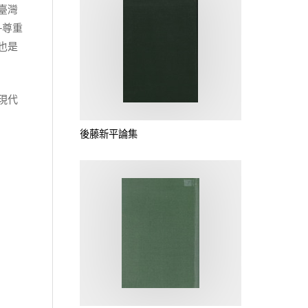
臺灣
─尊重
也是
現代
後藤新平論集