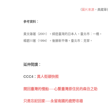
（
圖片來源
，典藏單
參考資料：
黃文雄著（2001）。締造臺灣的日本人。臺北市：一橋。
楊碧川著（1994）。後藤新平傳。臺北市：克寧。
延伸閱讀：
CCC4：
異人街頭快照
開回臺灣的慢船──心繫臺灣原住民的森丑之助
只是忘記回家──永留南國的鹿野忠雄