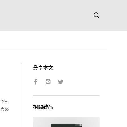
分享本文
曾任
相關藏品
長官來