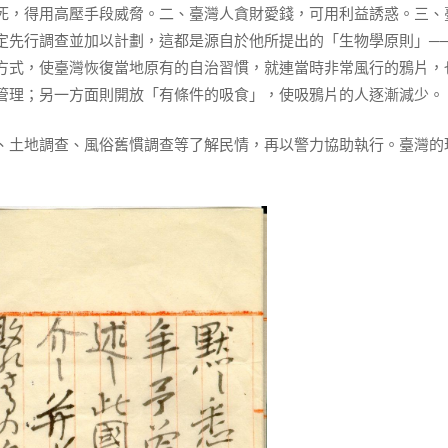
死，得用高壓手段威脅。二、臺灣人貪財愛錢，可用利益誘惑。三、
定先行調查並加以計劃，這都是源自於他所提出的「生物學原則」─
方式，使臺灣恢復當地原有的自治習慣，就連當時非常風行的鴉片，
管理；另一方面則開放「有條件的吸食」，使吸鴉片的人逐漸減少。
、土地調查、風俗舊慣調查等了解民情，再以警力協助執行。臺灣的