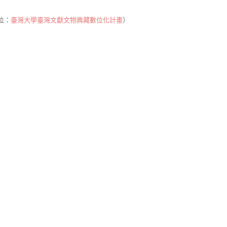
位：
臺灣大學臺灣文獻文物典藏數位化計畫
）