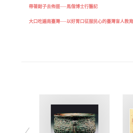
帶著鉗子去佈道──馬偕博士行醫記
大口吃遍南臺灣──以好胃口征服民心的臺灣盲人教