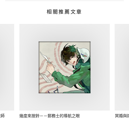
相關推薦文章
教師
幾度來按鈴－－郵務士的導航之眼
冥婚與