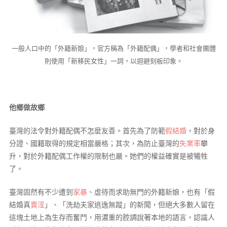
一般人口中的「外籍新娘」，官方稱為「外籍配偶」，學者和社會團體
則使用「新移民女性」一詞，以迴避刻板印象。
他鄉做故鄉
臺灣的法令對外籍配偶不怎麼友善。首先為了防範
假結婚
，對於身
分證、國籍取得的規定相當嚴格；其次，為防止臺灣的
失業率
攀
升，對於外籍配偶工作權的限制也嚴。她們的權益確實是被犧牲
了。
臺灣固然有不少遭到
家暴
、虐待而求助無門的外籍新娘，也有「假
結婚真
賣淫
」、「洗劫夫家逃逸無蹤」的新聞，但絕大多數人留在
這塊土地上為生存而奮鬥，用濃重的腔調說著本地的語言，認識人