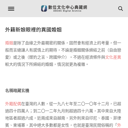
外籍新娘眼裡的異國婚姻
婚姻
是除了血緣之外最親密的關係，固然會有經濟上的考量，但一
般而言總讓人有感情上的期待，不論是婚姻關係締結之前（自由戀
愛）或之後（媒妁之言、跨國仲介）。不過在經濟條件與
文化差異
較大的情況下所締結的婚姻，情況就更為複雜。
名稱暗藏玄機
外籍配偶
在臺灣的人數，從一九八七年至二〇一〇年十二月，已超
過四十四萬人；到二〇一二年九月則超過四十六萬，其中來自大陸
地區者超過六成，近兩成來自越南，另外則來自印尼、泰國、菲律
賓、柬埔寨，其中絕大多數都是女性，也就是臺灣民間俗稱的「
外