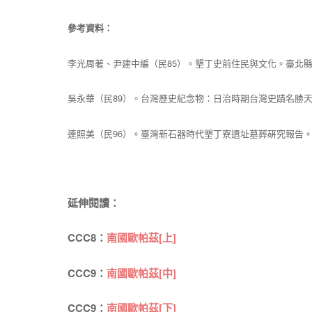
參考資料：
李光周著、尹建中編（民85）。墾丁史前住民與文化。臺北
吳永華（民89）。台灣歷史紀念物：日治時期台灣史蹟名勝
連照美（民96）。臺灣新石器時代墾丁寮遺址墓葬硏究報告
延伸閱讀：
CCC8：
南國歐帕茲[上]
CCC9：
南國歐帕茲[中]
CCC9：
南國歐帕茲[下]