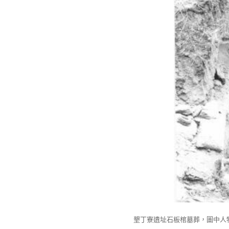
墾丁寮遺址石板棺墓葬，圖中人