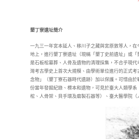
墾丁寮遺址簡介
一九三一年宮本延人、移川子之藏與宮原敦等人，在
地上，進行墾丁寮遺址（現稱「墾丁史前遺址」或「
是石板棺墓葬、人骨及遺物的清理採集，不合乎現代
灣考古學史上首次大規模、由學術單位進行的正式考
念物」（墾丁寮石器時代遺跡）加以保護。可惜由於
份當年發掘紀錄、標本和遺物，可見於臺大人類學系
棺、人骨架、貝手環及磨製石器等）、臺大醫學院（