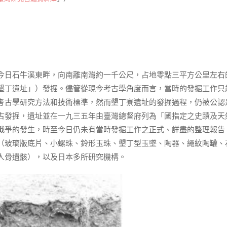
今日石牛溪東畔，向南離南灣約一千公尺，占地零點三平方公里左右
墾丁遺址」）發掘。儘管從現今考古學角度而言，當時的發掘工作只
考古學研究方法和技術標準，然而墾丁寮遺址的發掘過程，仍被公認
古發掘，遺址並在一九三五年由臺灣總督府列為「國指定之史蹟及天
戰爭的發生，時至今日仍未有當時發掘工作之正式、詳盡的整理報告
（玻璃版底片、小螺珠、鈴形玉珠、墾丁型玉墜、陶器、繩紋陶罐、
人骨遺骸），以及日本多所研究機構。