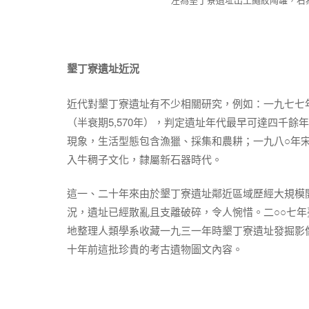
墾丁寮遺址近況
近代對墾丁寮遺址有不少相關研究，例如：一九七七年李光
（半衰期5,570年），判定遺址年代最早可達四千
現象，生活型態包含漁獵、採集和農耕；一九八○年
入牛稠子文化，隸屬新石器時代。
這一、二十年來由於墾丁寮遺址鄰近區域歷經大規模
況，遺址已經散亂且支離破碎，令人惋惜。二○○七
地整理人類學系收藏一九三一年時墾丁寮遺址發掘影
十年前這批珍貴的考古遺物圖文內容。