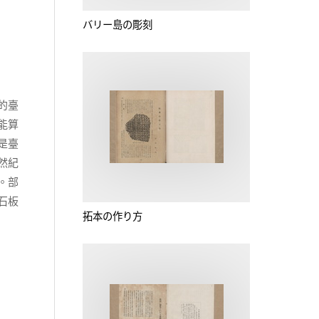
バリー島の彫刻
的臺
能算
是臺
然紀
。部
石板
拓本の作り方