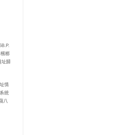
.P.
嚼檳榔
遺址歸
址情
系統
窺八