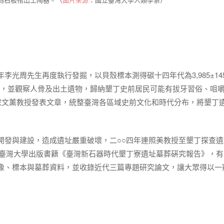
周先生再度執行發掘，以貝殼標本測得碳十四年代為3,985±145B
餘年，並觀察人骨及出土遺物，歸納墾丁史前居民可能有拔牙習俗、咀
宋文薰教授發表文章，統整臺灣各區域史前文化和時代分布，將墾丁
開發與建設，造成遺址嚴重破壞，二○○四年連照美教授至墾丁探查遺
年臺灣大學出版書籍《臺灣新石器時代墾丁寮遺址墓葬硏究報告》，有
像、標本與墓葬資料，並收錄近代三篇專題研究論文，讓大眾得以一