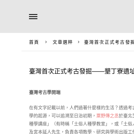
首頁
文章選粹
臺灣首次正式考古發
臺灣首次正式考古發掘——墾丁寮遺
臺灣考古學開端
在有文字記載以前，人們過著什麼樣的生活？透過考
學的起源，可以追溯至日治初期，
粟野傳之丞
於臺北
種學講座」（有時稱「土俗人種學教室」，或「土俗
及宮本延人先生，負責各項教學、研究與學術出版工