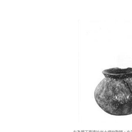
左為墾丁寮遺址出土繩紋陶罐，右