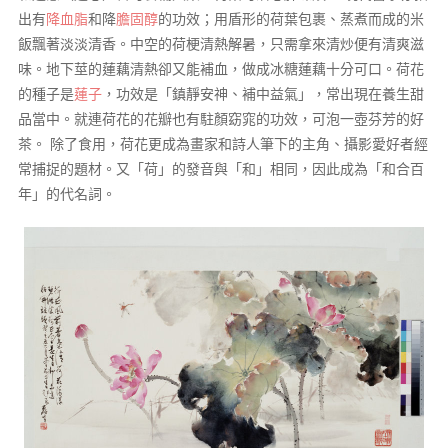
出有
降血脂
和降
膽固醇
的功效；用盾形的荷葉包裹、蒸煮而成的米
飯飄著淡淡清香。中空的荷梗清熱解暑，只需拿來清炒便有清爽滋
味。地下莖的蓮藕清熱卻又能補血，做成冰糖蓮藕十分可口。荷花
的種子是
蓮子
，功效是「鎮靜安神、補中益氣」，常出現在養生甜
品當中。就連荷花的花瓣也有駐顏窈窕的功效，可泡一壺芬芳的好
茶。 除了食用，荷花更成為畫家和詩人筆下的主角、攝影愛好者經
常捕捉的題材。又「荷」的發音與「和」相同，因此成為「和合百
年」的代名詞。