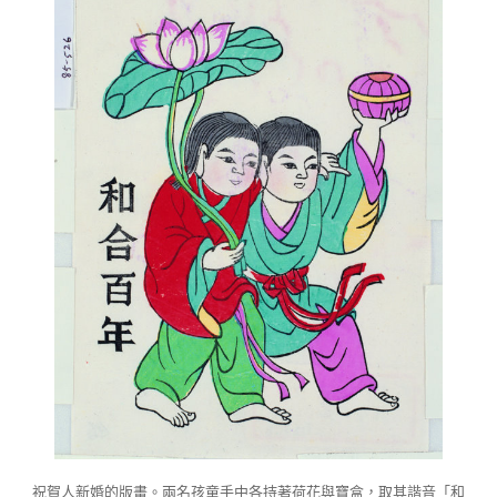
祝賀人新婚的版畫。兩名孩童手中各持著荷花與寶盒，取其諧音「和