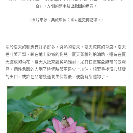
合」，左側的題字點出此圖的用意。
（圖片來源、典藏單位：國立歷史博物館。）
關於夏天的聯想有好多好多。炎熱的夏天，夏天涼爽的草席，夏天
裡吐著舌頭、趴在地上發懶的狗兒，夏天蒸騰的柏油路，還有在夏
天綻放的荷花。夏天大抵來說炙熱難耐，尤其在這座亞熱帶的臺灣
島，個性急躁的人到了這個時節更是火上加油。想要尋找清心舒緩
的出口，或許在品嚐幾道養生佳餚後，便能有所體認了。