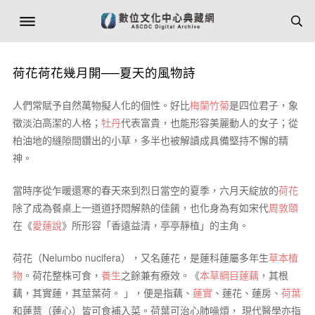
荷花荷花幾月開──夏天的風物詩
人們常賦予自然萬物擬人化的個性。好比
梅蘭竹菊
是四位君子，象
徵淡泊高潔的人格；
牡丹
代表富貴，也能形容美麗動人的女子；從
柏油地的縫隙間鑽出的小草，多半也被解讀成具備堅持不懈的精
神。
當時序從乍暖還寒的春天來到烈日當空的夏季，六月天綻放的
荷花
除了成為餐桌上一道道抒悶解熱的佳餚，也化身為有如宋代
周敦頤
在《
愛蓮說
》所形容「香遠益清，亭亭靜植」的主角。
荷花（
Nelumbo nucifera
），又名蓮花，是蓮科蓮屬多年生
草本植
物
。荷花整株可食，
養生
之餘兼有療效。《
本草綱目蓮藕
，其根
藕，其實蓮，其莖葉荷。 」，便是指藕、
蓮實
、蓮花、蓮房、
荷葉
和蓮薏（蓮心）皆可食補入菜。荷葉可治心肺噪煩， 現代醫學亦指