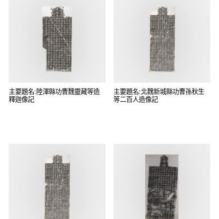
主要題名:陸渾縣功曹魏靈藏等造
主要題名:北魏新城縣功曹孫秋生
釋迦像記
等二百人造像記