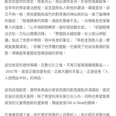
能受到當世的肯定，懷素內心，想必激昂澎湃，於是他濡墨縱筆，
從早年的學習書法歷程，述及當時名人對他的讚頌，筆隨意到，卻
又不拘一格，而他更胸有成竹的對草書的神似與形似，做了最傳神
的描述：「馳毫驟墨列奔駟，滿座失聲看不及」，彷彿看見他落筆
驚人的速度；「心手相師勢轉奇，詭形怪狀翻合宜」、「初疑輕煙
淡古松，又似山開萬仞峰」、「寒猿飲水撼枯藤，壯士拔山伸勁
鐵」點出了他柔中帶剛、剛中有柔的筆法；「奔蛇走虺勢入座，驟
雨旋風聲滿堂」，彰顯了他字體的靈動，也展現了他自信豪邁的氣
勢，堪稱是草書藝術登峰造極的表現。
這份故宮的絕世典藏，在數位化之後，不再只是玻璃櫃裡展品-----
-2007年，故宮正館改建完成，正館大廳的天窗上，正是這卷「人
人欲問此中妙」的神品。
談到這個創意，當時負責設計故宮改建的創意總監許清揚說，當初
在設計這面天窗時，除了希望利用天窗引光入內，同時也希望能將
故宮的元素帶進新的建築裡，傳達故宮Old is New的精神。
在幾番挑選之後，終於選定懷素的＜自敘帖＞。設計師先測量出每