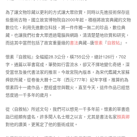
為了讓文物珍藏以更利的方式讓大眾欣賞，同時以先進技術保存這
些藝術古物，國立故宮博物院自2000年起，積極將故宮典藏的文物
數位化，利用先進數位科技，將一件件獨一無二的珍品，數位典
藏，也讓我們社會大眾透過電腦與網路，清清楚楚地欣賞和研究，
而這其中當然包括了故宮重量級的
書法
典藏--唐
懷素
『
自敘帖
』。
懷素『自敘帖』全幅縱28.3公分，橫755公分，總計126行，702
字，通篇以草書寫成，筆勢如行雲流水，卻又不擇地變化奇絕，深
受當世及後代書法家的推崇，今故宮院內版本，為宋代鑑藏大家蘇
舜欽所藏，從卷後大曆十二年（西元777年）紀年字樣，推算約為
懷素四十一歲作品，歷經盛世與戰火，直至今天，這件作品已經悠
悠度過一千多年的歲月。
從〈自敘帖〉所述文句，我們可以想見一千多年前，懷素的草書造
詣已經頗有盛名，許多聞人名士贈之以言，尤其是書法名家
顏真卿
對他的讚美，更篤定了他的藝術成就。