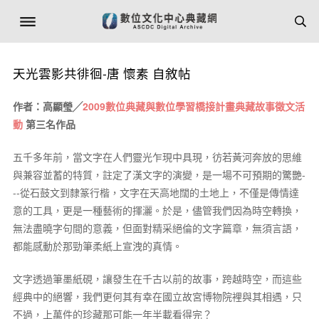
天光雲影共徘徊-唐 懷素 自敘帖
作者：高顯瑩╱
2009數位典藏與數位學習橋接計畫典藏故事徵文活
動
第三名作品
五千多年前，當文字在人們靈光乍現中具現，彷若黃河奔放的思維
與兼容並蓄的特質，註定了漢文字的演變，是一場不可預期的驚艷-
--從石鼓文到隸篆行楷，文字在天高地闊的土地上，不僅是傳情達
意的工具，更是一種藝術的揮灑。於是，儘管我們因為時空轉換，
無法盡曉字句間的意義，但面對精采絕倫的文字篇章，無須言語，
都能感動於那勁筆柔紙上宣洩的真情。
文字透過筆墨紙硯，讓發生在千古以前的故事，跨越時空，而這些
經典中的絕響，我們更何其有幸在國立故宮博物院裡與其相遇，只
不過，上萬件的珍藏那可能一年半載看得完？