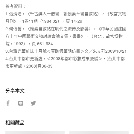
參考資料：
1.張清治，〈千古醉人一僧書－談懷素草書自敘帖〉，《故宮文物
月刊》，1卷11期（1984.02），頁 14-29
2.何傳馨，〈懷素自敘帖在明代之流傳及影響〉，《中華民國建國
八十年中國藝術文物討論會論文集，書畫》，（台北：故宮博物
院，1992），頁 661-684
3.台灣光華雜誌十月號＜真跡假筆話仿畫＞文╱朱立群2009/10/21
4.台北市都市更新處，＜2008年都市彩妝成果彙編＞，(台北市都
市更新處，2008)頁36-39
分享本文
相關藏品