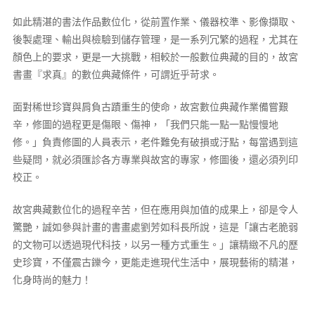
如此精湛的書法作品數位化，從前置作業、儀器校準、影像擷取、
後製處理、輸出與檢驗到儲存管理，是一系列冗繁的過程，尤其在
顏色上的要求，更是一大挑戰，相較於一般數位典藏的目的，故宮
書畫『求真』的數位典藏條件，可謂近乎苛求。
面對稀世珍寶與肩負古蹟重生的使命，故宮數位典藏作業備嘗艱
辛，修圖的過程更是傷眼、傷神，「我們只能一點一點慢慢地
修。」負責修圖的人員表示，老件難免有破損或汙點，每當遇到這
些疑問，就必須匯診各方專業與故宮的專家，修圖後，還必須列印
校正。
故宮典藏數位化的過程辛苦，但在應用與加值的成果上，卻是令人
驚艷，誠如參與計畫的書畫處劉芳如科長所說，這是「讓古老脆弱
的文物可以透過現代科技，以另一種方式重生。」讓精緻不凡的歷
史珍寶，不僅震古鑠今，更能走進現代生活中，展現藝術的精湛，
化身時尚的魅力！