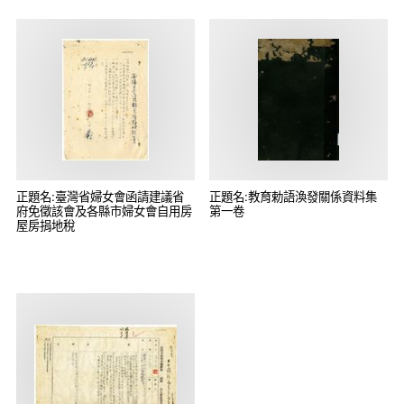
正題名:臺灣省婦女會函請建議省
正題名:教育勅語渙發關係資料集
府免徵該會及各縣市婦女會自用房
第一卷
屋房捐地稅