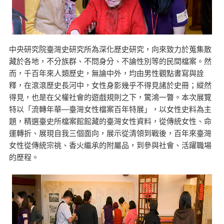
中央研究院臺灣史研究所為深化歷史研究，向來致力於蒐集散
藏於各地，不分族群、不問身分、不論性別等的民間檔案。然
而，千百年來人類歷史，無論中外，均由男性觀點書寫與詮
釋，在滾滾歷史長河中，女性身影幾乎不得見諸於史冊；縱然
得見，也是在父權社會的遊戲規則之下，驚鴻一瞥。本次展覽
特以「流轉年華—臺灣女性檔案百年特展」，以女性史料為主
題，精選臺史所檔案館館藏的臺灣女性資料，從傳統女性、命
運轉折、展現自我三個面向，展示從清領到戰後，百年來臺灣
女性從傳統宗祧、香火繼承的附屬品，到參與社會、活躍職場
的歷程。