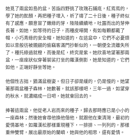
她覓了兩盆如島的盆，苦詣四野挑了玫瑰石鋪底，紅焉焉的，
學了她的酡顏，再把種子埋入，祈了禱了二十日後，種子終似
有了感應，願意冒了嫩綠的芽，陸陸續續地，吐露而出的芽伸
長著，如她，如等待的日子，而種皮嘩開，有如每顆都戴了
帽，小巧青綠的安全帽，她知道的，在這盆中，它們不必憂煩
如以昔般彷被覬覦的偷竊客滿門抄斬似的，一朝便全流離失所
了。種托綠過就橙，而後是紅，終究是紫。她欣喜地望著那兩
盆，一座座狀似穿著袈裟打坐的羅漢側影，她是知道的，它們
如他，正端好靜坐等她。
他個性古拙，猶滿盆樹姿。但日子卻是緩的，仍是慢的。她望
著那兩盆種子森林，她數著，就該那樣吧，三年一過，如望穿
的秋水，就濃縮成一日吧，她就會回去的。
捧著這兩盆，他從老人岩而來的種子，歸去那時應已是小小的
一座森林；然後她會尋他換他偕他，就跟他在東清灣，最初的
愛情基地，如羅漢松那樣重現種下，一排排、一列列的，那樣
重伸雙臂，展出最原始的蘭嶼，她與他的相思，還有愛情。