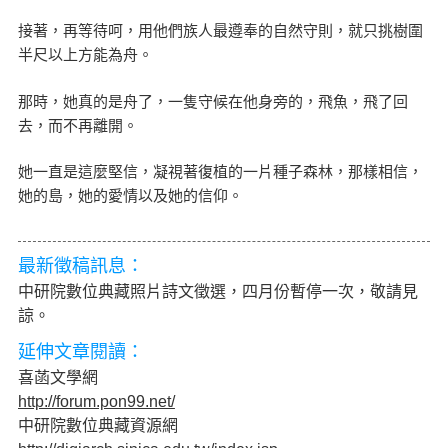
接著，再等待呵，用他們族人最遵奉的自然守則，就只挑樹圍
半尺以上方能為舟。
那時，她真的是舟了，一隻守候在他身旁的，飛魚，飛了回
去，而不再離開。
她一直是這麼堅信，凝視著復植的一片種子森林，那樣相信，
她的島，她的愛情以及她的信仰。
最新徵稿訊息：
中研院數位典藏照片詩文徵選，四月份暫停一次，敬請見
諒。
延伸文章閱讀：
喜菡文學網
http://forum.pon99.net/
中研院數位典藏資源網