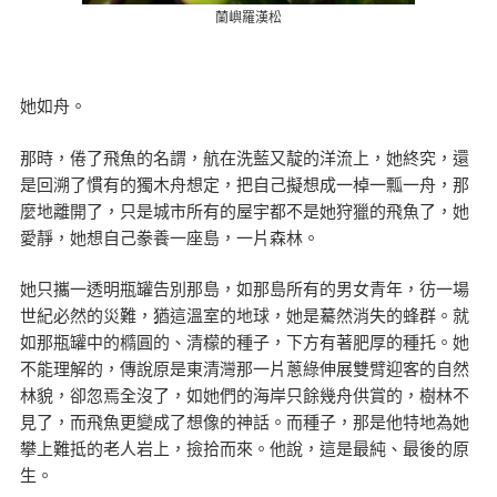
蘭嶼羅漢松
她如舟。
那時，倦了飛魚的名謂，航在洗藍又靛的洋流上，她終究，還
是回溯了慣有的獨木舟想定，把自己擬想成一棹一瓢一舟，那
麼地離開了，只是城市所有的屋宇都不是她狩獵的飛魚了，她
愛靜，她想自己豢養一座島，一片森林。
她只攜一透明瓶罐告別那島，如那島所有的男女青年，彷一場
世紀必然的災難，猶這溫室的地球，她是驀然消失的蜂群。就
如那瓶罐中的橢圓的、清檬的種子，下方有著肥厚的種托。她
不能理解的，傳說原是東清灣那一片蔥綠伸展雙臂迎客的自然
林貌，卻忽焉全沒了，如她們的海岸只餘幾舟供賞的，樹林不
見了，而飛魚更變成了想像的神話。而種子，那是他特地為她
攀上難抵的老人岩上，撿拾而來。他說，這是最純、最後的原
生。