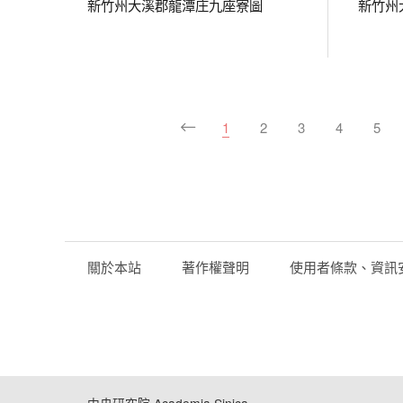
新竹州大溪郡龍潭庄九座寮圖
新竹州
1
2
3
4
5
關於本站
著作權聲明
使用者條款、資訊
中央研究院 Academia Sinica