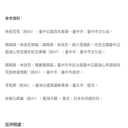
參考資料：
林良哲等（民92）。臺中公園百年風華。臺中市：臺中市文化局。
韓興興，林良哲撰稿；韓興興，林良哲，謝六雪攝影。市定古蹟臺中公
園湖心亭百週年紀念專輯（民97）。臺中市：臺中市文化局。
韓興興，林良哲，陳慶豐撰稿；臺中市市定古蹟臺中公園湖心亭調查研
究與修復規劃（民91）。臺中市：臺中市政府。
李乾朗（民92）。臺灣古建築圖解事典。臺北市：遠流。
安藤元節編（民21）。臺灣大觀 。東京：日本合同通信社。
延伸閱讀：