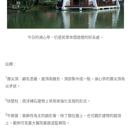
今日的湖心亭，仍是民眾休閒遊憩的好去處。
註釋：
1
攢尖頂：顧名思義，屋頂為錐形，頂部集中成一點。湖心亭的攢尖頂為
尖矛狀。
2
扶壁柱：西洋磚石建物上常用來強化支撐的形式。
3
牛眼窗：裝飾性為主的圓形窗，除了開在牆上，也可闢於建物的圓頂
上。範例可見臺大醫院舊館或監察院。