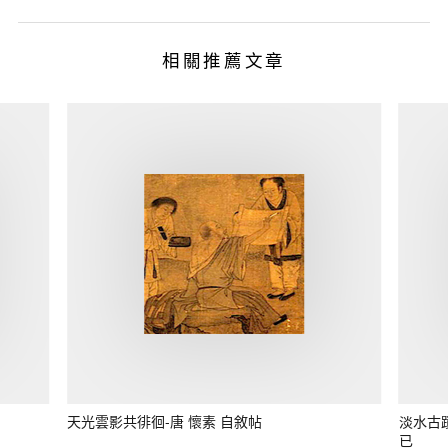
相關推薦文章
天光雲影共徘徊-唐 懷素 自敘帖
淡水古
已