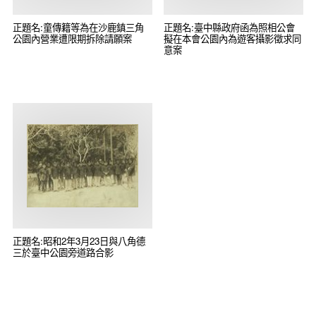
正題名:童傳籍等為在沙鹿鎮三角
正題名:臺中縣政府函為照相公會
公園內營業遭限期拆除請願案
擬在本會公園內為遊客攝影徵求同
意案
正題名:昭和2年3月23日與八角德
三於臺中公園旁道路合影