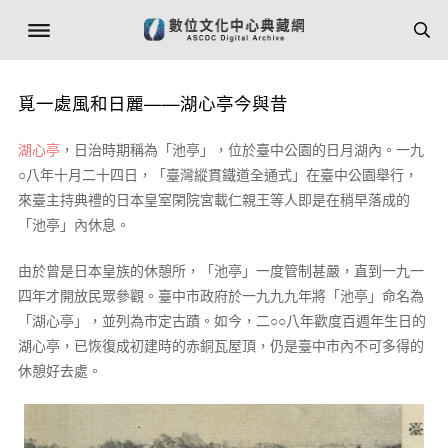
覓一處風和日麗——湖心亭今與昔
湖心亭
，日治時期稱為「池亭」，位於臺中公園的日月湖內。一九
○八年十月二十四日，「臺灣縱貫鐵道全通式」在臺中公園舉行，
來臺主持典禮的日本皇室閑院宮載仁親王等人即是在稍早落成的
「池亭」內休息。
由於曾是日本皇族的休憩所，「池亭」一度管制甚嚴，直到一九一
四年才開放民眾參觀。臺中市政府於一九九九年將「池亭」命名為
「湖心亭」，並列為市定古蹟。如今，二○○八年歡度百週年生日的
湖心亭，已恢復成初建時的赤銅瓦屋頂，仍是臺中市內不可多得的
休憩好去處。