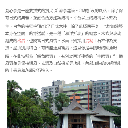
1
湖心亭是一座雙拼式的攢尖頂
涼亭建築。和洋折衷的風格，除了保
有日式的典雅，並融合西方建築結構。平台以上的結構以木架為
2
主，白色的扶壁柱
取代了日式木柱，除了能穩固亭身，也增加建築
本身在空間上的穿透感，是一種「和洋折衷」的概念。木條與玻璃
組成的
格扇
，也饒富日式風情。水面下則採用
混凝土
石柱作為支
撐。屋頂別具特色，有四座通風窗扇，造型像是半閤眼的鱷魚眼
3
睛，在此特稱為「鱷魚眼窗」，有別於西洋建築的「牛眼窗」
；通
風窗兼具保持通風、去濕及自然採光等功能，內部加裝的紗網還能
防止蟲鳥和灰塵砂石進入。