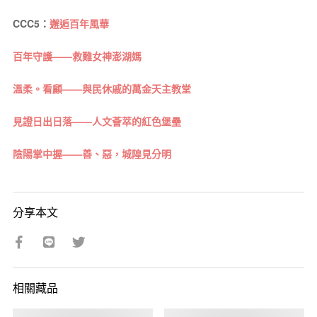
CCC5：
邂逅百年風華
百年守護——救難女神澎湖媽
溫柔。看顧——與民休戚的萬金天主教堂
見證日出日落——人文薈萃的紅色堡壘
陰陽掌中握——善、惡，城隍見分明
分享本文
相關藏品