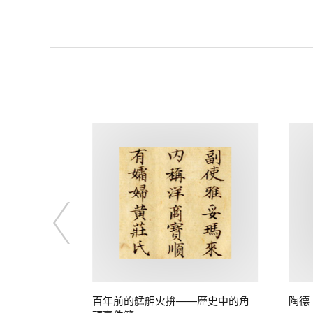
專訪農試所溫
百年前的艋舺火拚——歷史中的角
陶德