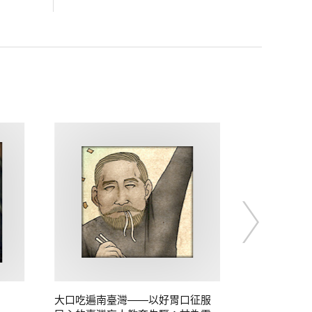
大口吃遍南臺灣——以好胃口征服