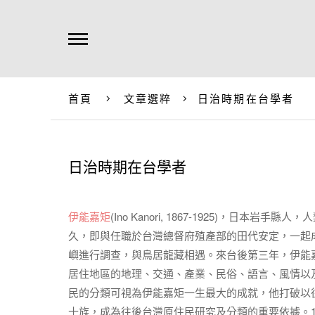
首頁
文章選粹
日治時期在台學者
日治時期在台學者
伊能嘉矩
(Ino Kanori, 1867-1925)，日
久，即與任職於台灣總督府殖產部的田代安定，一起
嶼進行調查，與鳥居龍藏相遇。來台後第三年，伊能
居住地區的地理、交通、產業、民俗、語言、風情以
民的分類可視為伊能嘉矩一生最大的成就，他打破以
十族，成為往後台灣原住民研究及分類的重要依據。18