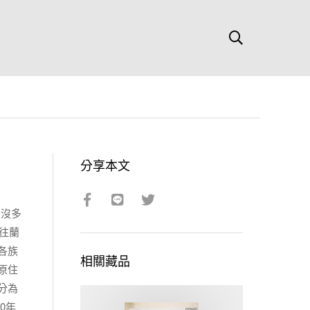
分享本文
後沒多
前往蘭
各族
相關藏品
原住
分為
0年