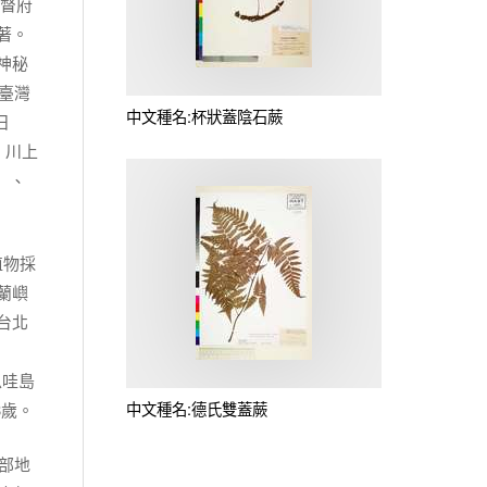
總督府
著。
神秘
臺灣
中文種名:杯狀蓋陰石蕨
日
。川上
」、
植物採
蘭嶼
台北
爪哇島
中文種名:德氏雙蓋蕨
3歲。
學部地