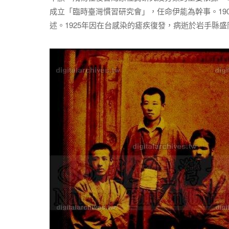
成立「臨時臺灣慣習研究會」，任命伊能為幹事。19
述。1925年因在台感染的瘧疾復發，病逝於岩手縣盛