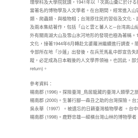
理學科及大學院就讀，1941年以「次高山彙に於け
當著名的博物學及人文學者。在台期間，經常進入山
類、爬蟲類、與植物相；台灣原住民的習俗及文化、語
及兩本集結著作，包括「山と雲と蕃人と─台湾高山
外有關南湖大山及雪山氷河地形的發現也極為著稱。1
文化，接著1944年6月轉赴北婆羅洲繼續進行調查。
令部所在地「沙蓬」出發後，在兵荒馬亂中即宣告失
蹤，必定成為日本戰後的人文學界領袖。也因此，部分日人學者稱他
return)。
參考資料：
楊南郡 (1996)。探險臺灣_鳥居龍藏的臺灣人類學
楊南郡 (2000)。生蕃行腳—森丑之助的台灣探險。
吳永華（1997）。被遺忘的日籍臺灣植物學者 。台
楊南郡 (1998)。鹿野忠雄—縱橫台灣山林的博物學