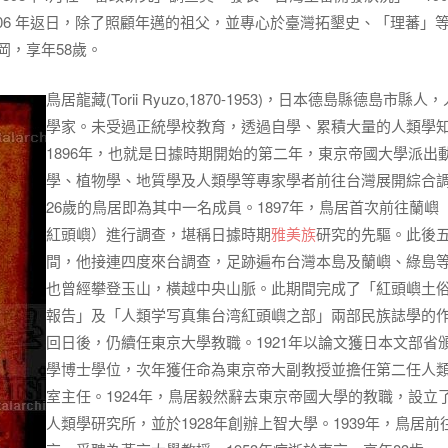
06 年返日，除了照顧年邁的祖父，並專心於臺灣拓墾史、「理蕃」
岡，享年58歲。
鳥居龍藏(Torii Ryuzo,1870-1953)，日本德島縣德島市縣人
學家。未受過正統學校教育，透過自學、累積大量的人類學
1896年，也就是日據時期開始的第二年，東京帝國大學派出
學、植物學、地質學及人類學等專家學者前往台灣展開綜合
26歲的鳥居即為其中一名成員。1897年，鳥居首次前往蘭嶼
紅頭嶼）進行調查，堪稱日據時期
雅美族
研究的先驅。此後
間，他接連四度來台調查，足跡遍布台灣本島及蘭嶼、綠島
也曾經攀登玉山，橫越中央山脈。此期間完成了「紅頭嶼土
報告」及「人類学写真集台湾紅頭嶼之部」兩部民族誌學的
回日後，仍續任東京大學教職。1921年以論文獲日本文部省
學博士學位，次年獲任命為東京帝大副教授並擔任第二任人
室主任。1924年，鳥居毅然辭去東京帝國大學的教職，設立
人類學研究所，並於1928年創辦上智大學。1939年，鳥居前