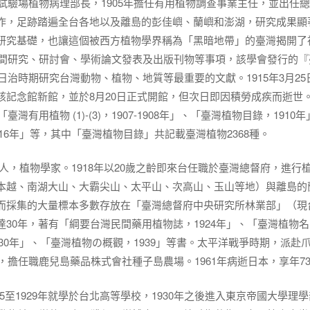
事試驗場植物病理部長，1905年擔任有用植物調查事業主任，並出任
作，足跡踏遍全台各地以及離島的彭佳嶼、蘭嶼和澎湖，研究成果顯
研究基礎，也讓這個被西方植物學界稱為「黑暗地帶」的臺灣揭開了
田間研究、研討會、學術論文發表及出版刊物等事項，該學會發行的『
日治時期研究台灣動物、植物、地質等最重要的文獻。1915年3月25
該記念館新館，並於8月20日正式開館，但次日即因積勞成疾而逝世
用植物 (1)-(3)，1907-1908年」、「臺灣植物目錄，1910年
16年」等，其中「臺灣植物目錄」共記載臺灣植物2368種。
1)，日本大分縣人，植物學家。1918年以20歲之齡即來台任職於臺灣總督府，進行
本越、南湖大山、大霸尖山、太平山、次高山、玉山等地）與離島的
而採集的大量標本多數存放在「臺灣總督府中央研究所林業部」（現
30年，著有「綱要台灣民間藥用植物誌，1924年」、「臺灣植物名
930年」、「臺灣植物の概觀，1939」等書。太平洋戰爭時期，派赴
，擔任職鹿兒島藥品株式會社種子島農場。1961年病逝日本，享年7
京人，1925至1929年就學於台北高等學校，1930年之後進入東京帝國大學理