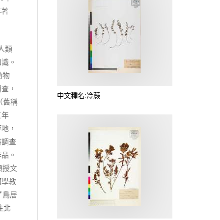
等著
，人類
知識。
動物
調查，
中文種名:冷蕨
（舊稱
五年
等地，
俗調查
作品。
頒授文
類學教
了鳥居
往北