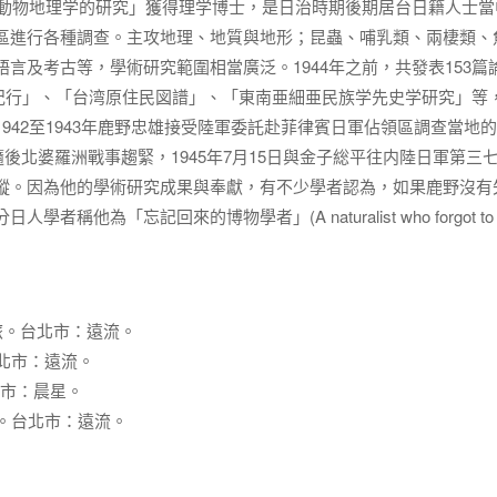
る動物地理学的研究」獲得理学博士，是日治時期後期居台日籍人士當
區進行各種調查。主攻地理、地質與地形；昆蟲、哺乳類、兩棲類、
言及考古等，學術研究範圍相當廣泛。1944年之前，共發表153篇
紀行」、「台湾原住民図譜」、「東南亜細亜民族学先史学研究」等
942至1943年鹿野忠雄接受陸軍委託赴菲律賓日軍佔領區調查當地
隨後北婆羅洲戰事趨緊，1945年7月15日與金子総平往内陸日軍第三
蹤。因為他的學術研究成果與奉獻，有不少學者認為，如果鹿野沒有
為「忘記回來的博物學者」(A naturalist who forgot to
之旅。台北市：遠流。
台北市：遠流。
中市：晨星。
者。台北市：遠流。