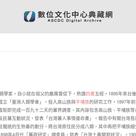
本岩手縣人，人類學家。自小就在祖父的嚴厲督促下，熟讀
四書
五經。1895年來台
成立「臺灣人類學會」，投入高山族與
平埔族
的研究工作。1897年
嘉矩即完成一百九十二天的蕃界調查，其內容包含高山族、平埔族等
及民蕃互動狀況，發表「台灣蕃人事情復命書」。報告中有關台灣島
往籠統的生熟番的劃分，將台灣原住民分成八類，其中再把平埔族細
98年4月任「蕃政研究」調查員，發表「台灣土番開發狀況」。190