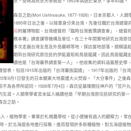
京，受聘為燕京大學教授。1953年病逝於東京，享年83歲。
森丑之助(Mori Ushinosuke, 1877-1926)，日本京都人，人
1895年日治之後，以陸軍身分來台灣，先後任職於台灣總督
局
附屬博物館、台灣總督府「臨時台灣舊慣調查會」、總督
務本署」調查課等機構及單位，在三十年間實地研究台灣原
多次走遍台灣全島及外島蘭嶼等地，探訪當地部落，規模遠
期到台灣研究原住民的伊能嘉矩和鳥居龍藏，因此鳥居龍藏
讚他是「台灣蕃界調查第一人」。他收集的資料涵蓋歷史學
發表，包括1915年出版的「台湾蕃族図譜」、1917年出版的『台
23年9月1日發生的日本關東大地震遭大火焚毀。「大分事件」之後
不為各界所認同。1926年7月4日，森氏從基隆開往神戶的「笠戶
的生涯。人類學學者宮本延人稱讚他是「早期台灣原住民研究的第一
森丑之助。
915)，日本山形縣人，植物學家。畢業於札幌農學校。從小便擁有過人的觀察力，常
校時，於北海道各地進行採集，進而發現許多新種植物，對北海道植