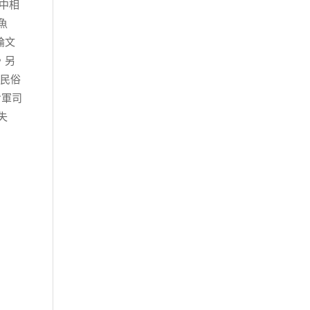
中相
魚
論文
，另
的民俗
七軍司
失