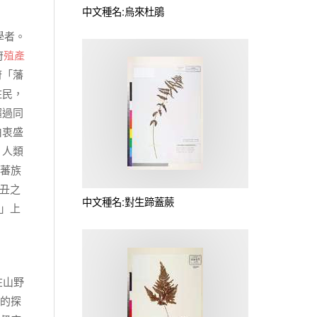
中文種名:烏來杜鵑
類學者。
府
殖產
府「藩
住民，
超過同
由衷盛
、人類
湾蕃族
森丑之
中文種名:對生蹄蓋蕨
丸」上
在山野
物的探