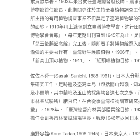
索貢獻卓著。1903年來台就任臺灣總督府技師、農
博物館首任館長。此期間專注於主持全臺植物調查工
所主持的有用植物調查事業不但奠定了臺灣植物學的
的面紗。1910年川上瀧彌創立臺灣博物學會，進行
博物學會會報』，每年定期出刊直到1945年為止，是
「兒玉後藤記念館」完工後，隨即著手將博物館遷入
瀧彌的主要著作有「臺灣野生護膜植物，1906年」、「臺灣有
「新高山頂の植物，1911」、「紅頭嶼植物目錄，19
佐佐木舜一(Sasaki Sunichi, 1888-196
集研究工作，足跡遍及臺灣本島（包括關山越嶺、知
及小蘭嶼，其中蘭嶼及玉山的採集均各達七次之多，
市林業試驗所）腊葉館。在台從事臺灣植物調查研究達
彙」，1928年、「臺灣總督府林業部腊葉館目錄，1
擔任莫哥魯市林業試驗場場長。戰後1946年返回日本
鹿野忠雄(Kano Tadao,1906-1945)，日本東