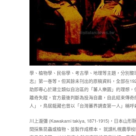
學、植物學、民俗學、考古學、地理等主題，分別整理
志』第一巻等。但其餘未刊出的原稿資料，全部在19
助即專心於建立類似自治區的「蕃人樂園」的理想，但
離奇失蹤，官方最後判斷為投海自盡，自此結束傳奇
人」，鳥居龍藏也曾以「台灣蕃界調查第一人」稱呼
川上瀧彌 (Kawakami takiya, 1871-1
間採集昆蟲或植物、並製作成標本。 就讀札幌農學