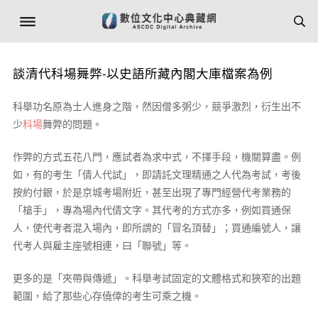
談清代科場舞弊-以史語所藏內閣大庫檔案為例
科舉功名原為士人進身之階，然因僧多粥少，競爭激烈，衍生出不
少
科場
舞弊的問題。
作弊的方式五花八門，應試者為求中式，不擇手段，機關算盡。例
如，有的考生「倩人代試」，即請託文理精通之人代為考試，考後
按約付銀，於是京城考場附近，甚至出現了專門經營代考業務的
「槍手」，專為場內代倩文字。其代考的方式亦多，例如買通保
人，使代考者混入場內，即所謂的「冒名頂替」；買通編號人，讓
代考人與雇主座號相連，曰「聯號」等。
更多的是「夾帶與傳遞」。科舉考試固定的文體格式和狹窄的出題
範圍，給了那些心存僥倖的考生可乘之機。