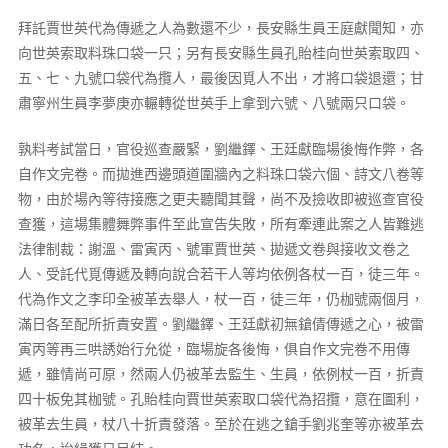
拜託賈世英代為傳遞之人為數還不少，長安縣生員王庭獻聞知，亦
向世英索取料珠口袋一只；另有長安縣生員孔貽桂向世英索取四、
五、七、九號口袋代為攬人，最後因覓人不出，才將口袋退還；甘
肅寧州生員李夢庚亦輾轉從世英手上拿到六號、八號兩只口袋。
孰料考試當日，官役巡查嚴緊，劉繼鐸、王廷獻臨場後悔作弊，各
自作文完卷。而拋進西邊頭道圍牆內之料珠口袋六個、詩文八卷等
物，由於場內等待接應之更夫聽聞其聲，尚不及撿收即被巡查官役
查獲，這場集體舞弊事件至此宣告失敗，所有牽連此案之人皆難逃
法律制裁：謝溫、雷寅丙、號軍賈世英、拋遞文卷與接收文卷之
人、受託代覓傳遞及轉向說合若干人等均依例各杖一百，徒三年。
代為作文之李印全被革去舉人，杖一百，徒三年，仍枷號兩個月，
滿日各至配所折責安置。劉繼鐸、王廷獻初無鎗倩傳遞之心，被雷
寅丙等再三哄誘始行允從，臨場旋各後悔，俱自作文完卷不用傳
遞，雖情尚可原，然兩人仍被革去監生、生員，依例杖一百，折責
四十板免其枷號。孔貽桂向賈世英索取口袋代為招攬，意在圖利，
被革去生員，杖八十折責發落。至於在逃之鎗手劉兆奎等亦被革去