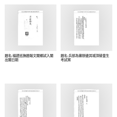
題名:福建巡撫題報文闈鄉試入闈
題名:兵部為審辦邊其城頂替童生
出闈日期
考試案