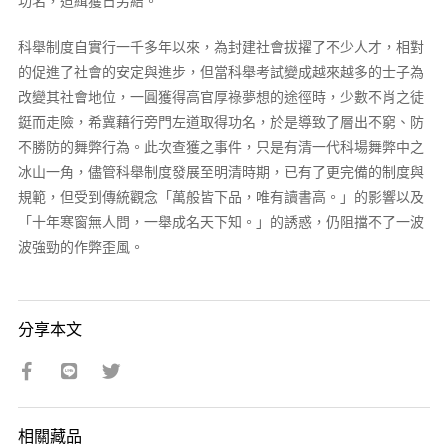
功名，迨緝獲日另結。
科舉制度自實行一千多年以來，為封建社會拔擢了不少人才，相對
的促進了社會的安定與進步，但當科舉考試變成越來越多的士子為
改變其社會地位，一圓獲得高官厚祿夢想的途徑時，少數不肖之徒
鋌而走險，希冀藉行旁門左道取得功名，於是導致了層出不窮、防
不勝防的舞弊行為。此次查獲之事件，只是有清一代科場舞弊中之
冰山一角，儘管科舉制度發展至明清時期，已有了更完備的制度與
規範，但受到傳統觀念「萬般皆下品，唯有讀書高。」的影響以及
「十年寒窗無人問，一舉成名天下知。」的誘惑，仍阻擋不了一波
波強勁的作弊歪風。
分享本文
相關藏品