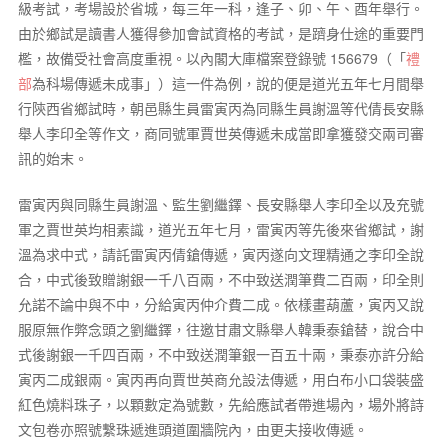
級考試，考場設於省城，每三年一科，逢子、卯、午、酉年舉行。
由於鄉試是讀書人獲得參加會試資格的考試，是躋身仕途的重要門
檻，故備受社會高度重視。以內閣大庫檔案登錄號 156679（「
禮
部
為科場傳遞未成事」）這一件為例，說的便是道光五年七月間舉
行陝西省鄉試時，朝邑縣生員雷寅丙為同縣生員謝溫等代倩長安縣
舉人李印全等作文，商同號軍賈世英傳遞未成當即拿獲發交兩司審
訊的始末。
雷寅丙與同縣生員謝溫、監生劉繼鐸、長安縣舉人李印全以及充號
軍之賈世英均相素識，道光五年七月，雷寅丙等先後來省鄉試，謝
溫為求中式，請託雷寅丙倩鎗傳遞，寅丙遂向文理精通之李印全說
合，中式後致贈謝銀一千八百兩，不中致送潤筆費二百兩，印全則
允諾不論中與不中，分給寅丙仲介費二成。依樣畫葫蘆，寅丙又說
服原無作弊念頭之劉繼鐸，往邀甘肅文縣舉人韓秉泰鎗替，說合中
式後謝銀一千四百兩，不中致送潤筆銀一百五十兩，秉泰亦許分給
寅丙二成銀兩。寅丙再向賈世英商允設法傳遞，用白布小口袋裝盛
紅色燒料珠子，以顆數定為號數，先給應試者帶進場內，場外將詩
文包卷亦照號繫珠遞進頭道圍牆院內，由更夫接收傳遞。