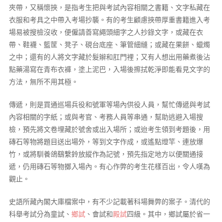
夾帶，又稱懷挾，是指考生把與考試內容相關之書籍、文字私藏在
衣服和考具之中帶入考場抄襲。有的考生顧慮挾帶厚重書籍進入考
場易被搜檢沒收，便僱請善寫繩頭細字之人抄錄文字，或藏在衣
帶、鞋襪、籃筐、凳子、硯台底座、筆管細縫；或藏在果餅、蠟燭
之中；還有的人將文字藏於髮辮和肛門裡；又有人想出用藥煮後沾
點藥湯寫在青布衣褲，塗上泥巴，入場後擦拭乾淨即能看見文字的
方法，無所不用其極。
傳遞，則是買通巡場兵役和號軍等場內供役人員，幫忙傳遞與考試
內容相關的字紙；或與考官、考務人員等串通，幫助逃避入場搜
檢，預先將文卷埋藏於號舍或出入場所；或迨考生領到考題後，用
磚石等物將題目送出場外，等到文字作成，或遙點燈竿、連放爆
竹，或將馴養鴿鷂繫鈴放縱作為記號，預先指定地方以便關通接
遞，仍用磚石等物擲入場內。有心作弊的考生花樣百出，令人嘆為
觀止。
史語所藏內閣大庫檔案中，有不少記載著科場舞弊的案子。清代的
科舉考試分為童試、
鄉試
、會試和
殿試
四級。其中，鄉試屬於省一