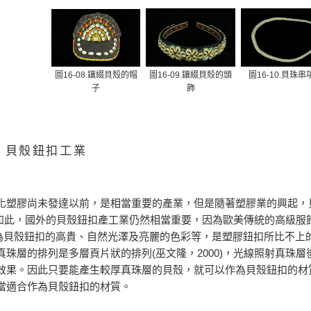
圖16-08.鑲綴貝殼的帽
圖16-09.鑲綴貝殼的頭
圖16-10.貝珠串
子
飾
貝殼鈕扣工業
在石化塑膠尚未發達以前，是相當重要的產業，但是隨著塑膠業的興起，
雖然如此，國外的貝殼鈕扣產工業仍然相當重要，因為歐美傳統的高級服
因為貝殼鈕扣的高貴、自然光澤及亮麗的色彩等，是塑膠鈕扣所比不上
珠層的排列是多層頁片狀的排列(巫文隆，2000)，光線照射真珠層
效果。因此只要能產生較厚真珠層的貝殼，就可以作為貝殼鈕扣的材
當適合作為貝殼鈕扣的材質。