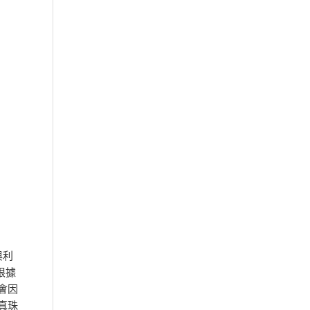
與利
根據
會因
真珠