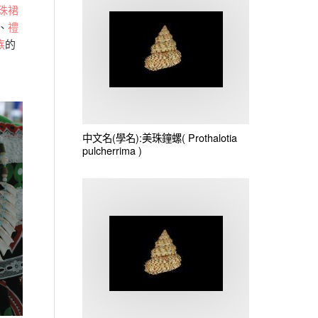
珠裙
、
禮
族
的
中文名(學名):美珠鐘螺(
Prothalotia
pulcherrima
)