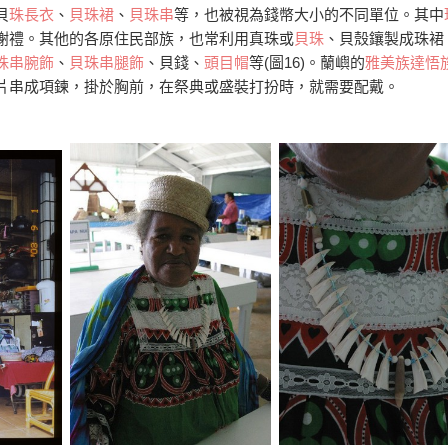
貝
珠長衣
、
貝珠裙
、
貝珠串
等，也被視為錢幣大小的不同單位。其中
謝禮。其他的各原住民部族，也常利用真珠或
貝珠
、貝殼鑲製成珠裙
珠串腕飾
、
貝珠串腿飾
、貝錢、
頭目帽
等(圖16)。蘭嶼的
雅美族
達悟
片串成項鍊，掛於胸前，在祭典或盛裝打扮時，就需要配戴。