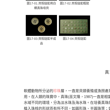
圖17-01.貝殼鈕釦用白
圖17-02.貝殼鈕釦粗胚
蝶真珠母貝
圖17-03.貝殼鈕釦半成
圖17-04.貝殼鈕釦
品
真
軟體動物所分泌的
珍珠
層，一直是貝類養殖或漁撈產
用。在人類的珠寶中，真珠(巫文隆，1987)一直
水域不同的環境，分為淡水珠及海水珠。在培養真珠
植入珠核的形狀而有所不同，如圓形珠、半圓珠等；