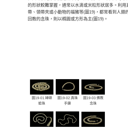
的形狀較難掌握，通常以水滴或米粒形狀居多。利用
帶、領帶夾或小動物的福豬等(圖19)，都常看到人
回教的念珠，則以橢圓或方形為主(圖19)。
圖19-01.硨磲
圖19-02.真珠
圖19-03.佛教
蛤珠
手鍊
念珠