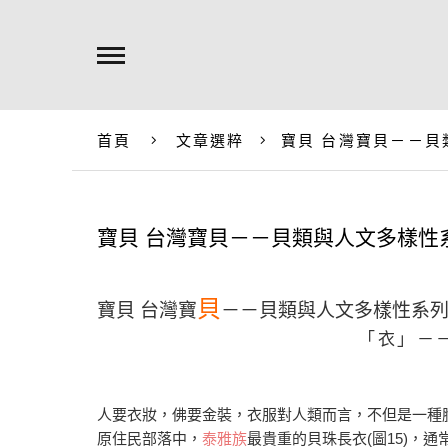
首頁
文章選粹
寶貝 台灣寶貝－－貝
寶貝 台灣寶貝－－貝類與人文多樣性
貝
寶貝 台灣寶
－－貝類與人文多樣性系
「衣」－
人要衣妝，佛要金裝，衣服對人類而言，不但是一種
原住民部落中，
泰雅族
最貴重的貝珠長衣(圖15)，