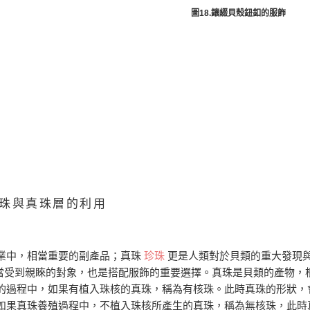
圖18.鑲綴貝殼鈕釦的服飾
珠與真珠層的利用
業中，相當重要的副產品；真珠
珍珠
更是人類對於貝類的重大發現
是相當受到親睞的對象，也是搭配服飾的重要選擇。真珠是貝類的產物，
的過程中，如果有植入珠核的真珠，稱為有核珠。此時真珠的形狀，
如果真珠養殖過程中，不植入珠核所產生的真珠，稱為無核珠，此時