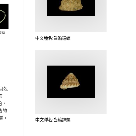
項鍊
中文種名:齒輪鐘螺
貝殼
飾
的，
後的
質，
中文種名:齒輪鐘螺