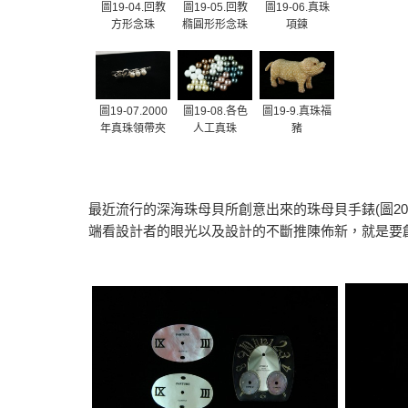
圖19-04.回教
圖19-05.回教
圖19-06.真珠
方形念珠
橢圓形形念珠
項鍊
圖19-07.2000
圖19-08.各色
圖19-9.真珠福
年真珠領帶夾
人工真珠
豬
最近流行的深海珠母貝所創意出來的珠母貝手錶(圖20
端看設計者的眼光以及設計的不斷推陳佈新，就是要