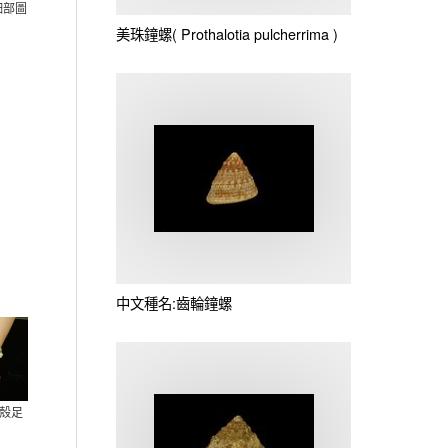
細部圖
美珠鐘螺(
Prothalotia pulcherrima
)
中文種名:齒輪鐘螺
貝殼足