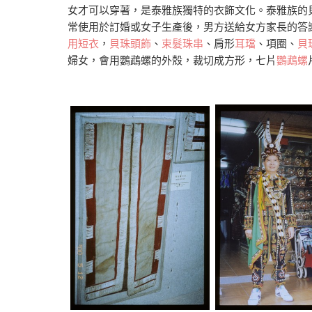
女才可以穿著，是泰雅族獨特的衣飾文化。泰雅族的
常使用於訂婚或女子生產後，男方送給女方家長的答
用短衣
，
貝珠頭飾
、
束髮珠串
、肩形
耳璫
、項圈、
貝
婦女，會用鸚鵡螺的外殼，裁切成方形，七片
鸚鵡螺