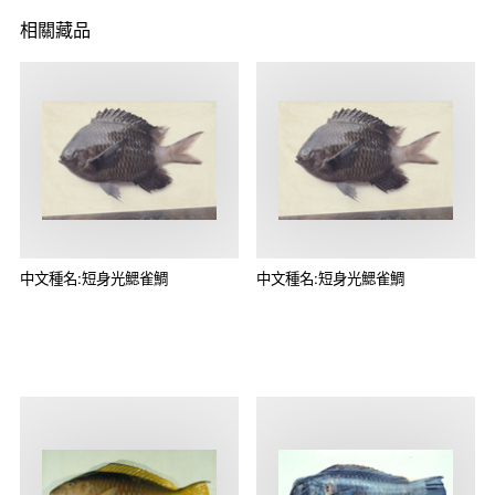
相關藏品
中文種名:短身光鰓雀鯛
中文種名:短身光鰓雀鯛