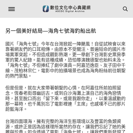
另一個美好結局—海角七號海釣船出航
國片「海角七號」今年在台灣掀起一陣颶風！自從試映會以來
靠著網友們的口耳相傳，由原本不受關注、普遍短命的國片市
場異軍突起，不但造成觀影熱潮，更一舉創下台灣影史票房季
軍的驚人紀錄。能有這種成績，恐怕導演魏德聖也始料未及。
「海角七號」不但捧紅了劇中演員－阿嘉范逸臣、友子田中千
繪、茂柏林宗仁，電影中的拍攝場景也成為海角粉絲前往朝聖
的熱門景點。
但是但是，就在大家帶著朝聖的心情，在阿嘉住所前拍照留
念，恆春老街尋幽訪古，或到白沙海灘上演自己的海角戀情
時，甚至脫口而出「留下來，或是我跟你走」，以重溫感動的
那一幕時，也千萬別忘了電影裡連「主席」也感嘆不已的那片
蔚藍海洋。
台灣四面環海，擁有完整的海洋生態環境以及豐富的魚類資
源，或許正是因為這樣理所當然的存在，讓我們忘記了她的美
麗與珍貴。如今透過了電影「海角七號」，讓我們重新發現了