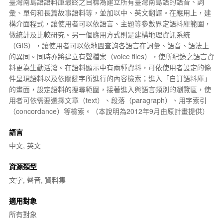
臺灣南島語
語料庫最終之目標為建立所有臺灣南島語的語音、詞
彙、單句和長篇故事語料等，並加以中、英文翻譯。在應用上，建
構介面程式，讓使用者可以依語言、主題等參數界定語料庫範圍，
做統計及比較研究。另一個應用方式則是建構
地理資訊系統
（
GIS
），讓使用者可以依地圖查詢各語言在詞彙、語音、語法上
的異同。同時亦將建立有聲檔案（voice files），使所紀錄之語言資
料更為生動活潑。在語料顯示中有兩種資料，可依使用者設定的條
件呈現語料以及依關鍵字所進行的內容檢索；進入「自訂語料庫」
的畫面，設定語料的搜尋範圍，接著進入與語言類別的瀏覽區，使
用者可依需要選擇文章（text）、段落（paragraph）、用字索引
（concordance）等檢索。（本說明為2012年9月由原計畫提供）
語言
中文, 英文
資源類型
文字, 聲音, 資料集
適用對象
所有對象