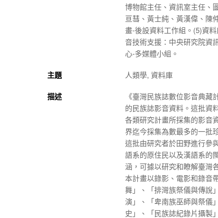
博物館主任、資訊室主任、圖
亘彗、黃士純、黃漢偉、陳仲涵
畫-後設資料工作組。(5)資
音技術支援：中央研究院資訊
心-多媒體小組。
主題
人類學, 資料庫
描述
《臺灣民族誌數位影音典藏
的民族誌影音資料。這批資料
各類研究計畫所採集的影音
界迄今採集為數最多的一批
這批由研究者於田野進行參
語系的原住民以及漢語系的
涵，可據以研究和瞭解臺灣
本計畫以錄影、電影和錄音
舞」、「排灣族祭儀與傳說
演」、「卑南族巫師與祭儀
史
」、「民族誌紀錄片攝製