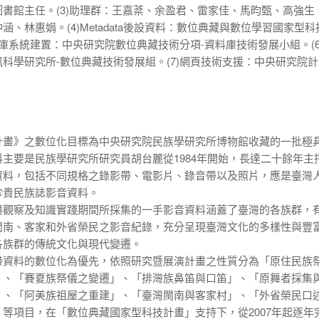
書館主任。(3)助理群：王嘉棻、余盈君、雷家佳、馬昀甄、高強生
、林惠娟。(4)Metadata後設資料：數位典藏與數位學習國家型科
料庫系統建置：中央研究院數位典藏技術分項-資料庫技術發展小組。(6
科學研究所-數位典藏技術發展組。(7)網頁技術支援：中央研究院
計畫》之
數位化
目標為
中央研究院
民族學研究所博物館收藏的一批極
主要是民族學研究所研究員胡台麗從1984年開始，長達二十餘年主
資料，包括不同規格之錄影帶、電影片、錄音帶以及照片，應是臺灣
珍貴民族誌影音資料。
與觀察及知識實踐期間所採集的一手影音資料涵蓋了臺灣的各族群，
閩南、客家和外省榮民之影音紀錄，充分呈現臺灣文化的多樣性與豐
各族群的傳統文化與現代變遷。
帶資料的數位化為優先，依照研究暨展演計畫之性質分為「原住民族
」、「賽夏族祭儀之變遷」、「
排灣族鼻笛
與口笛」、「原舞者採集
」、「阿美族祖屋之重建」、「臺灣閩南與客家村」、「外省榮民
口
」等項目，在「
數位典藏國家型科技計畫
」支持下，從2007年起逐年