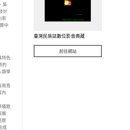
、吳
技計
)影
計算中
臺灣民族誌數位影音典藏
前往網站
具特色
持的
人類學
有南島
富內
祭儀歌
與展
述歷
完成