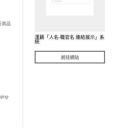
行高品
漢籍「人名-職官名 連結展示」系
統
前往網站
ing-