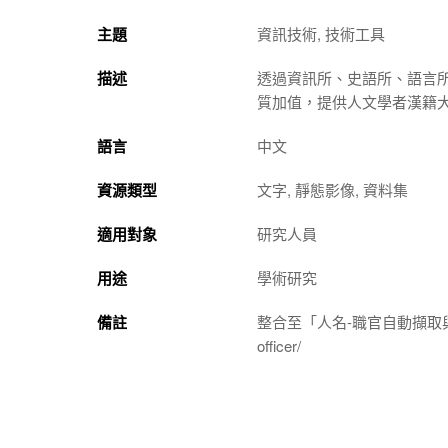
主題
資訊技術, 技術工具
描述
透過資訊所、史語所、語言
質加值，提供人文學者漢籍
語言
中文
資源類型
文字, 靜態影像, 資料集
適用對象
研究人員
用途
學術研究
備註
整合至「人名-職官自動擷取與仕途分析展示系
officer/