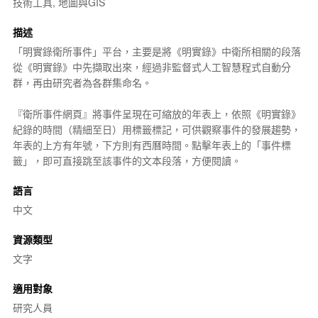
技術工具, 地圖與GIS
描述
「明實錄衛所事件」平台，主要是將《明實錄》中衛所相關的段落
從《明實錄》中先擷取出來，經過非監督式人工智慧程式自動分
群，再由研究者為各群集命名。
『衛所事件網頁』將事件呈現在可縮放的年表上，依照《明實錄》
紀錄的時間（精細至日）用標籤標記，可供觀察事件的發展趨勢，
年表的上方有年號，下方則有西曆時間。點擊年表上的「事件標
籤」，即可直接跳至該事件的文本段落，方便閱讀。
語言
中文
資源類型
文字
適用對象
研究人員