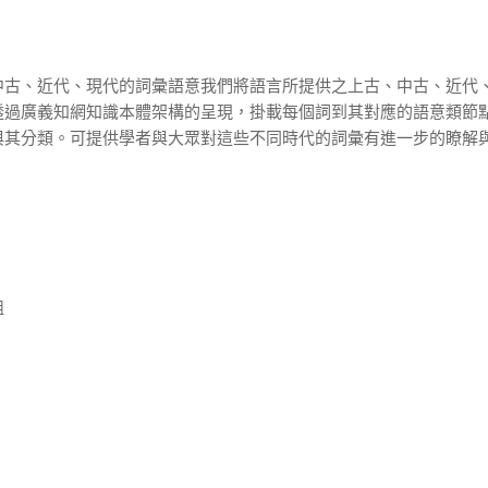
中古、近代、現代的詞彙語意我們將語言所提供之上古、中古、近代
透過廣義知網知識本體架構的呈現，掛載每個詞到其對應的語意類節
與其分類。可提供學者與大眾對這些不同時代的詞彙有進一步的瞭解
組