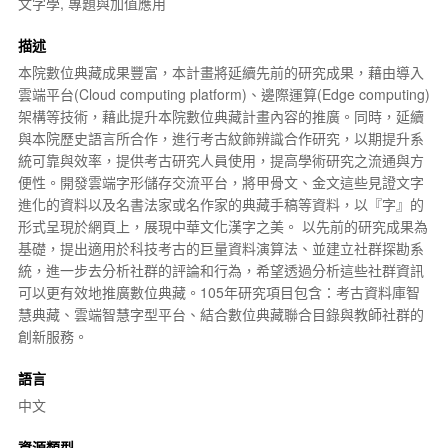
文字學, 專題與加值應用
描述
本院數位典藏成果豐富，本計畫將延續先前的研究成果，藉由導入
雲端平台(Cloud computing platform)、邊際運算(Edge computing)
架構等技術，藉此提升本院數位典藏計畫內容的推廣。同時，延續
與本院歷史語言所合作，進行考古紋飾辨識合作研究，以期提升系
統可靠與效率，提供考古研究人員使用，提高學術研究之流通與方
便性。開發雲端字形儲存交流平台，將甲骨文、金文這些見證文字
進化的資料以及名書法家或名作家的典藏手稿等資料，以『字』的
形式呈現於網頁上，展現中華文化漢字之美。 以先前的研究成果為
基礎，提出適用於科技考古的巨量資料演算法、並建立社群探勘系
統，進一步去分析社群的評論和行為，希望透過分析這些社群資訊
可以更有效地推廣數位典藏。105年研究項目包含：考古資料庫智
慧典藏、雲端智慧字型平台、結合數位典藏聯合目錄與教師社群的
創新服務。
語言
中文
資源類型