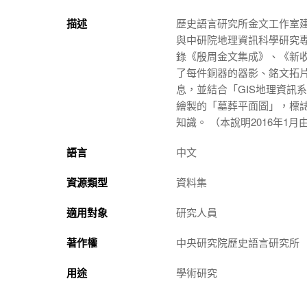
描述
歷史語言研究所金文工作室
與中研院地理資訊科學研究專
錄《殷周金文集成》、《新
了每件銅器的器影、銘文
拓
息，並結合「GIS地理資訊
繪製的「墓葬平面圖」，標
知識。 （本說明2016年1
語言
中文
資源類型
資料集
適用對象
研究人員
著作權
中央研究院歷史語言研究所
用途
學術研究