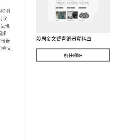
IS則
前收
整呈現
項訊
殷周金文暨青銅器資料庫
古報告
和金文
前往網站