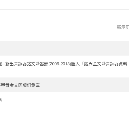
顯示
新出青銅器銘文暨器影(2006-2013)匯入「殷周金文暨青銅器資料
秦甲骨金文簡牘詞彙庫
畫