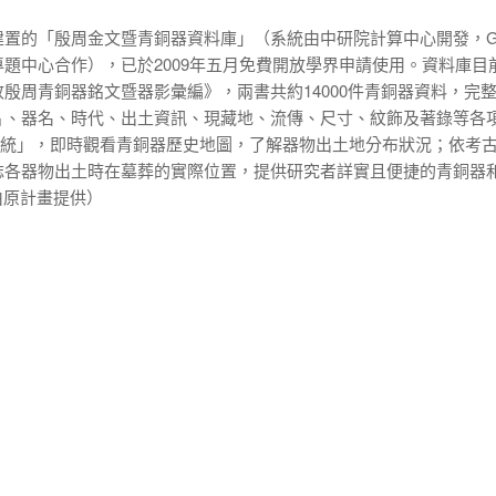
建置的「
殷周
金文暨青銅器資料庫」（系統由中研院計算中心開發，G
題中心合作），已於2009年五月免費開放學界申請使用。資料庫目
收殷周青銅器
銘文
暨器影彙編》，兩書共約14000件青銅器資料，完
片
、器名、時代、出土資訊、現藏地、流傳、尺寸、
紋飾
及著錄等各
系統」，即時觀看青銅器歷史地圖，了解器物出土地分布狀況；依考
誌各器物出土時在墓葬的實際位置，提供研究者詳實且便捷的
青銅器
月由原計畫提供）