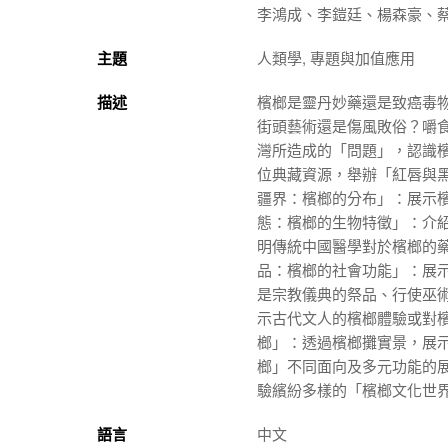
李鴻成、李鎧廷、楊森豪、
主題
人類學, 專題與加值應用
描述
檳榔是靈丹妙藥還是致癌毒
街頭藝術還是傷風敗俗？嚼
灣所造成的「問題」，認識
位典藏
資源，舉辦「紅唇與黑
疆界：檳榔的分布」：展示檳
態：檳榔的生物特徵」：介紹
明傳統中國醫學對於檳榔的藥
品：檳榔的社會功能」：展
是宗教儀典的祭品、行使巫術
示古代文人的檳榔體驗或對檳
榔」：透過檳榔攤實景，展
榔」不同面向及多元功能的
驗繽紛多樣的「檳榔文化世界」
語言
中文