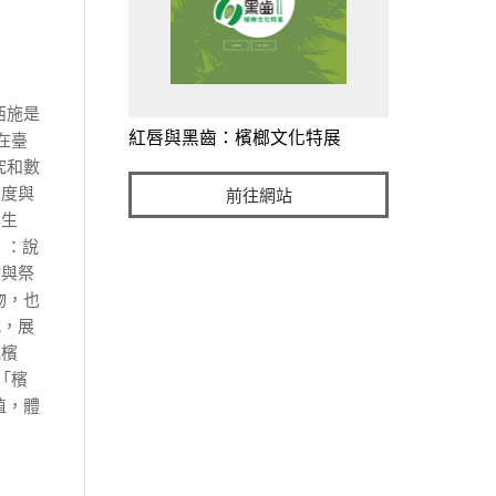
西施是
紅唇與黑齒：檳榔文化特展
在臺
究和
數
國度與
前往網站
與生
」：說
物與祭
物，也
式，展
吃檳
「檳
值，體