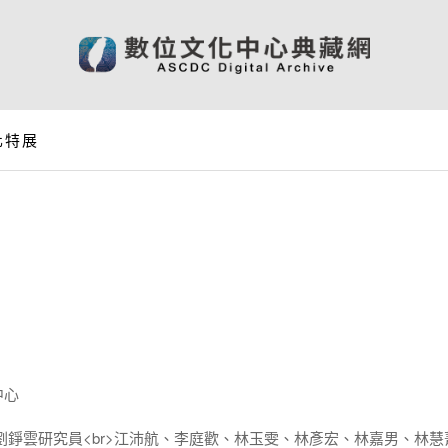
化特展
中心
劉錚雲研究員<br>江沛航、李庭歡、林玉雯、林彥宏、林嘉男、林慧