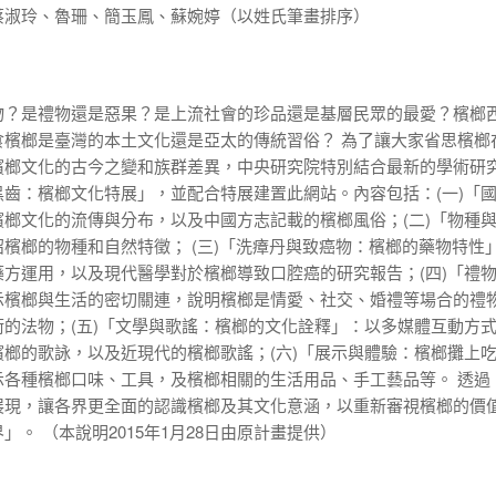
蔡淑玲、魯珊、簡玉鳳、蘇婉婷（以姓氏筆畫排序）
物？是禮物還是惡果？是上流社會的珍品還是基層民眾的最愛？檳榔
食檳榔是臺灣的本土文化還是亞太的傳統習俗？ 為了讓大家省思
檳榔
檳榔文化的古今之變和族群差異，
中央研究院
特別結合最新的學術研
齒：檳榔文化特展」，並配合特展建置此網站。內容包括：(一)「
榔文化的流傳與分布，以及中國方志記載的檳榔風俗；(二)「物種
檳榔的物種和自然特徵； (三)「洗瘴丹與致癌物：檳榔的藥物特性
方運用，以及現代醫學對於檳榔導致口腔癌的研究報告；(四)「禮
示檳榔與生活的密切關連，說明檳榔是情愛、社交、婚禮等場合的禮
的法物；(五)「文學與歌謠：檳榔的文化詮釋」：以多媒體互動方
榔的歌詠，以及近現代的檳榔歌謠；(六)「展示與體驗：檳榔攤上
示各種檳榔口味、工具，及檳榔相關的生活用品、手工藝品等。 透過
展現，讓各界更全面的認識檳榔及其文化意涵，以重新審視檳榔的價
。 （本說明2015年1月28日由原計畫提供）