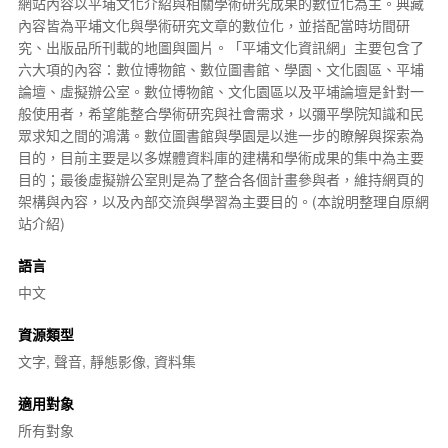
網站內容以
平埔
文化介紹與相關學術研究成果的
數位化
為主。典藏
內容皆為平埔文化與學術研究文章的數位化，並搭配當時坊間研
究、出版品所刊載的地圖與圖片。「平埔文化資訊網」主要包含了
六大項的內容：
數位博物館
、數位圖書館、學園、文化園區、平埔
論壇、虛擬辦公室。數位博物館、文化園區以及平埔論壇是針對一
般使用者，希望能整合學術研究與社會需求，以彌平學院知識和民
眾求知之間的鴻溝。數位圖書館與學園是以進一步的瞭解與探索為
目的，目前主要是以
多媒體
資料庫的建構和學術成果的集中為主要
目的；最後虛擬辦公室則是為了整合各個計畫參與者，維持網頁的
架構與內容，以及內部交流與學習為主要目的。(本說明整理自原網
站介紹)
語言
中文
資源類型
文字, 聲音, 靜態影像, 資料集
適用對象
所有對象