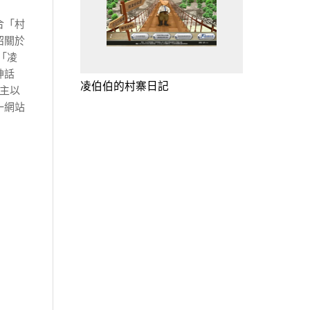
合「村
紹關於
「凌
神話
凌伯伯的村寨日記
主以
一網站