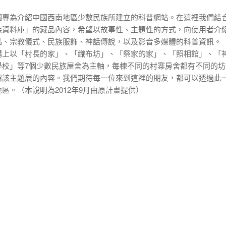
個專為介紹中國西南地區少數民族所建立的科普網站。在這裡我們結
族資料庫」的藏品內容，希望以故事性、主題性的方式，向使用者介
品、宗教儀式、民族服飾、神話傳說，以及影音多媒體的科普資訊。 
構上以「村長的家」、「織布坊」、「祭家的家」、「照相館」、「
學校」等7個少數民族屋舍為主軸，每棟不同的村寨房舍都有不同的坊
紹該主題展的內容。我們期待每一位來到這裡的朋友，都可以透過此
區。（本說明為2012年9月由原計畫提供）