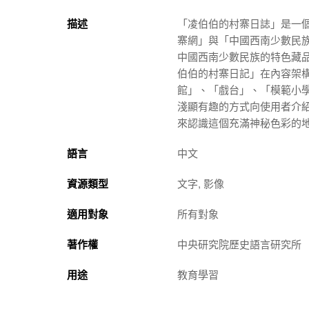
描述
「凌伯伯的村寨日誌」是一
寨網」與「中國西南少數民
中國西南少數民族的特色藏
伯伯的村寨日記」在內容架
館」、「戲台」、「模範小
淺顯有趣的方式向使用者介
來認識這個充滿神秘色彩的地
語言
中文
資源類型
文字, 影像
適用對象
所有對象
著作權
中央研究院歷史語言研究所
用途
教育學習