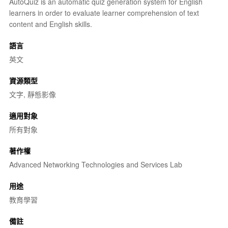
AutoQuiz is an automatic quiz generation system for English
learners in order to evaluate learner comprehension of text
content and English skills.
語言
英文
資源類型
文字, 靜態影像
適用對象
所有對象
著作權
Advanced Networking Technologies and Services Lab
用途
教育學習
備註